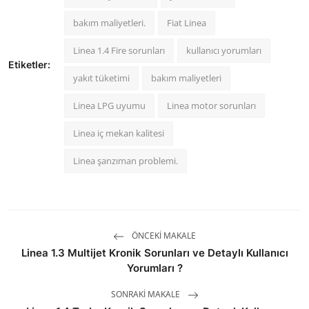
bakım maliyetleri.
Fiat Linea
Linea 1.4 Fire sorunları
kullanıcı yorumları
Etiketler:
yakıt tüketimi
bakım maliyetleri
Linea LPG uyumu
Linea motor sorunları
Linea iç mekan kalitesi
Linea şanzıman problemi.
ÖNCEKI MAKALE
Linea 1.3 Multijet Kronik Sorunları ve Detaylı Kullanıcı
Yorumları ?
SONRAKI MAKALE