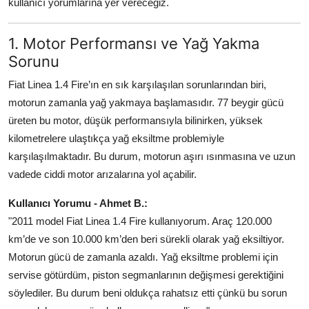
kullanıcı yorumlarına yer vereceğiz.
Aydınlatma & Görüş
1. Motor Performansı ve Yağ Yakma
Şanzıman & Aktarma
Sorunu
Dizel Sistemler
Fiat Linea 1.4 Fire’ın en sık karşılaşılan sorunlarından biri,
motorun zamanla yağ yakmaya başlamasıdır. 77 beygir gücü
Multimedya & Elektronik
üreten bu motor, düşük performansıyla bilinirken, yüksek
kilometrelere ulaştıkça yağ eksiltme problemiyle
karşılaşılmaktadır. Bu durum, motorun aşırı ısınmasına ve uzun
vadede ciddi motor arızalarına yol açabilir.
Kullanıcı Yorumu - Ahmet B.:
"2011 model Fiat Linea 1.4 Fire kullanıyorum. Araç 120.000
km’de ve son 10.000 km’den beri sürekli olarak yağ eksiltiyor.
Motorun gücü de zamanla azaldı. Yağ eksiltme problemi için
servise götürdüm, piston segmanlarının değişmesi gerektiğini
söylediler. Bu durum beni oldukça rahatsız etti çünkü bu sorun