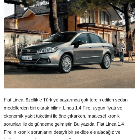
İkinci El & Alım-Satım
Bakım & Arıza Çözümleri
Elektrikli & Hibrit
Kiralama & Filo
Sürüş & Güvenlik
Lastik & Jant
Yağlar & Sıvılar
Fiat Linea, özellikle Türkiye pazarında çok tercih edilen sedan
LPG & Yakıt
modellerden biri olarak bilinir. Linea 1.4 Fire, uygun fiyatı ve
ekonomik yakıt tüketimi ile öne çıkarken, maalesef kronik
Elektrik & Akü
sorunları ile de gündeme gelmiştir. Bu yazıda, Fiat Linea 1.4
Fire'ın kronik sorunlarını detaylı bir şekilde ele alacağız ve
Klima & Konfor