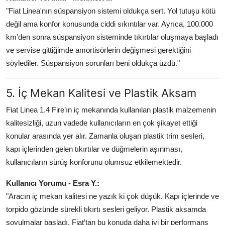
"Fiat Linea'nın süspansiyon sistemi oldukça sert. Yol tutuşu kötü
değil ama konfor konusunda ciddi sıkıntılar var. Ayrıca, 100.000
km'den sonra süspansiyon sisteminde tıkırtılar oluşmaya başladı
ve servise gittiğimde amortisörlerin değişmesi gerektiğini
söylediler. Süspansiyon sorunları beni oldukça üzdü."
5. İç Mekan Kalitesi ve Plastik Aksam
Fiat Linea 1.4 Fire’ın iç mekanında kullanılan plastik malzemenin
kalitesizliği, uzun vadede kullanıcıların en çok şikayet ettiği
konular arasında yer alır. Zamanla oluşan plastik trim sesleri,
kapı içlerinden gelen tıkırtılar ve düğmelerin aşınması,
kullanıcıların sürüş konforunu olumsuz etkilemektedir.
Kullanıcı Yorumu - Esra Y.:
"Aracın iç mekan kalitesi ne yazık ki çok düşük. Kapı içlerinde ve
torpido gözünde sürekli tıkırtı sesleri geliyor. Plastik aksamda
soyulmalar başladı. Fiat’tan bu konuda daha iyi bir performans