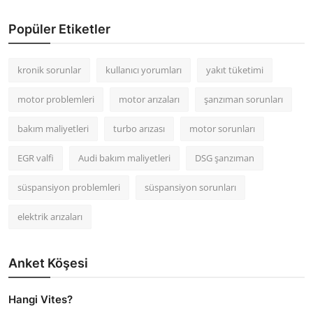
Popüler Etiketler
kronik sorunlar
kullanıcı yorumları
yakıt tüketimi
motor problemleri
motor arızaları
şanzıman sorunları
bakım maliyetleri
turbo arızası
motor sorunları
EGR valfi
Audi bakım maliyetleri
DSG şanzıman
süspansiyon problemleri
süspansiyon sorunları
elektrik arızaları
Anket Köşesi
Hangi Vites?