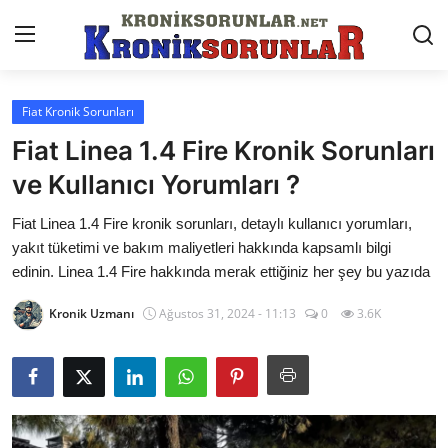
Fiat Kronik Sorunları
Anasayfa
Fiat Linea 1.4 Fire Kronik Sorunları
Markalar
ve Kullanıcı Yorumları ?
İletişim
Fiat Linea 1.4 Fire kronik sorunları, detaylı kullanıcı yorumları,
yakıt tüketimi ve bakım maliyetleri hakkında kapsamlı bilgi
Trafik & Cezalar
edinin. Linea 1.4 Fire hakkında merak ettiğiniz her şey bu yazıda
Sigorta & Kasko
Kronik Uzmanı
Ağustos 31, 2024 - 11:13
0
3.6K
Vergi & ÖTV & MTV
Muayene & Ruhsat
Sorgulamalar