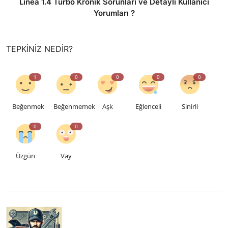
Linea 1.4 Turbo Kronik Sorunları ve Detaylı Kullanıcı
Yorumları ?
TEPKINIZ NEDIR?
1
0
0
0
0
Beğenmek
Beğenmemek
Aşk
Eğlenceli
Sinirli
0
0
Üzgün
Vay