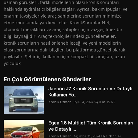
uzman görüşleri, farklı modellerin olası kronik sorunları
hakkında aydınlatıcı bilgiler sağlar. Ayrıca, bakım ipuçları ve
onarım tavsiyeleriyle araç sahiplerine sorunları minimize
etme konusunda yardımcı olur. KronikSorunlar.Net,
otomobil meraklıları ve araç sahipleri için vazgeçilmez bir
bilgi kaynağıdır. Araç teknolojilerindeki güncellemeler,
kronik sorunların nasıl önlenebileceği ve yeni modellerin
olası sorunlarına dair bilgiler, bu platformda güncel olarak
paylaşılır. Şehir içi kullanım için kompakt bir araçtan, uzun
yolculuk
En Çok Görüntülenen Gönderiler
Jaecoo J7 Kronik Sorunları ve Detaylı
Kullanıcı Yo...
Kronik Uzmanı
Eylül 4, 2024
0
15.6K
Egea 1.6 Multijet Tüm Kronik Sorunları
ve Detaylı ...
Kronik Uzmanı
Ağustos 31, 2024
1
11.4K