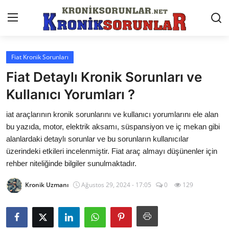
Fiat Kronik Sorunları
Anasayfa
Fiat Detaylı Kronik Sorunları ve
Markalar
Kullanıcı Yorumları ?
İletişim
iat araçlarının kronik sorunlarını ve kullanıcı yorumlarını ele alan
bu yazıda, motor, elektrik aksamı, süspansiyon ve iç mekan gibi
Trafik & Cezalar
alanlardaki detaylı sorunlar ve bu sorunların kullanıcılar
üzerindeki etkileri incelenmiştir. Fiat araç almayı düşünenler için
Sigorta & Kasko
rehber niteliğinde bilgiler sunulmaktadır.
Vergi & ÖTV & MTV
Kronik Uzmanı
Ağustos 29, 2024 - 17:05
0
129
Muayene & Ruhsat
Sorgulamalar