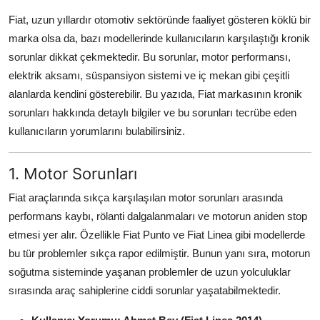
Aydınlatma & Görüş
Fiat, uzun yıllardır otomotiv sektöründe faaliyet gösteren köklü bir
marka olsa da, bazı modellerinde kullanıcıların karşılaştığı kronik
Şanzıman & Aktarma
sorunlar dikkat çekmektedir. Bu sorunlar, motor performansı,
elektrik aksamı, süspansiyon sistemi ve iç mekan gibi çeşitli
Dizel Sistemler
alanlarda kendini gösterebilir. Bu yazıda, Fiat markasının kronik
Multimedya & Elektronik
sorunları hakkında detaylı bilgiler ve bu sorunları tecrübe eden
kullanıcıların yorumlarını bulabilirsiniz.
1. Motor Sorunları
Fiat araçlarında sıkça karşılaşılan motor sorunları arasında
performans kaybı, rölanti dalgalanmaları ve motorun aniden stop
etmesi yer alır. Özellikle Fiat Punto ve Fiat Linea gibi modellerde
bu tür problemler sıkça rapor edilmiştir. Bunun yanı sıra, motorun
soğutma sisteminde yaşanan problemler de uzun yolculuklar
sırasında araç sahiplerine ciddi sorunlar yaşatabilmektedir.