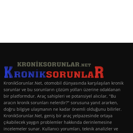
KronikSorunlar.Net, otomobil dünyasında karşılaşılan kronik
sorunlar ve bu sorunların çözüm yolları üzerine odaklanan
bir platformdur. Araç sahipleri ve potansiyel alıcılar, "Bu
aracın kronik sorunları nelerdir?" sorusuna yanıt ararken,
doğru bilgiye ulaşmanın ne kadar önemli olduğunu bilirler.
KronikSorunlar.Net, geniş bir araç yelpazesinde ortaya
çıkabilecek yaygın problemler hakkında derinlemesine
incelemeler sunar. Kullanıcı yorumları, teknik analizler ve