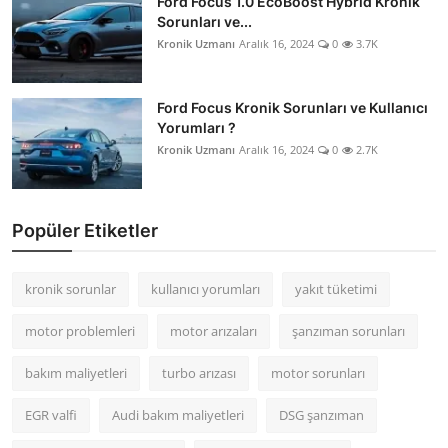
Ford Focus 1.0 EcoBoost Hybrid Kronik
Sorunları ve...
Kronik Uzmanı
Aralık 16, 2024
0
3.7K
Ford Focus Kronik Sorunları ve Kullanıcı
Yorumları ?
Kronik Uzmanı
Aralık 16, 2024
0
2.7K
Popüler Etiketler
kronik sorunlar
kullanıcı yorumları
yakıt tüketimi
motor problemleri
motor arızaları
şanzıman sorunları
bakım maliyetleri
turbo arızası
motor sorunları
EGR valfi
Audi bakım maliyetleri
DSG şanzıman