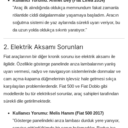
Kullanıcı Yorumu: Ahmet Bey (Fiat Linea 2014)
"Araç ilk alındığında oldukça memnundum fakat zamanla
rölantide ciddi dalgalanmalar yaşamaya başladım. Aracın
soğutma sistemi de yaz aylarında sürekli uyarı veriyor, bu
da uzun yolda oldukça sıkıntı yaratıyor."
2. Elektrik Aksamı Sorunları
Fiat araçlarının bir diğer kronik sorunu ise elektrik aksamı ile
ilgilidir. Özellikle gösterge panelinde arıza lambalarının yanlış
uyarı vermesi, radyo ve navigasyon sistemlerinde donmalar ve
cam açma-kapama düğmelerinin işlevsiz hale gelmesi sıkça
karşılaşılan problemlerdendir. Fiat 500 ve Fiat Doblo gibi
modellerde bu tür elektriksel sorunlar, araç sahipleri tarafından
sürekli dile getirilmektedir.
Kullanıcı Yorumu: Melis Hanım (Fiat 500 2017)
"Gösterge panelindeki arıza lambası durduk yere yanıyor,
servise götürdüğümde bir sorun bulamadılar. Radyo ise