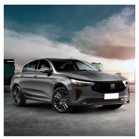
İkinci El & Alım-Satım
Bakım & Arıza Çözümleri
Elektrikli & Hibrit
Kiralama & Filo
Sürüş & Güvenlik
Lastik & Jant
Yağlar & Sıvılar
LPG & Yakıt
Elektrik & Akü
Klima & Konfor