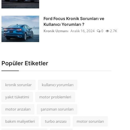
Ford Focus Kronik Sorunları ve
Kullanıcı Yorumları ?
Kronik Uzmanı
Aralık 16, 2024
0
2.7K
Popüler Etiketler
kronik sorunlar
kullanıcı yorumları
yakıt tüketimi
motor problemleri
motor arızaları
şanzıman sorunları
bakım maliyetleri
turbo arızası
motor sorunları