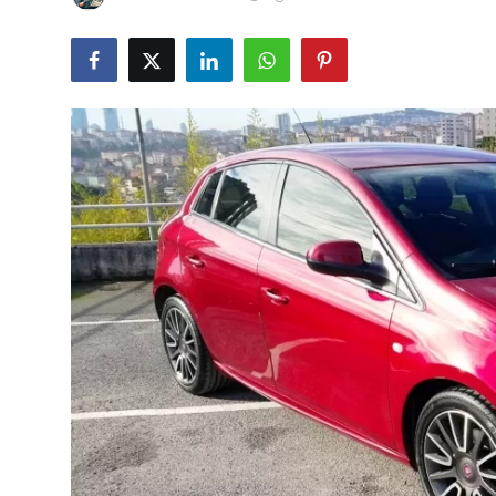
İkinci El & Alım-Satım
Bakım & Arıza Çözümleri
Elektrikli & Hibrit
Kiralama & Filo
Sürüş & Güvenlik
Lastik & Jant
Yağlar & Sıvılar
LPG & Yakıt
Elektrik & Akü
Klima & Konfor