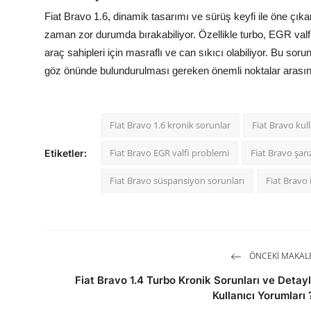
Fiat Bravo 1.6, dinamik tasarımı ve sürüş keyfi ile öne çıka
zaman zor durumda bırakabiliyor. Özellikle turbo, EGR valf
araç sahipleri için masraflı ve can sıkıcı olabiliyor. Bu sor
göz önünde bulundurulması gereken önemli noktalar arasınd
Fiat Bravo 1.6 kronik sorunlar
Fiat Bravo kul
Fiat Bravo EGR valfi problemi
Fiat Bravo şa
Etiketler:
Fiat Bravo süspansiyon sorunları
Fiat Bravo
ÖNCEKI MAKAL
Fiat Bravo 1.4 Turbo Kronik Sorunları ve Detayl
Kullanıcı Yorumları 