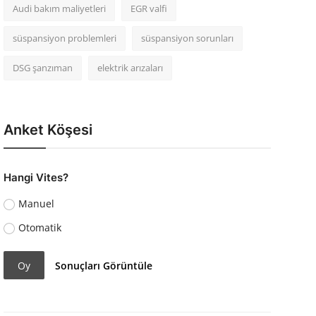
Audi bakım maliyetleri
EGR valfi
süspansiyon problemleri
süspansiyon sorunları
DSG şanzıman
elektrik arızaları
Anket Köşesi
Hangi Vites?
Manuel
Otomatik
Oy
Sonuçları Görüntüle