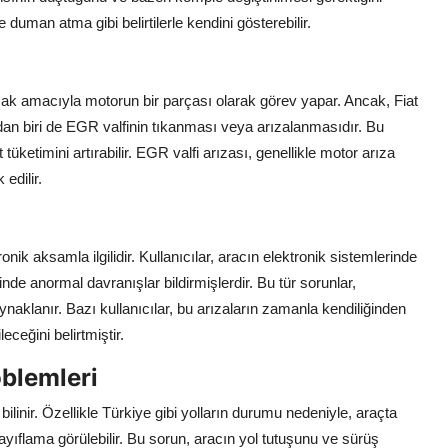
e duman atma gibi belirtilerle kendini gösterebilir.
ak amacıyla motorun bir parçası olarak görev yapar. Ancak, Fiat
rdan biri de EGR valfinin tıkanması veya arızalanmasıdır. Bu
ketimini artırabilir. EGR valfi arızası, genellikle motor arıza
edilir.
nik aksamla ilgilidir. Kullanıcılar, aracın elektronik sistemlerinde
inde anormal davranışlar bildirmişlerdir. Bu tür sorunlar,
ynaklanır. Bazı kullanıcılar, bu arızaların zamanla kendiliğinden
ceğini belirtmiştir.
blemleri
ilinir. Özellikle Türkiye gibi yolların durumu nedeniyle, araçta
ıflama görülebilir. Bu sorun, aracın yol tutuşunu ve sürüş