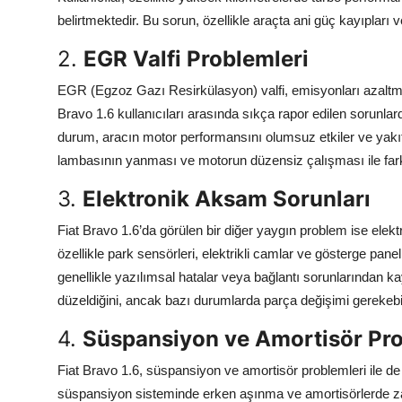
belirtmektedir. Bu sorun, özellikle araçta ani güç kayıpları v
2.
EGR Valfi Problemleri
EGR (Egzoz Gazı Resirkülasyon) valfi, emisyonları azaltm
Bravo 1.6 kullanıcıları arasında sıkça rapor edilen sorunla
durum, aracın motor performansını olumsuz etkiler ve yakıt tü
lambasının yanması ve motorun düzensiz çalışması ile fark 
3.
Elektronik Aksam Sorunları
Fiat Bravo 1.6’da görülen bir diğer yaygın problem ise elektro
özellikle park sensörleri, elektrikli camlar ve gösterge panel
genellikle yazılımsal hatalar veya bağlantı sorunlarından ka
düzeldiğini, ancak bazı durumlarda parça değişimi gerekebile
4.
Süspansiyon ve Amortisör Pro
Fiat Bravo 1.6, süspansiyon ve amortisör problemleri ile de b
süspansiyon sisteminde erken aşınma ve amortisörlerde zay