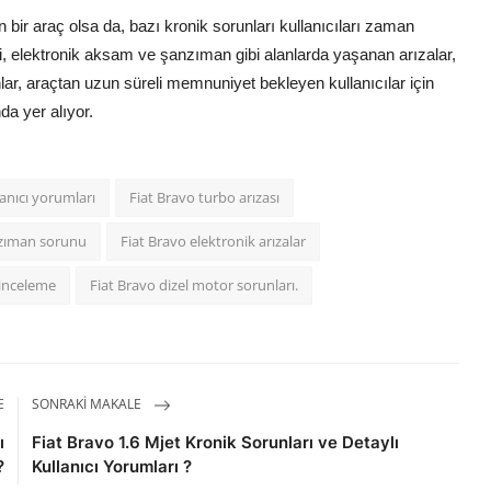
n bir araç olsa da, bazı kronik sorunları kullanıcıları zaman
i, elektronik aksam ve şanzıman gibi alanlarda yaşanan arızalar,
unlar, araçtan uzun süreli memnuniyet bekleyen kullanıcılar için
a yer alıyor.
lanıcı yorumları
Fiat Bravo turbo arızası
nzıman sorunu
Fiat Bravo elektronik arızalar
 inceleme
Fiat Bravo dizel motor sorunları.
E
SONRAKI MAKALE
ı
Fiat Bravo 1.6 Mjet Kronik Sorunları ve Detaylı
?
Kullanıcı Yorumları ?