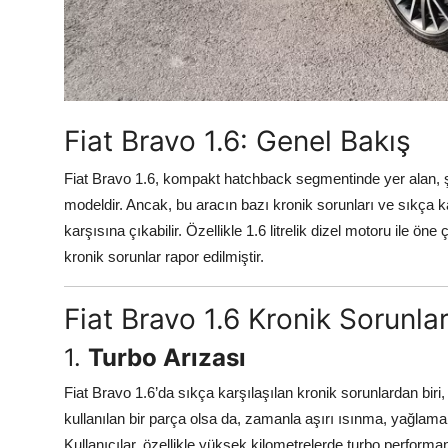
Aydınlatma & Görüş
Şanzıman & Aktarma
Dizel Sistemler
Fiat Bravo 1.6: Genel Bakış
Multimedya & Elektronik
Fiat Bravo 1.6, kompakt hatchback segmentinde yer alan, ş
modeldir. Ancak, bu aracın bazı kronik sorunları ve sıkça kar
karşısına çıkabilir. Özellikle 1.6 litrelik dizel motoru ile öne
kronik sorunlar rapor edilmiştir.
Fiat Bravo 1.6 Kronik Sorunlar
1.
Turbo Arızası
Fiat Bravo 1.6’da sıkça karşılaşılan kronik sorunlardan biri,
kullanılan bir parça olsa da, zamanla aşırı ısınma, yağlama 
Kullanıcılar, özellikle yüksek kilometrelerde turbo perform