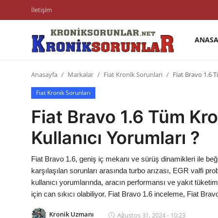
İletişim
ANASA
Anasayfa
Anasayfa
Markalar
Fiat Kronik Sorunları
Fiat Bravo 1.6 T
Markalar
Fiat Kronik Sorunları
İletişim
Fiat Bravo 1.6 Tüm Kro
Trafik & Cezalar
Kullanıcı Yorumları ?
Sigorta & Kasko
Fiat Bravo 1.6, geniş iç mekanı ve sürüş dinamikleri ile beğe
Vergi & ÖTV & MTV
karşılaşılan sorunları arasında turbo arızası, EGR valfi pro
kullanıcı yorumlarında, aracın performansı ve yakıt tüketimi
Muayene & Ruhsat
için can sıkıcı olabiliyor. Fiat Bravo 1.6 inceleme, Fiat Brav
Sorgulamalar
Kronik Uzmanı
Ağustos 31, 2024 - 10:23