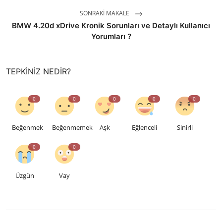
SONRAKI MAKALE
BMW 4.20d xDrive Kronik Sorunları ve Detaylı Kullanıcı
Yorumları ?
TEPKINIZ NEDIR?
0
0
0
0
0
Beğenmek
Beğenmemek
Aşk
Eğlenceli
Sinirli
0
0
Üzgün
Vay