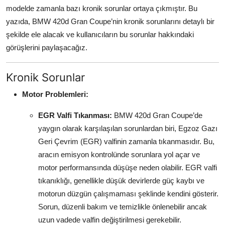
modelde zamanla bazı kronik sorunlar ortaya çıkmıştır. Bu
Aydınlatma & Görüş
yazıda, BMW 420d Gran Coupe’nin kronik sorunlarını detaylı bir
Şanzıman & Aktarma
şekilde ele alacak ve kullanıcıların bu sorunlar hakkındaki
görüşlerini paylaşacağız.
Dizel Sistemler
Kronik Sorunlar
Multimedya & Elektronik
Motor Problemleri:
EGR Valfi Tıkanması:
BMW 420d Gran Coupe’de
yaygın olarak karşılaşılan sorunlardan biri, Egzoz Gazı
Geri Çevrim (EGR) valfinin zamanla tıkanmasıdır. Bu,
aracın emisyon kontrolünde sorunlara yol açar ve
motor performansında düşüşe neden olabilir. EGR valfi
tıkanıklığı, genellikle düşük devirlerde güç kaybı ve
motorun düzgün çalışmaması şeklinde kendini gösterir.
Sorun, düzenli bakım ve temizlikle önlenebilir ancak
uzun vadede valfin değiştirilmesi gerekebilir.