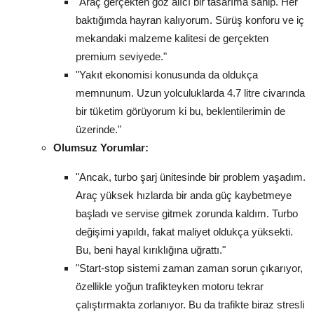
"Araç gerçekten göz alıcı bir tasarıma sahip. Her
baktığımda hayran kalıyorum. Sürüş konforu ve iç
mekandaki malzeme kalitesi de gerçekten
premium seviyede."
"Yakıt ekonomisi konusunda da oldukça
memnunum. Uzun yolculuklarda 4.7 litre civarında
bir tüketim görüyorum ki bu, beklentilerimin de
üzerinde."
Olumsuz Yorumlar:
"Ancak, turbo şarj ünitesinde bir problem yaşadım.
Araç yüksek hızlarda bir anda güç kaybetmeye
başladı ve servise gitmek zorunda kaldım. Turbo
değişimi yapıldı, fakat maliyet oldukça yüksekti.
Bu, beni hayal kırıklığına uğrattı."
"Start-stop sistemi zaman zaman sorun çıkarıyor,
özellikle yoğun trafikteyken motoru tekrar
çalıştırmakta zorlanıyor. Bu da trafikte biraz stresli