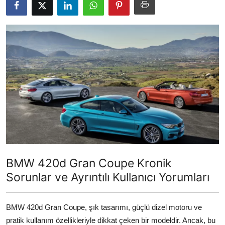
İkinci El & Alım-Satım
Bakım & Arıza Çözümleri
Elektrikli & Hibrit
Kiralama & Filo
Sürüş & Güvenlik
Lastik & Jant
Yağlar & Sıvılar
BMW 420d Gran Coupe Kronik
LPG & Yakıt
Sorunlar ve Ayrıntılı Kullanıcı Yorumları
Elektrik & Akü
BMW 420d Gran Coupe, şık tasarımı, güçlü dizel motoru ve
Klima & Konfor
pratik kullanım özellikleriyle dikkat çeken bir modeldir. Ancak, bu