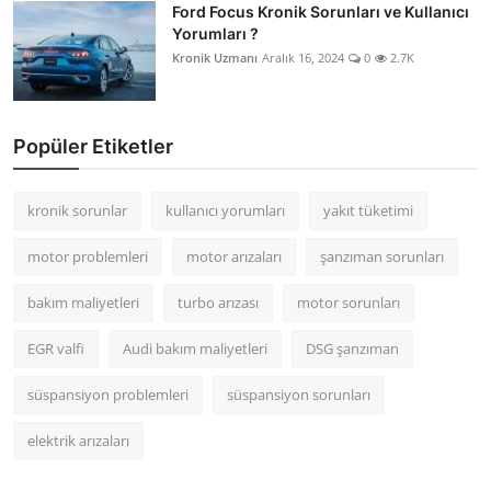
Ford Focus Kronik Sorunları ve Kullanıcı
Yorumları ?
Kronik Uzmanı
Aralık 16, 2024
0
2.7K
Popüler Etiketler
kronik sorunlar
kullanıcı yorumları
yakıt tüketimi
motor problemleri
motor arızaları
şanzıman sorunları
bakım maliyetleri
turbo arızası
motor sorunları
EGR valfi
Audi bakım maliyetleri
DSG şanzıman
süspansiyon problemleri
süspansiyon sorunları
elektrik arızaları