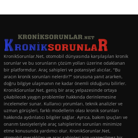
KronikSorunlar.Net, otomobil dünyasında karşılaşılan kronik
sorunlar ve bu sorunların çözüm yolları üzerine odaklanan
bir platformdur. Araç sahipleri ve potansiyel alıcılar, "Bu
aracın kronik sorunları nelerdir?" sorusuna yanıt ararken,
doğru bilgiye ulaşmanın ne kadar önemli olduğunu bilirler.
KronikSorunlar.Net, geniş bir araç yelpazesinde ortaya
çıkabilecek yaygın problemler hakkında derinlemesine
incelemeler sunar. Kullanıcı yorumları, teknik analizler ve
uzman görüşleri, farklı modellerin olası kronik sorunları
hakkında aydınlatıcı bilgiler sağlar. Ayrıca, bakım ipuçları ve
onarım tavsiyeleriyle araç sahiplerine sorunları minimize
etme konusunda yardımcı olur. KronikSorunlar.Net,
otomobil meraklıları ve araç sahipleri için vazgeçilmez bir