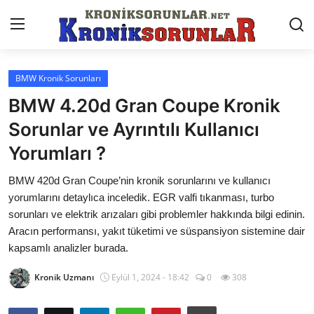
BMW Kronik Sorunları
Anasayfa
BMW 4.20d Gran Coupe Kronik
Markalar
Sorunlar ve Ayrıntılı Kullanıcı
Yorumları ?
İletişim
BMW 420d Gran Coupe’nin kronik sorunlarını ve kullanıcı
Trafik & Cezalar
yorumlarını detaylıca inceledik. EGR valfi tıkanması, turbo
Sigorta & Kasko
sorunları ve elektrik arızaları gibi problemler hakkında bilgi edinin.
Aracın performansı, yakıt tüketimi ve süspansiyon sistemine dair
Vergi & ÖTV & MTV
kapsamlı analizler burada.
Muayene & Ruhsat
Kronik Uzmanı
Eylül 1, 2024 - 18:42
0
308
Sorgulamalar