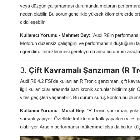
veya düzgün çalışmaması durumunda motorun performansı düş
neden olabilir. Bu sorun genellikle yüksek kilometrelerde 
ciddileşebilir.
Kullanıcı Yorumu - Mehmet Bey:
"Audi R8'in performansı g
Motorun düzensiz çalıştığını ve performansın düştüğünü fa
öğrendim. Temizlenmesi gerekiyordu ama bu durum araçtan
3.
Çift Kavramalı Şanzıman (R Tr
Audi R8 4.2 FSI'de kullanılan R Tronic şanzıman, çift kavram
ilgili kullanıcılar arasında bazı kronik sorunlar bildirilmiştir
vites geçişleri yaşanabilir. Bu durum sürüş konforunu olumsu
Kullanıcı Yorumu - Murat Bey:
"R Tronic şanzıman, yüksek
sarsıntı yapıyor. Özellikle trafikte dur-kalk yaparken vites
olabiliyor. Aracın performansı mükemmel olsa da bu tür küçü