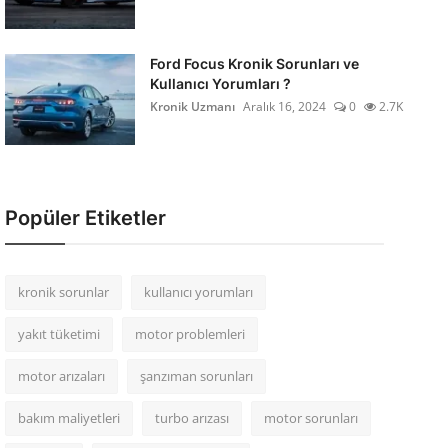
Ford Focus Kronik Sorunları ve
Kullanıcı Yorumları ?
Kronik Uzmanı
Aralık 16, 2024
0
2.7K
Popüler Etiketler
kronik sorunlar
kullanıcı yorumları
yakıt tüketimi
motor problemleri
motor arızaları
şanzıman sorunları
bakım maliyetleri
turbo arızası
motor sorunları