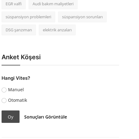
EGR valfi
Audi bakım maliyetleri
süspansiyon problemleri
süspansiyon sorunları
DSG şanzıman
elektrik arızaları
Anket Köşesi
Hangi Vites?
Manuel
Otomatik
Oy
Sonuçları Görüntüle