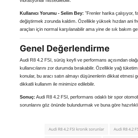
vibrasyonlar hissedilebilir.
Kullanıcı Yorumu - Selim Bey:
"Frenler harika çalışıyor, 
değiştirmek zorunda kaldım. Özellikle yüksek hızdan ani fr
araçları için normal karşılanabilir ama yine de sık bakım ge
Genel Değerlendirme
Audi R8 4.2 FSI, sürüş keyfi ve performans açısından olağ
kullanıcılarını zor durumda bırakabilir. Özellikle yağ tüketi
konular, bu aracı satın almayı düşünenlerin dikkat etmesi 
dikkatli kullanım ile minimize edilebilir.
Sonuç:
Audi R8 4.2 FSI, performans odaklı bir spor otomob
sorunlarını göz önünde bulundurmak ve buna göre hazırlıkl
Audi R8 4.2 FSI kronik sorunlar
Audi R8 4.2 F