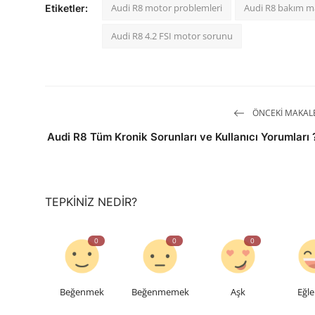
Audi R8 motor problemleri
Audi R8 bakım ma
Etiketler:
Audi R8 4.2 FSI motor sorunu
ÖNCEKI MAKAL
Audi R8 Tüm Kronik Sorunları ve Kullanıcı Yorumları 
TEPKINIZ NEDIR?
0
0
0
Beğenmek
Beğenmemek
Aşk
Eğle