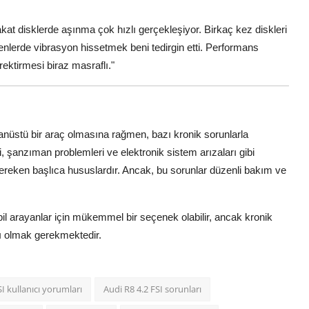
fakat disklerde aşınma çok hızlı gerçekleşiyor. Birkaç kez diskleri
enlerde vibrasyon hissetmek beni tedirgin etti. Performans
rektirmesi biraz masraflı."
anüstü bir araç olmasına rağmen, bazı kronik sorunlarla
mi, şanzıman problemleri ve elektronik sistem arızaları gibi
gereken başlıca hususlardır. Ancak, bu sorunlar düzenli bakım ve
il arayanlar için mükemmel bir seçenek olabilir, ancak kronik
ı olmak gerekmektedir.
SI kullanıcı yorumları
Audi R8 4.2 FSI sorunları