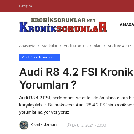
İletişim
ANASA
Anasayfa
Anasayfa
Markalar
Audi Kronik Sorunları
Audi R8 4.2 FSI
Markalar
Audi Kronik Sorunları
İletişim
Audi R8 4.2 FSI Kronik
Trafik & Cezalar
Yorumları ?
Sigorta & Kasko
Audi R8 4.2 FSI, performans ve estetikle ön plana çıkan bi
Vergi & ÖTV & MTV
karşılaşılabilir. Bu makalede, Audi R8 4.2 FSI'nin kronik sor
yorumlarına yer veriyoruz.
Muayene & Ruhsat
Kronik Uzmanı
Eylül 3, 2024 - 20:00
Sorgulamalar