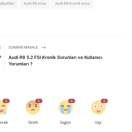
liyetleri
Audi R8 arıza
Audi R8 kronik arıza
E
SONRAKI MAKALE
?
Audi R8 5.2 FSI Kronik Sorunları ve Kullanıcı
Yorumları ?
0
0
0
0
nceli
Sinirli
Üzgün
Vay