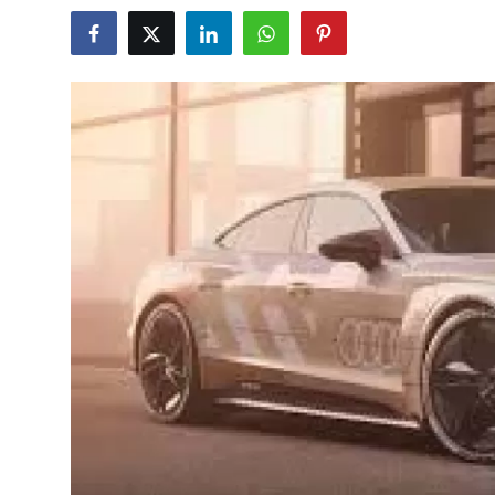
İkinci El & Alım-Satım
Bakım & Arıza Çözümleri
Elektrikli & Hibrit
Kiralama & Filo
Sürüş & Güvenlik
Lastik & Jant
Yağlar & Sıvılar
LPG & Yakıt
Elektrik & Akü
Klima & Konfor