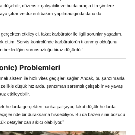
ebilir, düzensiz çalışabilir ve bu da araçta titreşimlere
ortaya çıkar ve düzenli bakım yapılmadığında daha da
erçekten etkileyici, fakat karbüratör ile ilgili sorunlar yaşadım.
rk ettim. Servis kontrolünde karbüratörün tıkanmış olduğunu
 beklediğim sorunsuzluğu biraz düşürdü."
onic) Problemleri
alı sistem ile hızlı vites geçişleri sağlar. Ancak, bu şanzımanla
. Özellikle düşük hızlarda, şanzıman sarsıntılı çalışabilir ve yavaş
z etkileyebilir.
 hızlarda gerçekten harika çalışıyor, fakat düşük hızlarda
 geçişlerinde bir duraksama hissediliyor. Bu da bazen sinir bozucu
k detaylar can sıkıcı olabiliyor."