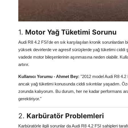
Aydınlatma & Görüş
Şanzıman & Aktarma
1.
Motor Yağ Tüketimi Sorunu
Dizel Sistemler
Audi R8 4.2 FSI'de en sık karşılaşılan kronik sorunlardan bi
Multimedya & Elektronik
yüksek devirlerde ve agresif sürüşlerde yağ tüketimi ciddi 
vadede motor bileşenlerinin aşınmasına neden olabilir. Kulla
artırır.
Kullanıcı Yorumu - Ahmet Bey:
"2012 model Audi R8 4.2 
ancak yağ tüketimi konusunda ciddi sıkıntılar yaşadım. Öze
zorunda kalıyorum. Bu durum, her ne kadar performans aracı 
gerektiriyor."
2.
Karbüratör Problemleri
Karbüratörle ilgili sorunlar da Audi R8 4.2 FSI sahipleri tara