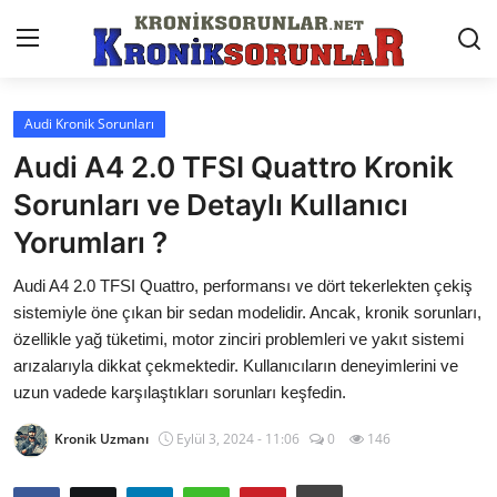
Audi Kronik Sorunları
Anasayfa
Audi A4 2.0 TFSI Quattro Kronik
Markalar
Sorunları ve Detaylı Kullanıcı
Yorumları ?
İletişim
Audi A4 2.0 TFSI Quattro, performansı ve dört tekerlekten çekiş
Trafik & Cezalar
sistemiyle öne çıkan bir sedan modelidir. Ancak, kronik sorunları,
Sigorta & Kasko
özellikle yağ tüketimi, motor zinciri problemleri ve yakıt sistemi
arızalarıyla dikkat çekmektedir. Kullanıcıların deneyimlerini ve
Vergi & ÖTV & MTV
uzun vadede karşılaştıkları sorunları keşfedin.
Muayene & Ruhsat
Kronik Uzmanı
Eylül 3, 2024 - 11:06
0
146
Sorgulamalar