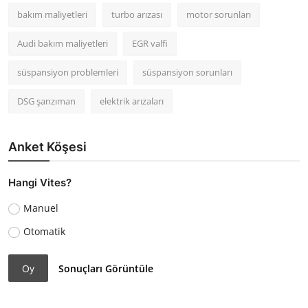
bakım maliyetleri
turbo arızası
motor sorunları
Audi bakım maliyetleri
EGR valfi
süspansiyon problemleri
süspansiyon sorunları
DSG şanzıman
elektrik arızaları
Anket Köşesi
Hangi Vites?
Manuel
Otomatik
Oy
Sonuçları Görüntüle