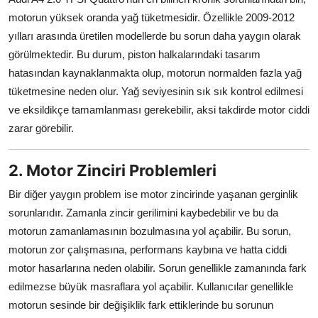
Aydınlatma & Görüş
motorun yüksek oranda yağ tüketmesidir. Özellikle 2009-2012
yılları arasında üretilen modellerde bu sorun daha yaygın olarak
Şanzıman & Aktarma
görülmektedir. Bu durum, piston halkalarındaki tasarım
hatasından kaynaklanmakta olup, motorun normalden fazla yağ
Dizel Sistemler
tüketmesine neden olur. Yağ seviyesinin sık sık kontrol edilmesi
Multimedya & Elektronik
ve eksildikçe tamamlanması gerekebilir, aksi takdirde motor ciddi
zarar görebilir.
2. Motor Zinciri Problemleri
Bir diğer yaygın problem ise motor zincirinde yaşanan gerginlik
sorunlarıdır. Zamanla zincir gerilimini kaybedebilir ve bu da
motorun zamanlamasının bozulmasına yol açabilir. Bu sorun,
motorun zor çalışmasına, performans kaybına ve hatta ciddi
motor hasarlarına neden olabilir. Sorun genellikle zamanında fark
edilmezse büyük masraflara yol açabilir. Kullanıcılar genellikle
motorun sesinde bir değişiklik fark ettiklerinde bu sorunun