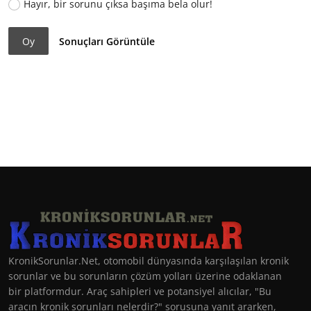
Hayır, bir sorunu çıksa başıma bela olur!
Oy
Sonuçları Görüntüle
KronikSorunlar.Net, otomobil dünyasında karşılaşılan kronik
sorunlar ve bu sorunların çözüm yolları üzerine odaklanan
bir platformdur. Araç sahipleri ve potansiyel alıcılar, "Bu
aracın kronik sorunları nelerdir?" sorusuna yanıt ararken,