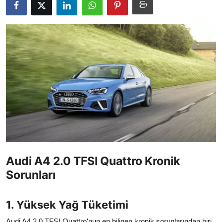
İkinci El & Alım-Satım
Bakım & Arıza Çözümleri
Elektrikli & Hibrit
Kiralama & Filo
Sürüş & Güvenlik
Lastik & Jant
Yağlar & Sıvılar
Audi A4 2.0 TFSI Quattro Kronik
LPG & Yakıt
Sorunları
Elektrik & Akü
1. Yüksek Yağ Tüketimi
Klima & Konfor
Audi A4 2.0 TFSI Quattro'nun en bilinen kronik sorunlarından biri,