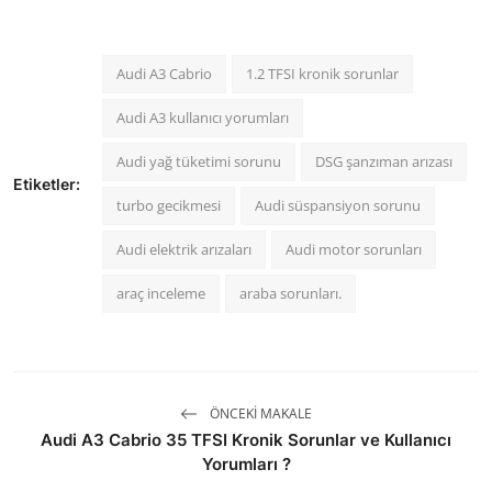
Audi A3 Cabrio
1.2 TFSI kronik sorunlar
Audi A3 kullanıcı yorumları
Audi yağ tüketimi sorunu
DSG şanzıman arızası
Etiketler:
turbo gecikmesi
Audi süspansiyon sorunu
Audi elektrik arızaları
Audi motor sorunları
araç inceleme
araba sorunları.
ÖNCEKI MAKALE
Audi A3 Cabrio 35 TFSI Kronik Sorunlar ve Kullanıcı
Yorumları ?