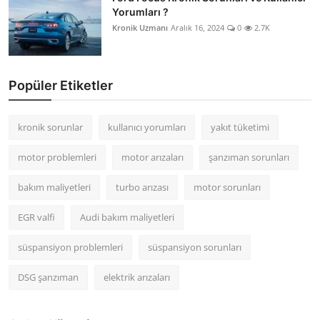
Yorumları ?
Kronik Uzmanı
Aralık 16, 2024
0
2.7K
Popüler Etiketler
kronik sorunlar
kullanıcı yorumları
yakıt tüketimi
motor problemleri
motor arızaları
şanzıman sorunları
bakım maliyetleri
turbo arızası
motor sorunları
EGR valfi
Audi bakım maliyetleri
süspansiyon problemleri
süspansiyon sorunları
DSG şanzıman
elektrik arızaları