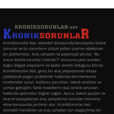
KronikSorunlar.Net, otomobil dünyasında karşılaşılan kronik
sorunlar ve bu sorunların çözüm yolları üzerine odaklanan
bir platformdur. Araç sahipleri ve potansiyel alıcılar, "Bu
aracın kronik sorunları nelerdir?" sorusuna yanıt ararken,
doğru bilgiye ulaşmanın ne kadar önemli olduğunu bilirler.
KronikSorunlar.Net, geniş bir araç yelpazesinde ortaya
çıkabilecek yaygın problemler hakkında derinlemesine
incelemeler sunar. Kullanıcı yorumları, teknik analizler ve
uzman görüşleri, farklı modellerin olası kronik sorunları
hakkında aydınlatıcı bilgiler sağlar. Ayrıca, bakım ipuçları ve
onarım tavsiyeleriyle araç sahiplerine sorunları minimize
etme konusunda yardımcı olur. KronikSorunlar.Net,
otomobil meraklıları ve araç sahipleri için vazgeçilmez bir