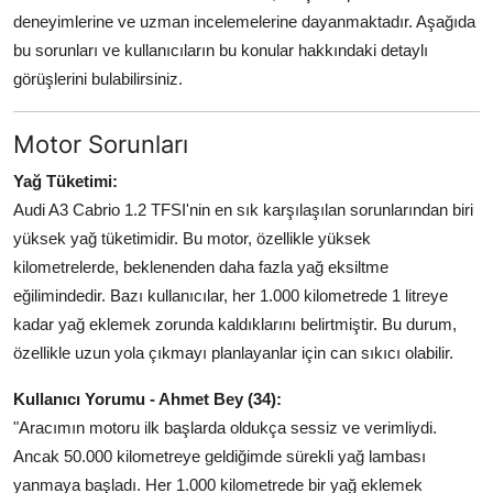
deneyimlerine ve uzman incelemelerine dayanmaktadır. Aşağıda
Aydınlatma & Görüş
bu sorunları ve kullanıcıların bu konular hakkındaki detaylı
Şanzıman & Aktarma
görüşlerini bulabilirsiniz.
Dizel Sistemler
Motor Sorunları
Multimedya & Elektronik
Yağ Tüketimi:
Audi A3 Cabrio 1.2 TFSI'nin en sık karşılaşılan sorunlarından biri
yüksek yağ tüketimidir. Bu motor, özellikle yüksek
kilometrelerde, beklenenden daha fazla yağ eksiltme
eğilimindedir. Bazı kullanıcılar, her 1.000 kilometrede 1 litreye
kadar yağ eklemek zorunda kaldıklarını belirtmiştir. Bu durum,
özellikle uzun yola çıkmayı planlayanlar için can sıkıcı olabilir.
Kullanıcı Yorumu - Ahmet Bey (34):
"Aracımın motoru ilk başlarda oldukça sessiz ve verimliydi.
Ancak 50.000 kilometreye geldiğimde sürekli yağ lambası
yanmaya başladı. Her 1.000 kilometrede bir yağ eklemek