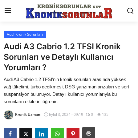
Audi Kronik Sorunları
Anasayfa
Audi A3 Cabrio 1.2 TFSI Kronik
Markalar
Sorunları ve Detaylı Kullanıcı
Yorumları ?
İletişim
Audi A3 Cabrio 1.2 TFSI'nin kronik sorunları arasında yüksek
Trafik & Cezalar
yağ tüketimi, turbo gecikmesi, DSG şanzıman arızaları ve sert
Sigorta & Kasko
süspansiyon bulunuyor. Detaylı kullanıcı yorumlarıyla bu
sorunların etkilerini öğrenin.
Vergi & ÖTV & MTV
Kronik Uzmanı
Eylül 3, 2024 - 09:19
0
135
Muayene & Ruhsat
Sorgulamalar