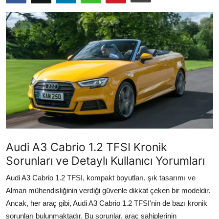
İkinci El & Alım-Satım
Bakım & Arıza Çözümleri
Elektrikli & Hibrit
Kiralama & Filo
Sürüş & Güvenlik
Lastik & Jant
Yağlar & Sıvılar
Audi A3 Cabrio 1.2 TFSI Kronik
Sorunları ve Detaylı Kullanıcı Yorumları
LPG & Yakıt
Audi A3 Cabrio 1.2 TFSI, kompakt boyutları, şık tasarımı ve
Elektrik & Akü
Alman mühendisliğinin verdiği güvenle dikkat çeken bir modeldir.
Ancak, her araç gibi, Audi A3 Cabrio 1.2 TFSI'nin de bazı kronik
Klima & Konfor
sorunları bulunmaktadır. Bu sorunlar, araç sahiplerinin