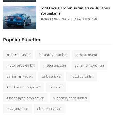
Ford Focus Kronik Sorunları ve Kullanıcı
Yorumları ?
Kronik Uzmanı
Aralık 16, 2024
0
2.7K
Popüler Etiketler
kronik sorunlar
kullanıcı yorumları
yakıt tüketimi
motor problemleri
motor arızaları
şanzıman sorunları
bakım maliyetleri
turbo arızası
motor sorunları
Audi bakım maliyetleri
EGR valfi
süspansiyon problemleri
süspansiyon sorunları
DSG şanzıman
elektrik arızaları