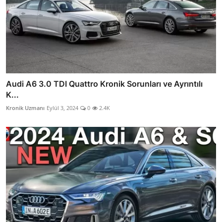
Audi A6 3.0 TDI Quattro Kronik Sorunları ve Ayrıntılı
K...
Kronik Uzmanı
Eylül 3, 2024
0
2.4K