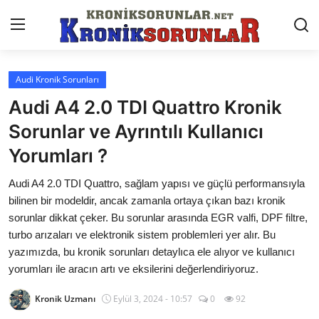
Audi Kronik Sorunları
Anasayfa
Audi A4 2.0 TDI Quattro Kronik
Markalar
Sorunlar ve Ayrıntılı Kullanıcı
Yorumları ?
İletişim
Audi A4 2.0 TDI Quattro, sağlam yapısı ve güçlü performansıyla
Trafik & Cezalar
bilinen bir modeldir, ancak zamanla ortaya çıkan bazı kronik
Sigorta & Kasko
sorunlar dikkat çeker. Bu sorunlar arasında EGR valfi, DPF filtre,
turbo arızaları ve elektronik sistem problemleri yer alır. Bu
Vergi & ÖTV & MTV
yazımızda, bu kronik sorunları detaylıca ele alıyor ve kullanıcı
yorumları ile aracın artı ve eksilerini değerlendiriyoruz.
Muayene & Ruhsat
Kronik Uzmanı
Eylül 3, 2024 - 10:57
0
92
Sorgulamalar