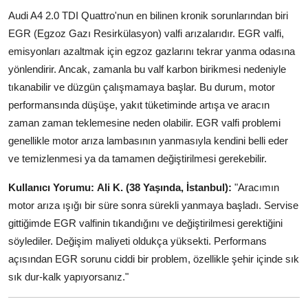
Aydınlatma & Görüş
Audi A4 2.0 TDI Quattro'nun en bilinen kronik sorunlarından biri
EGR (Egzoz Gazı Resirkülasyon) valfi arızalarıdır. EGR valfi,
Şanzıman & Aktarma
emisyonları azaltmak için egzoz gazlarını tekrar yanma odasına
yönlendirir. Ancak, zamanla bu valf karbon birikmesi nedeniyle
Dizel Sistemler
tıkanabilir ve düzgün çalışmamaya başlar. Bu durum, motor
performansında düşüşe, yakıt tüketiminde artışa ve aracın
Multimedya & Elektronik
zaman zaman teklemesine neden olabilir. EGR valfi problemi
genellikle motor arıza lambasının yanmasıyla kendini belli eder
ve temizlenmesi ya da tamamen değiştirilmesi gerekebilir.
Kullanıcı Yorumu:
Ali K. (38 Yaşında, İstanbul):
"Aracımın
motor arıza ışığı bir süre sonra sürekli yanmaya başladı. Servise
gittiğimde EGR valfinin tıkandığını ve değiştirilmesi gerektiğini
söylediler. Değişim maliyeti oldukça yüksekti. Performans
açısından EGR sorunu ciddi bir problem, özellikle şehir içinde sık
sık dur-kalk yapıyorsanız."