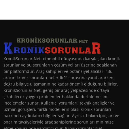
KronikSorunlar.Net, otomobil dünyasında karşılaşılan kronik
sorunlar ve bu sorunların çözüm yolları üzerine odaklanan
bir platformdur. Araç sahipleri ve potansiyel alıcılar, "Bu
aracın kronik sorunları nelerdir?" sorusuna yanıt ararken,
doğru bilgiye ulaşmanın ne kadar önemli olduğunu bilirler.
KronikSorunlar.Net, geniş bir araç yelpazesinde ortaya
çıkabilecek yaygın problemler hakkında derinlemesine
incelemeler sunar. Kullanıcı yorumları, teknik analizler ve
uzman görüşleri, farklı modellerin olası kronik sorunları
hakkında aydınlatıcı bilgiler sağlar. Ayrıca, bakım ipuçları ve
onarım tavsiyeleriyle araç sahiplerine sorunları minimize
etme konusunda yardımcı olur. KronikSorunlar.Net,