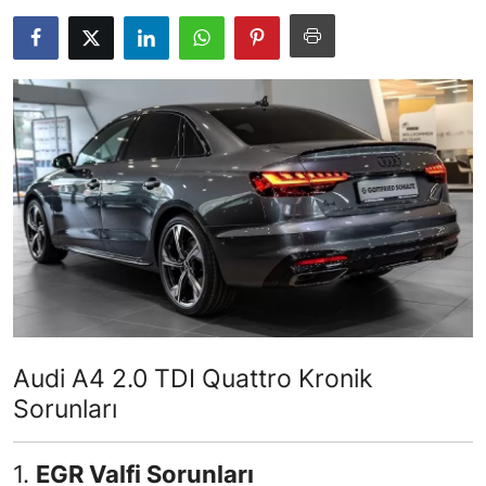
İkinci El & Alım-Satım
Bakım & Arıza Çözümleri
Elektrikli & Hibrit
Kiralama & Filo
Sürüş & Güvenlik
Lastik & Jant
Yağlar & Sıvılar
LPG & Yakıt
Audi A4 2.0 TDI Quattro Kronik
Sorunları
Elektrik & Akü
Klima & Konfor
1.
EGR Valfi Sorunları