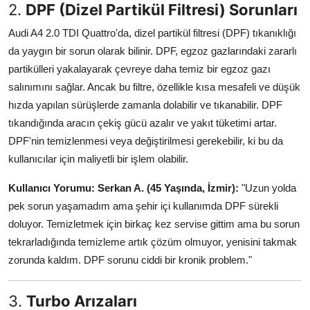
2.
DPF (Dizel Partikül Filtresi) Sorunları
Audi A4 2.0 TDI Quattro'da, dizel partikül filtresi (DPF) tıkanıklığı
da yaygın bir sorun olarak bilinir. DPF, egzoz gazlarındaki zararlı
partikülleri yakalayarak çevreye daha temiz bir egzoz gazı
salınımını sağlar. Ancak bu filtre, özellikle kısa mesafeli ve düşük
hızda yapılan sürüşlerde zamanla dolabilir ve tıkanabilir. DPF
tıkandığında aracın çekiş gücü azalır ve yakıt tüketimi artar.
DPF'nin temizlenmesi veya değiştirilmesi gerekebilir, ki bu da
kullanıcılar için maliyetli bir işlem olabilir.
Kullanıcı Yorumu:
Serkan A. (45 Yaşında, İzmir):
"Uzun yolda
pek sorun yaşamadım ama şehir içi kullanımda DPF sürekli
doluyor. Temizletmek için birkaç kez servise gittim ama bu sorun
tekrarladığında temizleme artık çözüm olmuyor, yenisini takmak
zorunda kaldım. DPF sorunu ciddi bir kronik problem."
3.
Turbo Arızaları