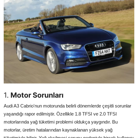
İkinci El & Alım-Satım
Bakım & Arıza Çözümleri
Elektrikli & Hibrit
Kiralama & Filo
Sürüş & Güvenlik
Lastik & Jant
Yağlar & Sıvılar
1.
Motor Sorunları
LPG & Yakıt
Audi A3 Cabrio'nun motorunda belirli dönemlerde çeşitli sorunlar
yaşandığı rapor edilmiştir. Özellikle 1.8 TFSI ve 2.0 TFSI
Elektrik & Akü
motorlarında yağ tüketimi problemi oldukça yaygındır. Bu
motorlar, üretim hatalarından kaynaklanan yüksek yağ
Klima & Konfor
tüketimiyle bilinir. Yağ eksilmesi sorunu nedeniyle birçok kullanıcı