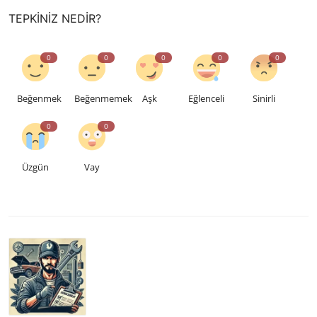
TEPKINIZ NEDIR?
0
0
0
0
0
Beğenmek
Beğenmemek
Aşk
Eğlenceli
Sinirli
0
0
Üzgün
Vay