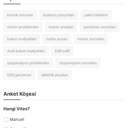
kronik sorunlar
kullanıcı yorumları
yakıt tüketimi
motor problemleri
motor arızaları
şanzıman sorunları
bakım maliyetleri
turbo arızası
motor sorunları
Audi bakım maliyetleri
EGR valfi
süspansiyon problemleri
süspansiyon sorunları
DSG şanzıman
elektrik arızaları
Anket Köşesi
Hangi Vites?
Manuel