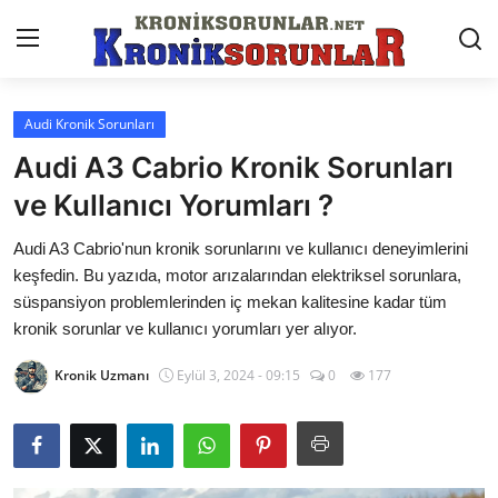
Audi Kronik Sorunları
Anasayfa
Audi A3 Cabrio Kronik Sorunları
Markalar
ve Kullanıcı Yorumları ?
İletişim
Audi A3 Cabrio'nun kronik sorunlarını ve kullanıcı deneyimlerini
keşfedin. Bu yazıda, motor arızalarından elektriksel sorunlara,
Trafik & Cezalar
süspansiyon problemlerinden iç mekan kalitesine kadar tüm
kronik sorunlar ve kullanıcı yorumları yer alıyor.
Sigorta & Kasko
Kronik Uzmanı
Eylül 3, 2024 - 09:15
0
177
Vergi & ÖTV & MTV
Muayene & Ruhsat
Sorgulamalar