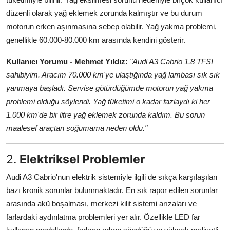
Aydınlatma & Görüş
düzenli olarak yağ eklemek zorunda kalmıştır ve bu durum
motorun erken aşınmasına sebep olabilir. Yağ yakma problemi,
Şanzıman & Aktarma
genellikle 60.000-80.000 km arasında kendini gösterir.
Dizel Sistemler
Kullanıcı Yorumu - Mehmet Yıldız:
"Audi A3 Cabrio 1.8 TFSI
sahibiyim. Aracım 70.000 km'ye ulaştığında yağ lambası sık sık
Multimedya & Elektronik
yanmaya başladı. Servise götürdüğümde motorun yağ yakma
problemi olduğu söylendi. Yağ tüketimi o kadar fazlaydı ki her
1.000 km'de bir litre yağ eklemek zorunda kaldım. Bu sorun
maalesef araçtan soğumama neden oldu."
2.
Elektriksel Problemler
Audi A3 Cabrio'nun elektrik sistemiyle ilgili de sıkça karşılaşılan
bazı kronik sorunlar bulunmaktadır. En sık rapor edilen sorunlar
arasında akü boşalması, merkezi kilit sistemi arızaları ve
farlardaki aydınlatma problemleri yer alır. Özellikle LED far