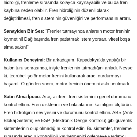
hidroliği, frenleme sırasında kolayca kaynayabilir ve bu da fren
kaybına neden olabilir. Fren hidroliğinin düzenli olarak
değiştirilmesi, fren sisteminin güvenliğini ve performansını artırır.
Sanayiden Bir Ses:
"Frenler tutmayınca anlarsın motor freninin
kıymetini! Dağ başında fren patlatmak istemiyorsan, vitesi boşa
alma sakın!"
Kullanıcı Deneyimi:
Bir arkadaşım, Kapadokya'da yaptığı bir
balon turu sonrasında, inişte frenlerinin tutmadığını anladı. Neyse
ki, tecrübeli şoför motor frenini kullanarak aracı durdurmayı
başardı. O günden sonra, motor freninin önemini asla unutmadı.
Satın Alma İpucu:
Araç alırken, fren sisteminin genel durumunu
kontrol ettirin. Fren disklerinin ve balatalarının kalınlığını ölçtürün.
Fren hidroliğinin seviyesini ve durumunu kontrol ettirin. ABS (Anti-
Blokaj Sistemi) ve ESP (Elektronik Denge Kontrolü) gibi güvenlik
sistemlerinin olup olmadığını kontrol edin. Bu sistemler, frenleme
sırasında aracın kontrolünü kaybetmenizi önlemeye yardımcı