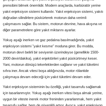
prensibini bilmek önemlidir. Modern araçlarda, karbüratör yerine
yakıt enjeksiyon sistemi kullanılır. Yakıt enjeksiyon sistemi, yakıtı
doğrudan silindirlere püskürterek motorun daha verimli
çalışmasını sağlar. Bu sistem, motorun devrine, hava akışına ve
diğer parametrelere göre yakıt miktarını ayarlar.
Yokuş aşağı inerken ve gaz pedalına basılmadığında, yakıt
enjeksiyon sistemi "yakıt kesme" moduna girer. Bu modda,
motorun devri belirli bir seviyenin üzerindeyse (genellikle 1500-
2000 devir/dakika), yakıt enjektörleri yakıt püskürtmeyi keser.
Yani, motorun dönüşü tekerleklerden sağlanır ve yakıt tüketimi
sıfıra iner. Ancak vitesi boşa aldığınızda, motor rölantide
çalışmaya devam edeceği için yakıt tüketimi devam eder.
Yakıt enjeksiyon sisteminin bu özelliği, yakıt tasarrufu sağlamak
için tasarlanmıştır. Yokuş aşağı inerken vitesi boşa almak yerine,
uygun bir viteste inerek motor freninden yararlanmak, hem yakıt
tasarrufu sağlar, hem de güvenliği artırır. Ayrıca, yakıt enjeksiyon