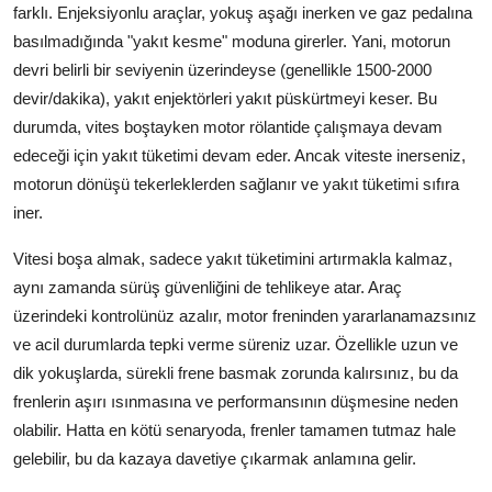
farklı. Enjeksiyonlu araçlar, yokuş aşağı inerken ve gaz pedalına
Aydınlatma & Görüş
basılmadığında "yakıt kesme" moduna girerler. Yani, motorun
devri belirli bir seviyenin üzerindeyse (genellikle 1500-2000
Şanzıman & Aktarma
devir/dakika), yakıt enjektörleri yakıt püskürtmeyi keser. Bu
Dizel Sistemler
durumda, vites boştayken motor rölantide çalışmaya devam
edeceği için yakıt tüketimi devam eder. Ancak viteste inerseniz,
Multimedya & Elektronik
motorun dönüşü tekerleklerden sağlanır ve yakıt tüketimi sıfıra
iner.
Vitesi boşa almak, sadece yakıt tüketimini artırmakla kalmaz,
aynı zamanda sürüş güvenliğini de tehlikeye atar. Araç
üzerindeki kontrolünüz azalır, motor freninden yararlanamazsınız
ve acil durumlarda tepki verme süreniz uzar. Özellikle uzun ve
dik yokuşlarda, sürekli frene basmak zorunda kalırsınız, bu da
frenlerin aşırı ısınmasına ve performansının düşmesine neden
olabilir. Hatta en kötü senaryoda, frenler tamamen tutmaz hale
gelebilir, bu da kazaya davetiye çıkarmak anlamına gelir.