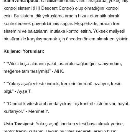
Satın Alma İpucu:
Özellikle otomatik vitesli araçlarda, yokuş iniş
kontrol sistemi (Hill Descent Control) olup olmadığını kontrol
edin. Bu sistem, dik yokuşlarda aracın hızını otomatik olarak
kontrol ederek güvenli bir iniş sağlar. Ekspertizde, aracın fren
sistemini ve balatalarını mutlaka kontrol ettirin. Yüksek maliyetli
bir sürprizle karşılaşmamak için önceden önlem almak en iyisidir.
Kullanıcı Yorumları:
* "Vitesi boşa almanın yakıt tasarrufu sağladığını sanıyordum,
meğerse tam tersiymiş!" - Ali K.
* "Yokuş aşağı viteste inmek, frenlerin ömrünü uzatıyor, kesin
bilgi." - Ayşe T.
* "Otomatik vitesli arabamda yokuş iniş kontrol sistemi var, hayat
kurtarıyor." - Mehmet Y.
Usta Tavsiyesi:
Yokuş aşağı inerken vitesi boşa almak yerine,
motor frenini kullanın. Uygun bir vites seçerek, aracın hızını