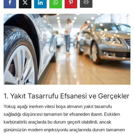
İkinci El & Alım-Satım
Bakım & Arıza Çözümleri
Elektrikli & Hibrit
Kiralama & Filo
Sürüş & Güvenlik
Lastik & Jant
Yağlar & Sıvılar
1. Yakıt Tasarrufu Efsanesi ve Gerçekler
LPG & Yakıt
Yokuş aşağı inerken vitesi boşa atmanın yakıt tasarrufu
Elektrik & Akü
sağladığı düşüncesi tamamen bir efsaneden ibaret. Eskiden
karbüratörlü araçlarda bu durum geçerli olabilirdi, ancak
Klima & Konfor
günümüzün modern enjeksiyonlu araçlarında durum tamamen