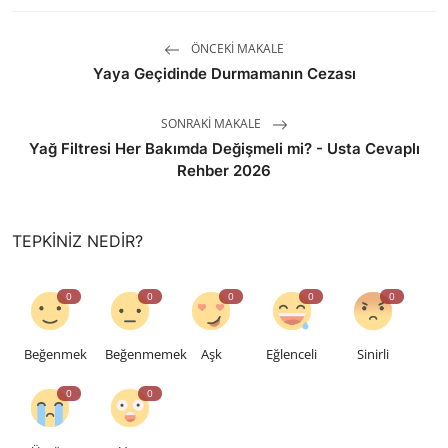
ÖNCEKI MAKALE
Yaya Geçidinde Durmamanın Cezası
SONRAKI MAKALE
Yağ Filtresi Her Bakımda Değişmeli mi? - Usta Cevaplı
Rehber 2026
TEPKINIZ NEDIR?
0
0
0
0
0
Beğenmek
Beğenmemek
Aşk
Eğlenceli
Sinirli
0
0