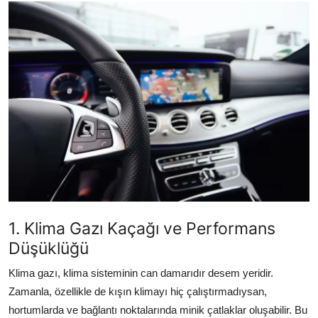
İkinci El & Alım-Satım
Bakım & Arıza Çözümleri
Elektrikli & Hibrit
Kiralama & Filo
Sürüş & Güvenlik
Lastik & Jant
Yağlar & Sıvılar
1. Klima Gazı Kaçağı ve Performans
LPG & Yakıt
Düşüklüğü
Elektrik & Akü
Klima gazı, klima sisteminin can damarıdır desem yeridir.
Zamanla, özellikle de kışın klimayı hiç çalıştırmadıysan,
Klima & Konfor
hortumlarda ve bağlantı noktalarında minik çatlaklar oluşabilir. Bu