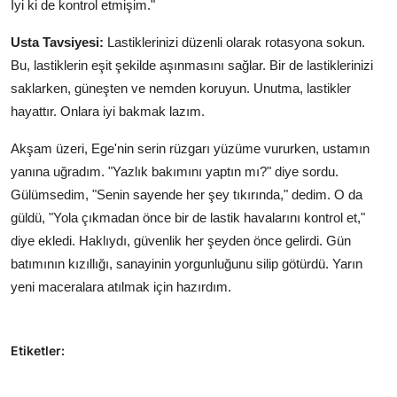
İyi ki de kontrol etmişim."
Usta Tavsiyesi:
Lastiklerinizi düzenli olarak rotasyona sokun.
Bu, lastiklerin eşit şekilde aşınmasını sağlar. Bir de lastiklerinizi
saklarken, güneşten ve nemden koruyun. Unutma, lastikler
hayattır. Onlara iyi bakmak lazım.
Akşam üzeri, Ege'nin serin rüzgarı yüzüme vururken, ustamın
yanına uğradım. "Yazlık bakımını yaptın mı?" diye sordu.
Gülümsedim, "Senin sayende her şey tıkırında," dedim. O da
güldü, "Yola çıkmadan önce bir de lastik havalarını kontrol et,"
diye ekledi. Haklıydı, güvenlik her şeyden önce gelirdi. Gün
batımının kızıllığı, sanayinin yorgunluğunu silip götürdü. Yarın
yeni maceralara atılmak için hazırdım.
Etiketler: