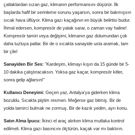
çatlaklardan sızan gaz, klimanın performansını düşürür. İlk
Aydınlatma & Görüş
başlarda hafif bir serinleme sorunu yaşarsın, sonra bir bakmışsın
Şanzıman & Aktarma
sıcak hava üflüyor. Klima gazı kaçağının en büyük belirtisi budur.
İhmal edersen, kompresör de yatak sarar, o zaman vay haline!
Dizel Sistemler
Kompresör tamiri veya değişimi, klimanın gaz dolumundan çok
daha tuzluya patlar. Bir de o sıcakta sanayide usta aramak, tam
Multimedya & Elektronik
bir çile!
Sanayiden Bir Ses:
"Kardeşim, klimayı kışın da 15 günde bir 5-
10 dakika çalıştıracaksın. Yoksa gaz kaçar, kompresör kitler,
sonra gelip ağlarsın!"
Kullanıcı Deneyimi:
Geçen yaz, Antalya'ya giderken klima
bozuldu. Sıcakta piştim resmen. Meğerse gaz bitmiş. Bir de
yolda tamirci bulmak ne zormuş. Bir de kazık yedim, ayrı konu.
Satın Alma İpucu:
İkinci el araç alırken klima mutlaka kontrol
edilmeli. Klima gazı basıncını ölçtürün, kaçak var mı baktırın.