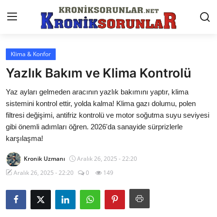
Klima & Konfor
Anasayfa
Yazlık Bakım ve Klima Kontrolü
Markalar
Yaz ayları gelmeden aracının yazlık bakımını yaptır, klima
sistemini kontrol ettir, yolda kalma! Klima gazı dolumu, polen
İletişim
filtresi değişimi, antifriz kontrolü ve motor soğutma suyu seviyesi
Trafik & Cezalar
gibi önemli adımları öğren. 2026'da sanayide sürprizlerle
karşılaşma!
Sigorta & Kasko
Kronik Uzmanı
Aralık 26, 2025 - 22:20
Vergi & ÖTV & MTV
Aralık 26, 2025 - 22:20
0
149
Muayene & Ruhsat
Sorgulamalar