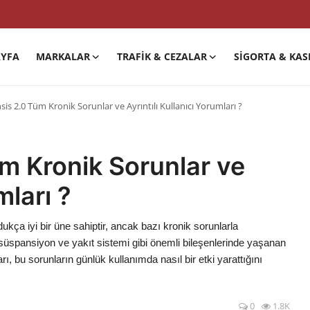
YFA
MARKALAR
TRAFIK & CEZALAR
SIGORTA & KAS
is 2.0 Tüm Kronik Sorunlar ve Ayrıntılı Kullanıcı Yorumları ?
m Kronik Sorunlar ve
mları ?
dukça iyi bir üne sahiptir, ancak bazı kronik sorunlarla
k, süspansiyon ve yakıt sistemi gibi önemli bileşenlerinde yaşanan
arı, bu sorunların günlük kullanımda nasıl bir etki yarattığını
0
1.8K