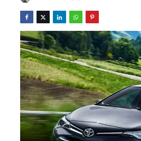
İkinci El & Alım-Satım
Bakım & Arıza Çözümleri
Elektrikli & Hibrit
Kiralama & Filo
Sürüş & Güvenlik
Lastik & Jant
Yağlar & Sıvılar
LPG & Yakıt
Elektrik & Akü
Klima & Konfor