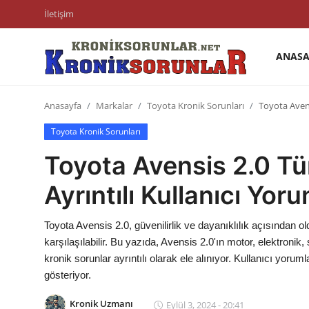
İletişim
ANASA
Anasayfa
Anasayfa
Markalar
Toyota Kronik Sorunları
Toyota Avens
Markalar
Toyota Kronik Sorunları
İletişim
Toyota Avensis 2.0 Tü
Trafik & Cezalar
Ayrıntılı Kullanıcı Yoru
Sigorta & Kasko
Toyota Avensis 2.0, güvenilirlik ve dayanıklılık açısından ol
Vergi & ÖTV & MTV
karşılaşılabilir. Bu yazıda, Avensis 2.0'ın motor, elektroni
kronik sorunlar ayrıntılı olarak ele alınıyor. Kullanıcı yoruml
Muayene & Ruhsat
gösteriyor.
Sorgulamalar
Kronik Uzmanı
Eylül 3, 2024 - 20:41