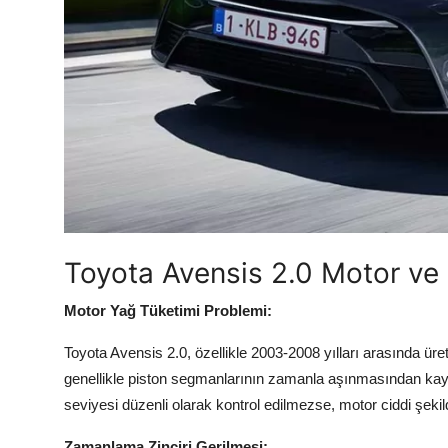
Aydınlatma & Görüş
Şanzıman & Aktarma
Dizel Sistemler
Multimedya & Elektronik
Toyota Avensis 2.0 Motor ve
Motor Yağ Tüketimi Problemi:
Toyota Avensis 2.0, özellikle 2003-2008 yılları arasında üre
genellikle piston segmanlarının zamanla aşınmasından kay
seviyesi düzenli olarak kontrol edilmezse, motor ciddi şekild
Zamanlama Zinciri Gerilmesi: