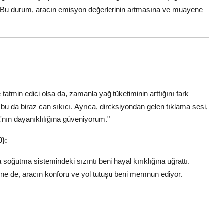
ir. Bu durum, aracın emisyon değerlerinin artmasına ve muayene
 tatmin edici olsa da, zamanla yağ tüketiminin arttığını fark
u da biraz can sıkıcı. Ayrıca, direksiyondan gelen tıklama sesi,
a'nın dayanıklılığına güveniyorum."
0):
oğutma sistemindeki sızıntı beni hayal kırıklığına uğrattı.
ne de, aracın konforu ve yol tutuşu beni memnun ediyor.