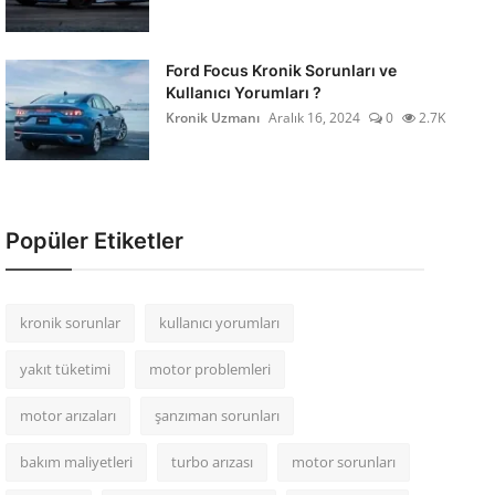
Ford Focus Kronik Sorunları ve
Kullanıcı Yorumları ?
Kronik Uzmanı
Aralık 16, 2024
0
2.7K
Popüler Etiketler
kronik sorunlar
kullanıcı yorumları
yakıt tüketimi
motor problemleri
motor arızaları
şanzıman sorunları
bakım maliyetleri
turbo arızası
motor sorunları