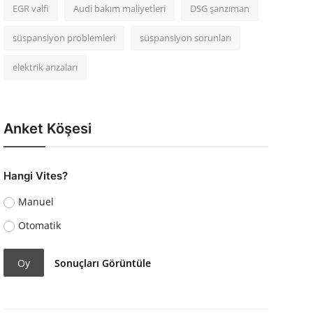
EGR valfi
Audi bakım maliyetleri
DSG şanzıman
süspansiyon problemleri
süspansiyon sorunları
elektrik arızaları
Anket Köşesi
Hangi Vites?
Manuel
Otomatik
Oy
Sonuçları Görüntüle