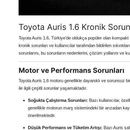
Aydınlatma & Görüş
Şanzıman & Aktarma
Toyota Auris 1.6 Kronik Sorun
Dizel Sistemler
Toyota Auris 1.6, Türkiye’de oldukça popüler olan kompakt 
Multimedya & Elektronik
kronik sorunları ve kullanıcılar tarafından bildirilen sıkıntı
sorunlarını, bu sorunların nedenlerini, çözüm yollarını ve ku
Motor ve Performans Sorunları
Toyota Auris 1.6 motoru genellikle dayanıklı ve sorunsuz bir 
ile ilgili çeşitli sorunlar yaşamaktadır.
Soğukta Çalıştırma Sorunları:
Bazı kullanıcılar, özel
genellikle motorun marş sistemindeki bir arızadan ka
önerilmektedir.
Düşük Performans ve Tüketim Artışı:
Bazı Auris sah