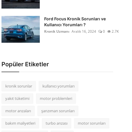
Ford Focus Kronik Sorunları ve
Kullanıcı Yorumları ?
Kronik Uzmanı
Aralık 16, 2024
0
2.7K
Popüler Etiketler
kronik sorunlar
kullanıcı yorumları
yakıt tüketimi
motor problemleri
motor arızaları
şanzıman sorunları
bakım maliyetleri
turbo arızası
motor sorunları