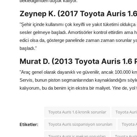
beklediğimden düşük kalıyor."
Zeynep K. (2017 Toyota Auris 1.
"Şehir içinde kullanımı çok keyifli ve yakıt tüketimi oldukç
sesler gelmeye başladı. Amortisörler kontrol ettirdim ama h
edici olsa da, gösterge panelinde zaman zaman sorunlar ya
başladı."
Murat D. (2013 Toyota Auris 1.6
"Araç genel olarak dayanıklı ve güvenilir, ancak 100.000 km
Servis, bunun piston segmanlarından kaynaklandığını söyl
kalıyorum, bu da benim için ekstra bir maliyet. Yine de, yol 
Toyota Auris 1.6 kronik sorunlar
Toyota Auri
Toyota Auris süspansiyon sorunları
Toyota A
Etiketler:
Toyota Auris iç mekan sorunları
Toyota Auri