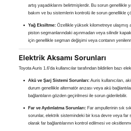
artış yaşadıklarını belirtmişlerdir. Bu sorun genellikle 
bakım ve bu sistemlerin kontrolü ile sorun genellikle ç
Yağ Eksiltme:
Özellikle yüksek kilometreye ulaşmış a
piston segmanlarındaki aşınmadan veya silindir kapa
için genellikle segman değişimi veya contanın yenile
Elektrik Aksamı Sorunları
Toyota Auris 1.6’da kullanıcılar tarafından bildirilen bazı el
Akü ve Şarj Sistemi Sorunları:
Auris kullanıcıları, a
durum genellikle alternatör arızası veya akü bağlantıl
bağlantıların gözden geçirilmesi ile sorun giderilebilir.
Far ve Aydınlatma Sorunları:
Far ampullerinin sık sı
sorunlar, elektrik sistemindeki bir kısa devre veya fa
olarak far bağlantılarının kontrol edilmesi ve oksitlenm