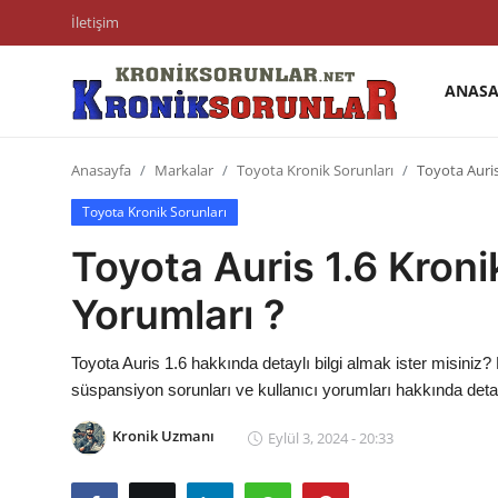
İletişim
ANASA
Anasayfa
Anasayfa
Markalar
Toyota Kronik Sorunları
Toyota Auris
Markalar
Toyota Kronik Sorunları
İletişim
Toyota Auris 1.6 Kroni
Trafik & Cezalar
Yorumları ?
Sigorta & Kasko
Toyota Auris 1.6 hakkında detaylı bilgi almak ister misiniz? 
Vergi & ÖTV & MTV
süspansiyon sorunları ve kullanıcı yorumları hakkında detaylı
Muayene & Ruhsat
Kronik Uzmanı
Eylül 3, 2024 - 20:33
Sorgulamalar