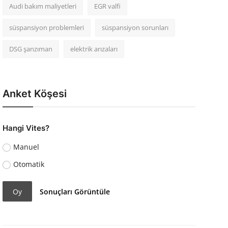
Audi bakım maliyetleri
EGR valfi
süspansiyon problemleri
süspansiyon sorunları
DSG şanzıman
elektrik arızaları
Anket Köşesi
Hangi Vites?
Manuel
Otomatik
Oy
Sonuçları Görüntüle