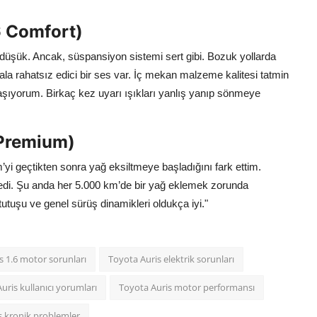
6 Comfort)
a düşük. Ancak, süspansiyon sistemi sert gibi. Bozuk yollarda
ala rahatsız edici bir ses var. İç mekan malzeme kalitesi tatmin
şıyorum. Birkaç kez uyarı ışıkları yanlış yanıp sönmeye
 Premium)
’yi geçtikten sonra yağ eksiltmeye başladığını fark ettim.
edi. Şu anda her 5.000 km’de bir yağ eklemek zorunda
tutuşu ve genel sürüş dinamikleri oldukça iyi."
s 1.6 motor sorunları
Toyota Auris elektrik sorunları
uris kullanıcı yorumları
Toyota Auris motor performansı
s kronik problemler