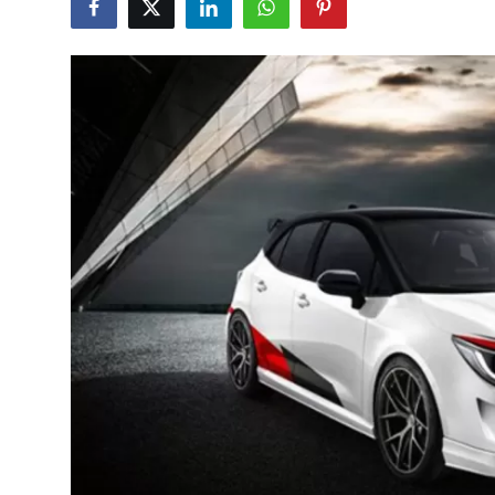
İkinci El & Alım-Satım
Bakım & Arıza Çözümleri
Elektrikli & Hibrit
Kiralama & Filo
Sürüş & Güvenlik
Lastik & Jant
Yağlar & Sıvılar
LPG & Yakıt
Elektrik & Akü
Klima & Konfor