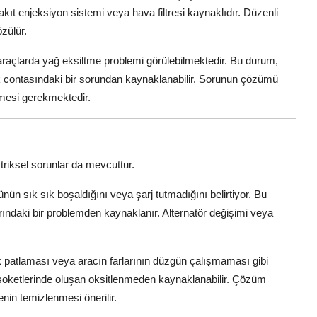
yakıt enjeksiyon sistemi veya hava filtresi kaynaklıdır. Düzenli
özülür.
raçlarda yağ eksiltme problemi görülebilmektedir. Bu durum,
k contasındaki bir sorundan kaynaklanabilir. Sorunun çözümü
nmesi gerekmektedir.
ektriksel sorunlar da mevcuttur.
künün sık sık boşaldığını veya şarj tutmadığını belirtiyor. Bu
arındaki bir problemden kaynaklanır. Alternatör değişimi veya
k patlaması veya aracın farlarının düzgün çalışmaması gibi
r soketlerinde oluşan oksitlenmeden kaynaklanabilir. Çözüm
enin temizlenmesi önerilir.