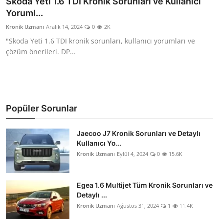
Skoda Yeti 1.6 TDI Kronik Sorunları ve Kullanıcı
Yoruml...
İkinci El & Alım-Satım
Kronik Uzmanı
Aralık 14, 2024
0
2K
Bakım & Arıza Çözümleri
"Skoda Yeti 1.6 TDI kronik sorunları, kullanıcı yorumları ve
çözüm önerileri. DP...
Elektrikli & Hibrit
Kiralama & Filo
Sürüş & Güvenlik
Popüler Sorunlar
Lastik & Jant
Jaecoo J7 Kronik Sorunları ve Detaylı
Kullanıcı Yo...
Yağlar & Sıvılar
Kronik Uzmanı
Eylül 4, 2024
0
15.6K
LPG & Yakıt
Egea 1.6 Multijet Tüm Kronik Sorunları ve
Elektrik & Akü
Detaylı ...
Kronik Uzmanı
Ağustos 31, 2024
1
11.4K
Klima & Konfor