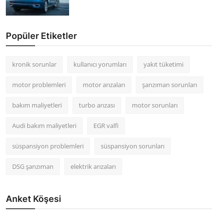
Popüler Etiketler
kronik sorunlar
kullanıcı yorumları
yakıt tüketimi
motor problemleri
motor arızaları
şanzıman sorunları
bakım maliyetleri
turbo arızası
motor sorunları
Audi bakım maliyetleri
EGR valfi
süspansiyon problemleri
süspansiyon sorunları
DSG şanzıman
elektrik arızaları
Anket Köşesi