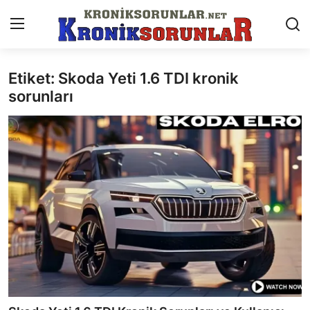
Etiket: Skoda Yeti 1.6 TDI kronik
Anasayfa
sorunları
Markalar
İletişim
Trafik & Cezalar
Sigorta & Kasko
Vergi & ÖTV & MTV
Muayene & Ruhsat
Sorgulamalar