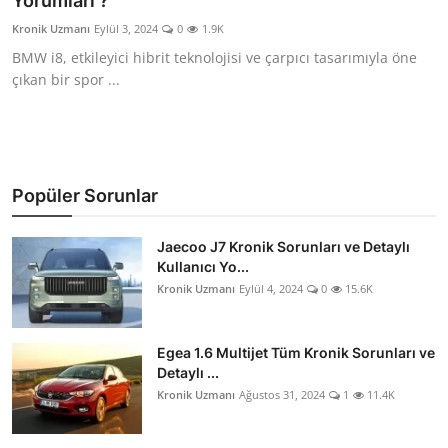
Yorumları ?
İkinci El & Alım-Satım
Kronik Uzmanı
Eylül 3, 2024
0
1.9K
BMW i8, etkileyici hibrit teknolojisi ve çarpıcı tasarımıyla öne
Bakım & Arıza Çözümleri
çıkan bir spor ...
Elektrikli & Hibrit
Kiralama & Filo
Popüler Sorunlar
Sürüş & Güvenlik
Jaecoo J7 Kronik Sorunları ve Detaylı
Lastik & Jant
Kullanıcı Yo...
Kronik Uzmanı
Eylül 4, 2024
0
15.6K
Yağlar & Sıvılar
LPG & Yakıt
Egea 1.6 Multijet Tüm Kronik Sorunları ve
Detaylı ...
Elektrik & Akü
Kronik Uzmanı
Ağustos 31, 2024
1
11.4K
Klima & Konfor