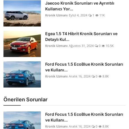
Jaecoo Kronik Sorunları ve Ayrıntılı
Aydınlatma & Görüş
Kullanıcı Yor...
Kronik Uzmanı
Eylül 4, 2024
1
11K
Şanzıman & Aktarma
Dizel Sistemler
Egea 1.5 T4 Hibrit Kronik Sorunları ve
Detaylı Kul...
Multimedya & Elektronik
Kronik Uzmanı
Ağustos 31, 2024
0
10.5K
Ford Focus 1.5 EcoBlue Kronik Sorunları
ve Kullanı...
Kronik Uzmanı
Aralık 16, 2024
0
8.8K
Önerilen Sorunlar
Ford Focus 1.5 EcoBlue Kronik Sorunları
ve Kullanı...
Kronik Uzmanı
Aralık 16, 2024
0
8.8K