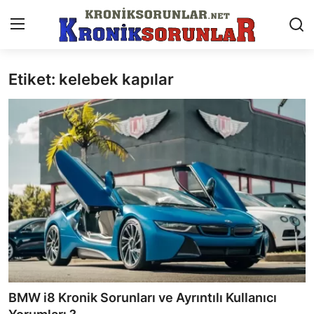
Etiket: kelebek kapılar
Anasayfa
Markalar
İletişim
Trafik & Cezalar
Sigorta & Kasko
Vergi & ÖTV & MTV
Muayene & Ruhsat
BMW i8 Kronik Sorunları ve Ayrıntılı Kullanıcı
Sorgulamalar