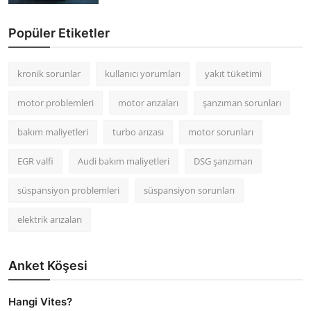
Popüler Etiketler
kronik sorunlar
kullanıcı yorumları
yakıt tüketimi
motor problemleri
motor arızaları
şanzıman sorunları
bakım maliyetleri
turbo arızası
motor sorunları
EGR valfi
Audi bakım maliyetleri
DSG şanzıman
süspansiyon problemleri
süspansiyon sorunları
elektrik arızaları
Anket Köşesi
Hangi Vites?