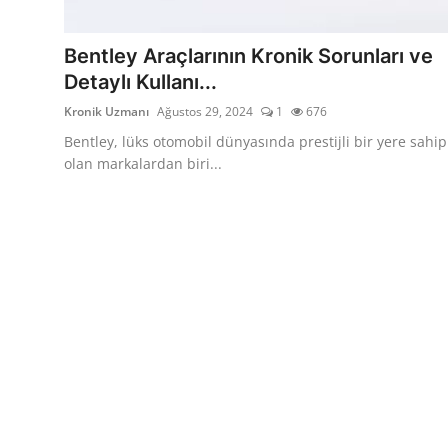
İkinci El & Alım-Satım
Bentley Araçlarının Kronik Sorunları ve
Bakım & Arıza Çözümleri
Detaylı Kullanı...
Kronik Uzmanı
Ağustos 29, 2024
1
676
Elektrikli & Hibrit
Bentley, lüks otomobil dünyasında prestijli bir yere sahip
Kiralama & Filo
olan markalardan biri...
Sürüş & Güvenlik
Lastik & Jant
Yağlar & Sıvılar
LPG & Yakıt
Elektrik & Akü
Klima & Konfor