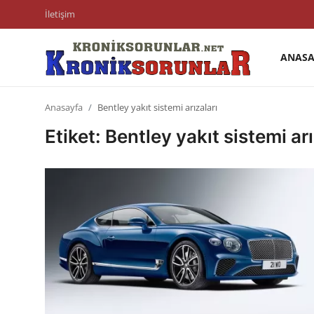
İletişim
ANASA
Anasayfa
Anasayfa
Bentley yakıt sistemi arızaları
Markalar
Etiket: Bentley yakıt sistemi arı
İletişim
Trafik & Cezalar
Sigorta & Kasko
Vergi & ÖTV & MTV
Muayene & Ruhsat
Sorgulamalar