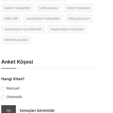
bakım maliyetleri
turbo arızası
motor sorunları
EGR valfi
Audi bakım maliyetleri
DSG şanzıman
süspansiyon problemleri
süspansiyon sorunları
elektrik arızaları
Anket Köşesi
Hangi Vites?
Manuel
Otomatik
Oy
Sonuçları Görüntüle