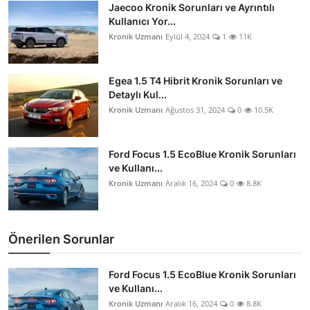
Jaecoo Kronik Sorunları ve Ayrıntılı
Aydınlatma & Görüş
Kullanıcı Yor...
Kronik Uzmanı
Eylül 4, 2024
1
11K
Şanzıman & Aktarma
Dizel Sistemler
Egea 1.5 T4 Hibrit Kronik Sorunları ve
Detaylı Kul...
Multimedya & Elektronik
Kronik Uzmanı
Ağustos 31, 2024
0
10.5K
Ford Focus 1.5 EcoBlue Kronik Sorunları
ve Kullanı...
Kronik Uzmanı
Aralık 16, 2024
0
8.8K
Önerilen Sorunlar
Ford Focus 1.5 EcoBlue Kronik Sorunları
ve Kullanı...
Kronik Uzmanı
Aralık 16, 2024
0
8.8K