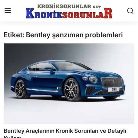
Etiket: Bentley şanzıman problemleri
Anasayfa
Markalar
İletişim
Trafik & Cezalar
Sigorta & Kasko
Vergi & ÖTV & MTV
Muayene & Ruhsat
Bentley Araçlarının Kronik Sorunları ve Detaylı
Sorgulamalar