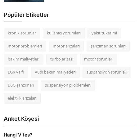
Popüler Etiketler
kronik sorunlar
kullanıcı yorumları
yakıt tüketimi
motor problemleri
motor arızaları
şanzıman sorunları
bakım maliyetleri
turbo arızası
motor sorunları
EGR valfi
Audi bakım maliyetleri
süspansiyon sorunları
DSG şanzıman
süspansiyon problemleri
elektrik arızaları
Anket Köşesi
Hangi Vites?