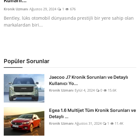
Kullanı...
İkinci El & Alım-Satım
Kronik Uzmanı
Ağustos 29, 2024
1
676
Bentley, lüks otomobil dünyasında prestijli bir yere sahip olan
Bakım & Arıza Çözümleri
markalardan biri...
Elektrikli & Hibrit
Kiralama & Filo
Popüler Sorunlar
Sürüş & Güvenlik
Jaecoo J7 Kronik Sorunları ve Detaylı
Lastik & Jant
Kullanıcı Yo...
Kronik Uzmanı
Eylül 4, 2024
0
15.6K
Yağlar & Sıvılar
LPG & Yakıt
Egea 1.6 Multijet Tüm Kronik Sorunları ve
Detaylı ...
Elektrik & Akü
Kronik Uzmanı
Ağustos 31, 2024
1
11.4K
Klima & Konfor