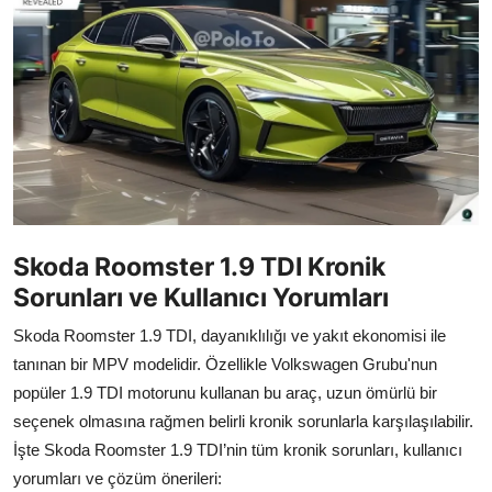
İkinci El & Alım-Satım
Bakım & Arıza Çözümleri
Elektrikli & Hibrit
Kiralama & Filo
Sürüş & Güvenlik
Skoda Roomster 1.9 TDI Kronik
Lastik & Jant
Sorunları ve Kullanıcı Yorumları
Yağlar & Sıvılar
Skoda Roomster 1.9 TDI, dayanıklılığı ve yakıt ekonomisi ile
tanınan bir MPV modelidir. Özellikle Volkswagen Grubu'nun
LPG & Yakıt
popüler 1.9 TDI motorunu kullanan bu araç, uzun ömürlü bir
Elektrik & Akü
seçenek olmasına rağmen belirli kronik sorunlarla karşılaşılabilir.
İşte Skoda Roomster 1.9 TDI’nin tüm kronik sorunları, kullanıcı
Klima & Konfor
yorumları ve çözüm önerileri: