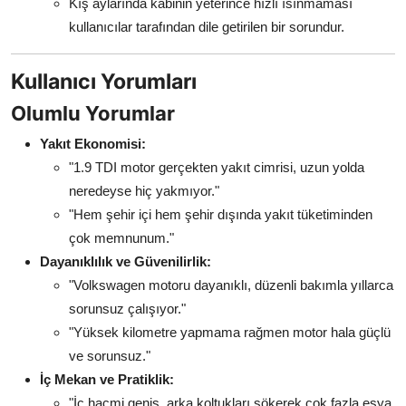
Kış aylarında kabinin yeterince hızlı ısınmaması
kullanıcılar tarafından dile getirilen bir sorundur.
Kullanıcı Yorumları
Olumlu Yorumlar
Yakıt Ekonomisi:
"1.9 TDI motor gerçekten yakıt cimrisi, uzun yolda
neredeyse hiç yakmıyor."
"Hem şehir içi hem şehir dışında yakıt tüketiminden
çok memnunum."
Dayanıklılık ve Güvenilirlik:
"Volkswagen motoru dayanıklı, düzenli bakımla yıllarca
sorunsuz çalışıyor."
"Yüksek kilometre yapmama rağmen motor hala güçlü
ve sorunsuz."
İç Mekan ve Pratiklik:
"İç hacmi geniş, arka koltukları sökerek çok fazla eşya