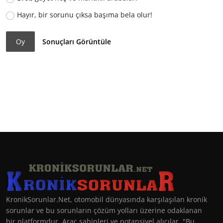
Hayır, bir sorunu çıksa başıma bela olur!
Oy
Sonuçları Görüntüle
KronikSorunlar.Net, otomobil dünyasında karşılaşılan kronik
sorunlar ve bu sorunların çözüm yolları üzerine odaklanan
bir platformdur. Araç sahipleri ve potansiyel alıcılar, "Bu