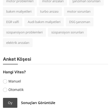
motor problemleri
motor arızaları
şanzıman sorunları
bakım maliyetleri
turbo arızası
motor sorunları
EGR valfi
Audi bakım maliyetleri
DSG şanzıman
süspansiyon problemleri
süspansiyon sorunları
elektrik arızaları
Anket Köşesi
Hangi Vites?
Manuel
Otomatik
Oy
Sonuçları Görüntüle