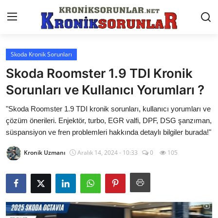
Skoda Kronik Sorunları
Anasayfa
Skoda Roomster 1.9 TDI Kronik
Markalar
Sorunları ve Kullanıcı Yorumları ?
İletişim
"Skoda Roomster 1.9 TDI kronik sorunları, kullanıcı yorumları ve
çözüm önerileri. Enjektör, turbo, EGR valfi, DPF, DSG şanzıman,
Trafik & Cezalar
süspansiyon ve fren problemleri hakkında detaylı bilgiler burada!"
Sigorta & Kasko
Kronik Uzmanı
Aralık 14, 2024 - 10:33
0
105
Vergi & ÖTV & MTV
Muayene & Ruhsat
Sorgulamalar