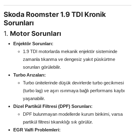
Aydınlatma & Görüş
Skoda Roomster 1.9 TDI Kronik
Şanzıman & Aktarma
Sorunları
1.
Motor Sorunları
Dizel Sistemler
Enjektör Sorunları:
Multimedya & Elektronik
1.9 TDI motorlarda mekanik enjektör sisteminde
zamanla tıkanma ve dengesiz yakıt püskürtme
sorunları görülebilir.
Turbo Arızaları:
Turbo ünitelerinde düşük devirlerde turbo gecikmesi
(turbo lag) ve aşırı ısınmaya bağlı performans kaybı
yaşanabilir.
Dizel Partikül Filtresi (DPF) Sorunları:
DPF bulunmayan modellerde kurum birikimi, varsa
partikül filtresi tıkanıklığı sık görülür.
EGR Valfi Problemleri: