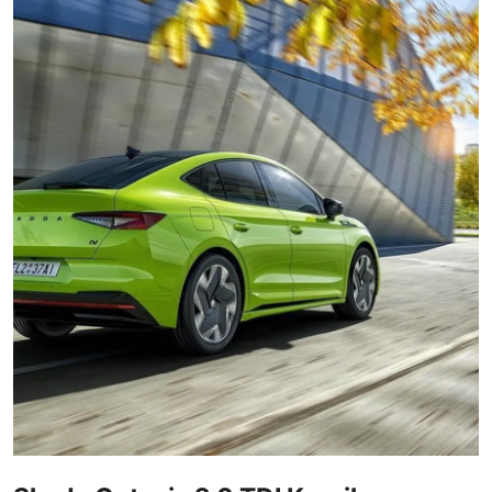
İkinci El & Alım-Satım
Bakım & Arıza Çözümleri
Elektrikli & Hibrit
Kiralama & Filo
Sürüş & Güvenlik
Lastik & Jant
Yağlar & Sıvılar
LPG & Yakıt
Elektrik & Akü
Klima & Konfor