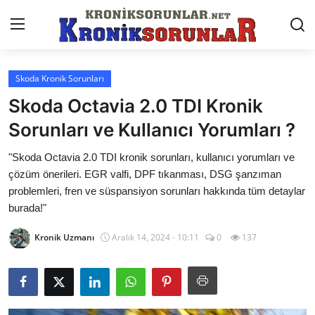
Skoda Kronik Sorunları
Anasayfa
Skoda Octavia 2.0 TDI Kronik
Markalar
Sorunları ve Kullanıcı Yorumları ?
İletişim
"Skoda Octavia 2.0 TDI kronik sorunları, kullanıcı yorumları ve
çözüm önerileri. EGR valfi, DPF tıkanması, DSG şanzıman
Trafik & Cezalar
problemleri, fren ve süspansiyon sorunları hakkında tüm detaylar
burada!"
Sigorta & Kasko
Kronik Uzmanı
Aralık 14, 2024 - 10:11
0
137
Vergi & ÖTV & MTV
Muayene & Ruhsat
Sorgulamalar