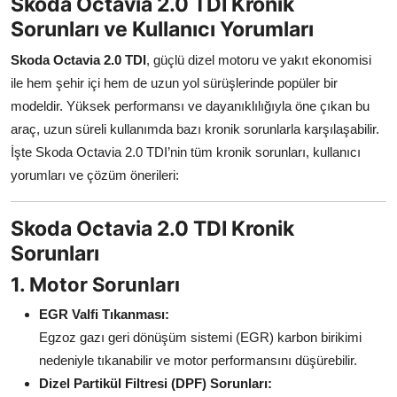
Skoda Octavia 2.0 TDI Kronik
Aydınlatma & Görüş
Sorunları ve Kullanıcı Yorumları
Şanzıman & Aktarma
Skoda Octavia 2.0 TDI
, güçlü dizel motoru ve yakıt ekonomisi
ile hem şehir içi hem de uzun yol sürüşlerinde popüler bir
Dizel Sistemler
modeldir. Yüksek performansı ve dayanıklılığıyla öne çıkan bu
araç, uzun süreli kullanımda bazı kronik sorunlarla karşılaşabilir.
Multimedya & Elektronik
İşte Skoda Octavia 2.0 TDI’nin tüm kronik sorunları, kullanıcı
yorumları ve çözüm önerileri:
Skoda Octavia 2.0 TDI Kronik
Sorunları
1. Motor Sorunları
EGR Valfi Tıkanması:
Egzoz gazı geri dönüşüm sistemi (EGR) karbon birikimi
nedeniyle tıkanabilir ve motor performansını düşürebilir.
Dizel Partikül Filtresi (DPF) Sorunları: