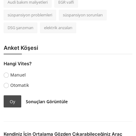
Audi bakım maliyetleri
EGR valfi
süspansiyon problemleri
süspansiyon sorunları
DSG şanzıman
elektrik arızaları
Anket Köşesi
Hangi Vites?
Manuel
Otomatik
Oy
Sonuçları Görüntüle
Kendiniz İçin Ortalama Gözden Çıkarabileceğiniz Araç