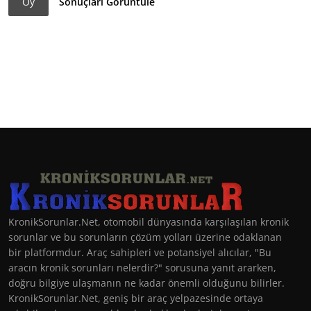
Oy
Sonuçları Görüntüle
KronikSorunlar.Net, otomobil dünyasında karşılaşılan kronik
sorunlar ve bu sorunların çözüm yolları üzerine odaklanan
bir platformdur. Araç sahipleri ve potansiyel alıcılar, "Bu
aracın kronik sorunları nelerdir?" sorusuna yanıt ararken,
doğru bilgiye ulaşmanın ne kadar önemli olduğunu bilirler.
KronikSorunlar.Net, geniş bir araç yelpazesinde ortaya