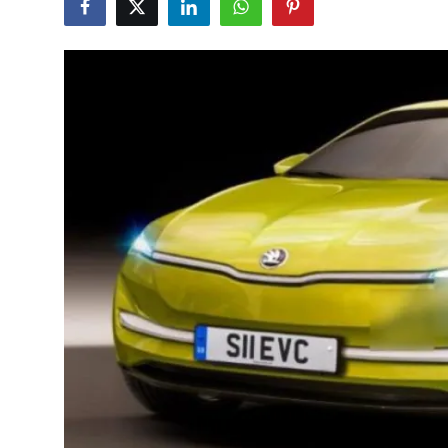
İkinci El & Alım-Satım
Bakım & Arıza Çözümleri
Elektrikli & Hibrit
Kiralama & Filo
Sürüş & Güvenlik
Lastik & Jant
Yağlar & Sıvılar
LPG & Yakıt
Elektrik & Akü
Klima & Konfor