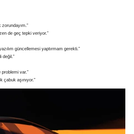
ek zorundayım."
en de geç tepki veriyor."
 yazılım güncellemesi yaptırmam gerekti."
 değil."
 problemi var."
ok çabuk aşınıyor."