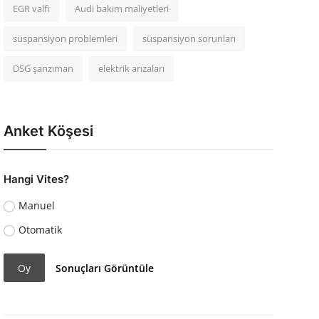
EGR valfi
Audi bakım maliyetleri
süspansiyon problemleri
süspansiyon sorunları
DSG şanzıman
elektrik arızaları
Anket Köşesi
Hangi Vites?
Manuel
Otomatik
Oy
Sonuçları Görüntüle