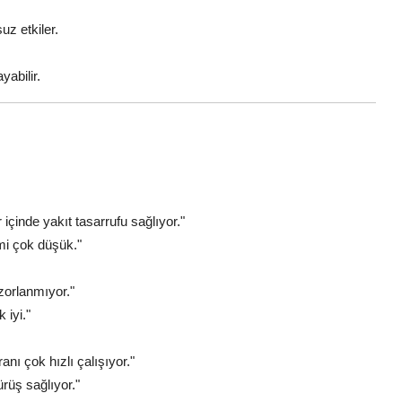
z etkiler.
yabilir.
 içinde yakıt tasarrufu sağlıyor."
mi çok düşük."
zorlanmıyor."
 iyi."
nı çok hızlı çalışıyor."
rüş sağlıyor."