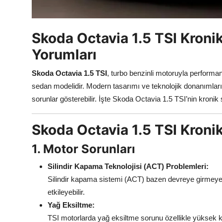
Aydınlatma & Görüş
Şanzıman & Aktarma
Skoda Octavia 1.5 TSI Kronik
Yorumları
Dizel Sistemler
Skoda Octavia 1.5 TSI
, turbo benzinli motoruyla performa
Multimedya & Elektronik
sedan modelidir. Modern tasarımı ve teknolojik donanımları
sorunlar gösterebilir. İşte Skoda Octavia 1.5 TSI’nin kronik 
Skoda Octavia 1.5 TSI Kronik
1. Motor Sorunları
Silindir Kapama Teknolojisi (ACT) Problemleri:
Silindir kapama sistemi (ACT) bazen devreye girmeyebil
etkileyebilir.
Yağ Eksiltme:
TSI motorlarda yağ eksiltme sorunu özellikle yüksek ki