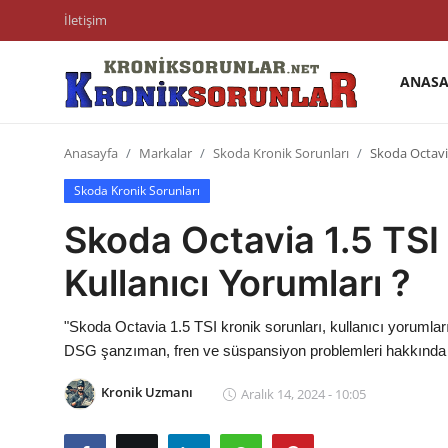
İletişim
ANASA
Anasayfa
Anasayfa
Markalar
Skoda Kronik Sorunları
Skoda Octavia
Markalar
Skoda Kronik Sorunları
İletişim
Skoda Octavia 1.5 TSI 
Trafik & Cezalar
Kullanıcı Yorumları ?
Sigorta & Kasko
"Skoda Octavia 1.5 TSI kronik sorunları, kullanıcı yorumlar
Vergi & ÖTV & MTV
DSG şanzıman, fren ve süspansiyon problemleri hakkında 
Muayene & Ruhsat
Kronik Uzmanı
Aralık 14, 2024 - 10:05
Sorgulamalar