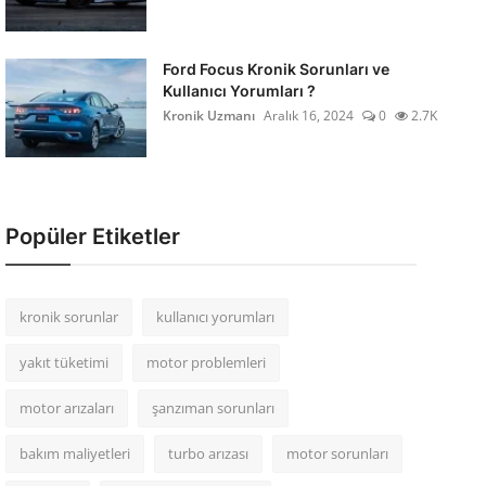
Ford Focus Kronik Sorunları ve
Kullanıcı Yorumları ?
Kronik Uzmanı
Aralık 16, 2024
0
2.7K
Popüler Etiketler
kronik sorunlar
kullanıcı yorumları
yakıt tüketimi
motor problemleri
motor arızaları
şanzıman sorunları
bakım maliyetleri
turbo arızası
motor sorunları