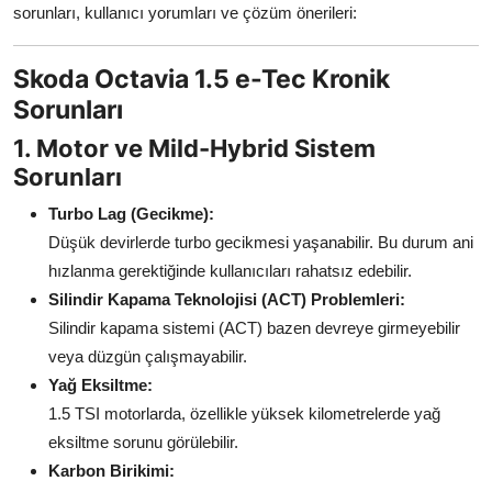
sorunları, kullanıcı yorumları ve çözüm önerileri:
Aydınlatma & Görüş
Şanzıman & Aktarma
Skoda Octavia 1.5 e-Tec Kronik
Sorunları
Dizel Sistemler
1. Motor ve Mild-Hybrid Sistem
Multimedya & Elektronik
Sorunları
Turbo Lag (Gecikme):
Düşük devirlerde turbo gecikmesi yaşanabilir. Bu durum ani
hızlanma gerektiğinde kullanıcıları rahatsız edebilir.
Silindir Kapama Teknolojisi (ACT) Problemleri:
Silindir kapama sistemi (ACT) bazen devreye girmeyebilir
veya düzgün çalışmayabilir.
Yağ Eksiltme:
1.5 TSI motorlarda, özellikle yüksek kilometrelerde yağ
eksiltme sorunu görülebilir.
Karbon Birikimi: