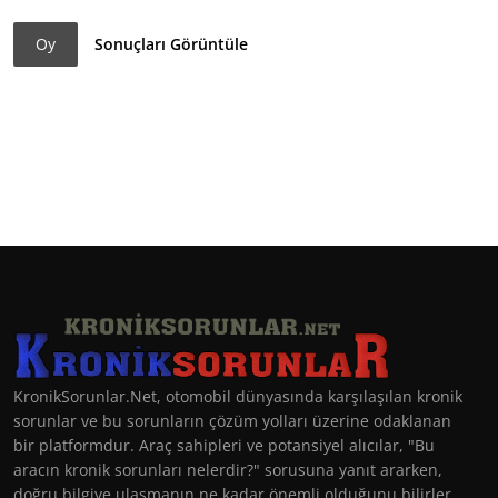
Oy
Sonuçları Görüntüle
KronikSorunlar.Net, otomobil dünyasında karşılaşılan kronik
sorunlar ve bu sorunların çözüm yolları üzerine odaklanan
bir platformdur. Araç sahipleri ve potansiyel alıcılar, "Bu
aracın kronik sorunları nelerdir?" sorusuna yanıt ararken,
doğru bilgiye ulaşmanın ne kadar önemli olduğunu bilirler.