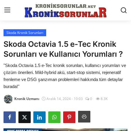
Skoda Kronik Sorunları
Anasayfa
Skoda Octavia 1.5 e-Tec Kronik
Markalar
Sorunları ve Kullanıcı Yorumları ?
İletişim
"Skoda Octavia 1.5 e-Tec kronik sorunları, kullanıcı yorumları ve
çözüm önerileri. Mild-hybrid akü, start-stop sistemi, rejeneratif
Trafik & Cezalar
frenleme ve DSG şanzıman problemleri hakkında tüm detaylar
burada!"
Sigorta & Kasko
Kronik Uzmanı
Aralık 14, 2024 - 10:03
0
8.3K
Vergi & ÖTV & MTV
Muayene & Ruhsat
Sorgulamalar