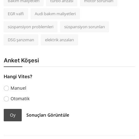
bakım maliyetleri
turbo arızası
motor sorunları
EGR valfi
Audi bakım maliyetleri
süspansiyon problemleri
süspansiyon sorunları
DSG şanzıman
elektrik arızaları
Anket Köşesi
Hangi Vites?
Manuel
Otomatik
Oy
Sonuçları Görüntüle