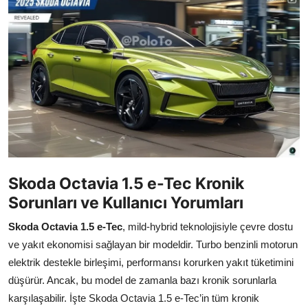
İkinci El & Alım-Satım
Bakım & Arıza Çözümleri
Elektrikli & Hibrit
Kiralama & Filo
Sürüş & Güvenlik
Lastik & Jant
Skoda Octavia 1.5 e-Tec Kronik
Sorunları ve Kullanıcı Yorumları
Yağlar & Sıvılar
Skoda Octavia 1.5 e-Tec
, mild-hybrid teknolojisiyle çevre dostu
LPG & Yakıt
ve yakıt ekonomisi sağlayan bir modeldir. Turbo benzinli motorun
Elektrik & Akü
elektrik destekle birleşimi, performansı korurken yakıt tüketimini
düşürür. Ancak, bu model de zamanla bazı kronik sorunlarla
Klima & Konfor
karşılaşabilir. İşte Skoda Octavia 1.5 e-Tec’in tüm kronik