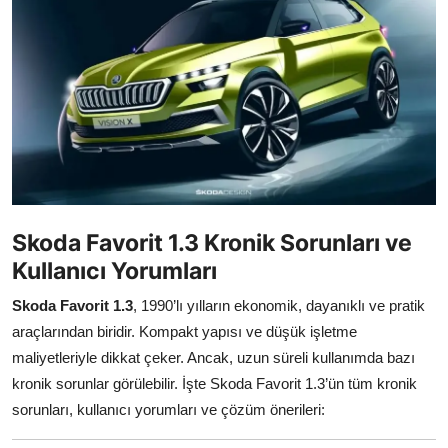
İkinci El & Alım-Satım
Bakım & Arıza Çözümleri
Elektrikli & Hibrit
Kiralama & Filo
Sürüş & Güvenlik
Skoda Favorit 1.3 Kronik Sorunları ve
Lastik & Jant
Kullanıcı Yorumları
Yağlar & Sıvılar
Skoda Favorit 1.3
, 1990’lı yılların ekonomik, dayanıklı ve pratik
araçlarından biridir. Kompakt yapısı ve düşük işletme
LPG & Yakıt
maliyetleriyle dikkat çeker. Ancak, uzun süreli kullanımda bazı
Elektrik & Akü
kronik sorunlar görülebilir. İşte Skoda Favorit 1.3’ün tüm kronik
sorunları, kullanıcı yorumları ve çözüm önerileri:
Klima & Konfor