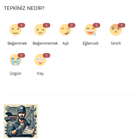
TEPKINIZ NEDIR?
0
0
0
0
0
Beğenmek
Beğenmemek
Aşk
Eğlenceli
Sinirli
0
0
Üzgün
Vay