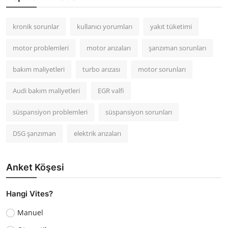
kronik sorunlar
kullanıcı yorumları
yakıt tüketimi
motor problemleri
motor arızaları
şanzıman sorunları
bakım maliyetleri
turbo arızası
motor sorunları
Audi bakım maliyetleri
EGR valfi
süspansiyon problemleri
süspansiyon sorunları
DSG şanzıman
elektrik arızaları
Anket Köşesi
Hangi Vites?
Manuel