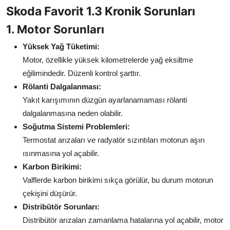
Skoda Favorit 1.3 Kronik Sorunları
Aydınlatma & Görüş
1. Motor Sorunları
Şanzıman & Aktarma
Yüksek Yağ Tüketimi:
Dizel Sistemler
Motor, özellikle yüksek kilometrelerde yağ eksiltme
eğilimindedir. Düzenli kontrol şarttır.
Multimedya & Elektronik
Rölanti Dalgalanması:
Yakıt karışımının düzgün ayarlanamaması rölanti
dalgalanmasına neden olabilir.
Soğutma Sistemi Problemleri:
Termostat arızaları ve radyatör sızıntıları motorun aşırı
ısınmasına yol açabilir.
Karbon Birikimi:
Valflerde karbon birikimi sıkça görülür, bu durum motorun
çekişini düşürür.
Distribütör Sorunları:
Distribütör arızaları zamanlama hatalarına yol açabilir, motor