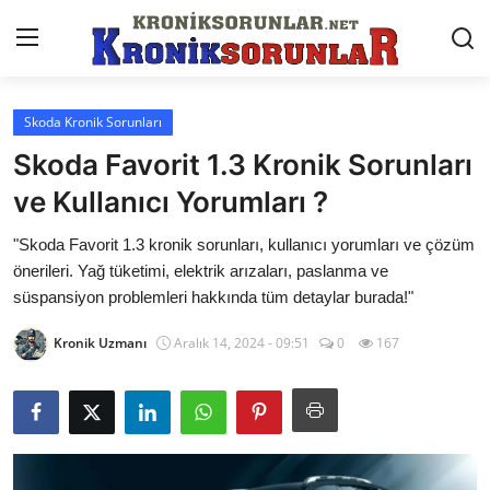
Skoda Kronik Sorunları
Anasayfa
Skoda Favorit 1.3 Kronik Sorunları
Markalar
ve Kullanıcı Yorumları ?
İletişim
"Skoda Favorit 1.3 kronik sorunları, kullanıcı yorumları ve çözüm
önerileri. Yağ tüketimi, elektrik arızaları, paslanma ve
Trafik & Cezalar
süspansiyon problemleri hakkında tüm detaylar burada!"
Sigorta & Kasko
Kronik Uzmanı
Aralık 14, 2024 - 09:51
0
167
Vergi & ÖTV & MTV
Muayene & Ruhsat
Sorgulamalar