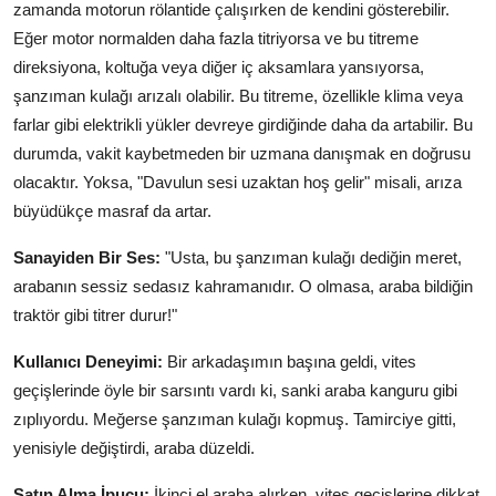
zamanda motorun rölantide çalışırken de kendini gösterebilir.
Eğer motor normalden daha fazla titriyorsa ve bu titreme
direksiyona, koltuğa veya diğer iç aksamlara yansıyorsa,
şanzıman kulağı arızalı olabilir. Bu titreme, özellikle klima veya
farlar gibi elektrikli yükler devreye girdiğinde daha da artabilir. Bu
durumda, vakit kaybetmeden bir uzmana danışmak en doğrusu
olacaktır. Yoksa, "Davulun sesi uzaktan hoş gelir" misali, arıza
büyüdükçe masraf da artar.
Sanayiden Bir Ses:
"Usta, bu şanzıman kulağı dediğin meret,
arabanın sessiz sedasız kahramanıdır. O olmasa, araba bildiğin
traktör gibi titrer durur!"
Kullanıcı Deneyimi:
Bir arkadaşımın başına geldi, vites
geçişlerinde öyle bir sarsıntı vardı ki, sanki araba kanguru gibi
zıplıyordu. Meğerse şanzıman kulağı kopmuş. Tamirciye gitti,
yenisiyle değiştirdi, araba düzeldi.
Satın Alma İpucu:
İkinci el araba alırken, vites geçişlerine dikkat