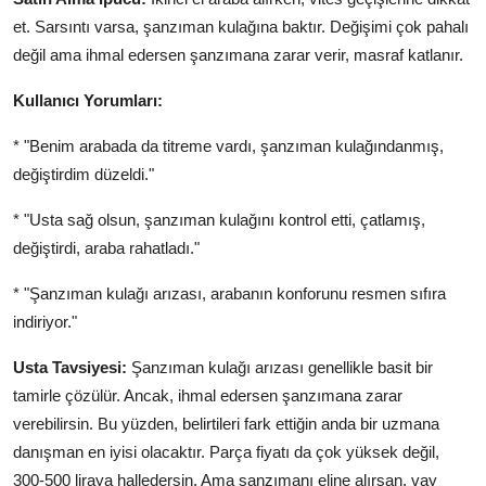
et. Sarsıntı varsa, şanzıman kulağına baktır. Değişimi çok pahalı
değil ama ihmal edersen şanzımana zarar verir, masraf katlanır.
Kullanıcı Yorumları:
* "Benim arabada da titreme vardı, şanzıman kulağındanmış,
değiştirdim düzeldi."
* "Usta sağ olsun, şanzıman kulağını kontrol etti, çatlamış,
değiştirdi, araba rahatladı."
* "Şanzıman kulağı arızası, arabanın konforunu resmen sıfıra
indiriyor."
Usta Tavsiyesi:
Şanzıman kulağı arızası genellikle basit bir
tamirle çözülür. Ancak, ihmal edersen şanzımana zarar
verebilirsin. Bu yüzden, belirtileri fark ettiğin anda bir uzmana
danışman en iyisi olacaktır. Parça fiyatı da çok yüksek değil,
300-500 liraya halledersin. Ama şanzımanı eline alırsan, vay