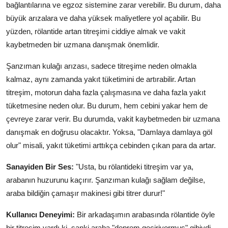
bağlantılarına ve egzoz sistemine zarar verebilir. Bu durum, daha
büyük arızalara ve daha yüksek maliyetlere yol açabilir. Bu
yüzden, rölantide artan titreşimi ciddiye almak ve vakit
kaybetmeden bir uzmana danışmak önemlidir.
Şanzıman kulağı arızası, sadece titreşime neden olmakla
kalmaz, aynı zamanda yakıt tüketimini de artırabilir. Artan
titreşim, motorun daha fazla çalışmasına ve daha fazla yakıt
tüketmesine neden olur. Bu durum, hem cebini yakar hem de
çevreye zarar verir. Bu durumda, vakit kaybetmeden bir uzmana
danışmak en doğrusu olacaktır. Yoksa, "Damlaya damlaya göl
olur" misali, yakıt tüketimi arttıkça cebinden çıkan para da artar.
Sanayiden Bir Ses:
"Usta, bu rölantideki titreşim var ya,
arabanın huzurunu kaçırır. Şanzıman kulağı sağlam değilse,
araba bildiğin çamaşır makinesi gibi titrer durur!"
Kullanıcı Deneyimi:
Bir arkadaşımın arabasında rölantide öyle
bir titreşim vardı ki, sanki araba "deprem geçiriyormuş" gibiydi.