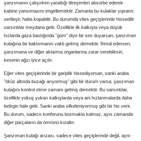
şanzımanın çalışırken yarattığı titreşimleri absorbe ederek
Aydınlatma & Görüş
kabine yansımasını engellemektir. Zamanla bu kulaklar yıpranır,
sertleşir, hatta kopabilir. Bu durumda vites geçişlerinde hissedilir
Şanzıman & Aktarma
sarsıntılar meydana gelir. Özellikle ilk kalkışta veya düşük
Dizel Sistemler
hızlarda gaza bastığında "güm" diye bir ses duyarsan, şanzıman
kulağına bir baktırmanın vakti gelmiş demektir. İhmal edersen,
Multimedya & Elektronik
şanzımana ve diğer aktarma organlarına zarar verebilirsin,
kesenin ağzı iyice açılır.
Eğer vites geçişlerinde bir gariplik hissediyorsan, sanki araba
"öküz altında buzağı arıyormuş" gibi bir durum varsa, şanzıman
kulağını kontrol etme zamanı gelmiş demektir. Bu sarsıntılar,
özellikle yokuş yukarı kalkışlarda veya ani hızlanmalarda daha
belirgin hale gelir. Sanki araba silkeleniyormuş gibi bir his verir.
Bu durum, sadece konforunu bozmakla kalmaz, aynı zamanda
diğer parçaların da ömrünü kısaltır.
Şanzıman kulağı arızası, sadece vites geçişlerinde değil, aynı