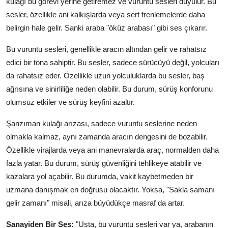
kulağı bu görevi yerine getiremez ve vuruntu sesleri duyulur. Bu
sesler, özellikle ani kalkışlarda veya sert frenlemelerde daha
belirgin hale gelir. Sanki araba "öküz arabası" gibi ses çıkarır.
Bu vuruntu sesleri, genellikle aracın altından gelir ve rahatsız
edici bir tona sahiptir. Bu sesler, sadece sürücüyü değil, yolcuları
da rahatsız eder. Özellikle uzun yolculuklarda bu sesler, baş
ağrısına ve sinirliliğe neden olabilir. Bu durum, sürüş konforunu
olumsuz etkiler ve sürüş keyfini azaltır.
Şanzıman kulağı arızası, sadece vuruntu seslerine neden
olmakla kalmaz, aynı zamanda aracın dengesini de bozabilir.
Özellikle virajlarda veya ani manevralarda araç, normalden daha
fazla yatar. Bu durum, sürüş güvenliğini tehlikeye atabilir ve
kazalara yol açabilir. Bu durumda, vakit kaybetmeden bir
uzmana danışmak en doğrusu olacaktır. Yoksa, "Sakla samanı
gelir zamanı" misali, arıza büyüdükçe masraf da artar.
Sanayiden Bir Ses:
"Usta, bu vuruntu sesleri var ya, arabanın