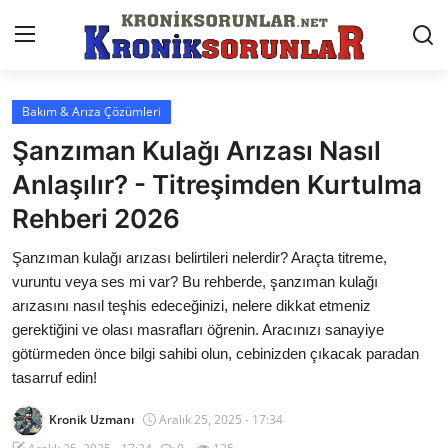
Bakım & Arıza Çözümleri
Anasayfa
Şanzıman Kulağı Arızası Nasıl
Markalar
Anlaşılır? - Titreşimden Kurtulma
Rehberi 2026
İletişim
Şanzıman kulağı arızası belirtileri nelerdir? Araçta titreme,
Trafik & Cezalar
vuruntu veya ses mi var? Bu rehberde, şanzıman kulağı
Sigorta & Kasko
arızasını nasıl teşhis edeceğinizi, nelere dikkat etmeniz
gerektiğini ve olası masrafları öğrenin. Aracınızı sanayiye
Vergi & ÖTV & MTV
götürmeden önce bilgi sahibi olun, cebinizden çıkacak paradan
tasarruf edin!
Muayene & Ruhsat
Kronik Uzmanı
Aralık 25, 2025 - 17:34
Sorgulamalar