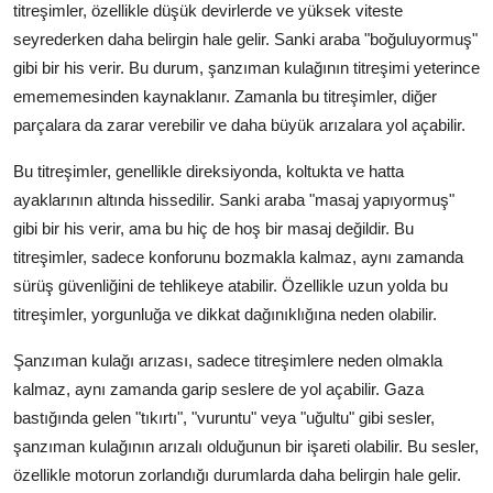
titreşimler, özellikle düşük devirlerde ve yüksek viteste
seyrederken daha belirgin hale gelir. Sanki araba "boğuluyormuş"
gibi bir his verir. Bu durum, şanzıman kulağının titreşimi yeterince
emememesinden kaynaklanır. Zamanla bu titreşimler, diğer
parçalara da zarar verebilir ve daha büyük arızalara yol açabilir.
Bu titreşimler, genellikle direksiyonda, koltukta ve hatta
ayaklarının altında hissedilir. Sanki araba "masaj yapıyormuş"
gibi bir his verir, ama bu hiç de hoş bir masaj değildir. Bu
titreşimler, sadece konforunu bozmakla kalmaz, aynı zamanda
sürüş güvenliğini de tehlikeye atabilir. Özellikle uzun yolda bu
titreşimler, yorgunluğa ve dikkat dağınıklığına neden olabilir.
Şanzıman kulağı arızası, sadece titreşimlere neden olmakla
kalmaz, aynı zamanda garip seslere de yol açabilir. Gaza
bastığında gelen "tıkırtı", "vuruntu" veya "uğultu" gibi sesler,
şanzıman kulağının arızalı olduğunun bir işareti olabilir. Bu sesler,
özellikle motorun zorlandığı durumlarda daha belirgin hale gelir.