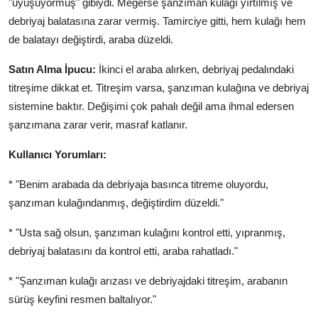
"uyuşuyormuş" gibiydi. Meğerse şanzıman kulağı yırtılmış ve
debriyaj balatasına zarar vermiş. Tamirciye gitti, hem kulağı hem
de balatayı değiştirdi, araba düzeldi.
Satın Alma İpucu:
İkinci el araba alırken, debriyaj pedalındaki
titreşime dikkat et. Titreşim varsa, şanzıman kulağına ve debriyaj
sistemine baktır. Değişimi çok pahalı değil ama ihmal edersen
şanzımana zarar verir, masraf katlanır.
Kullanıcı Yorumları:
* "Benim arabada da debriyaja basınca titreme oluyordu,
şanzıman kulağındanmış, değiştirdim düzeldi."
* "Usta sağ olsun, şanzıman kulağını kontrol etti, yıpranmış,
debriyaj balatasını da kontrol etti, araba rahatladı."
* "Şanzıman kulağı arızası ve debriyajdaki titreşim, arabanın
sürüş keyfini resmen baltalıyor."