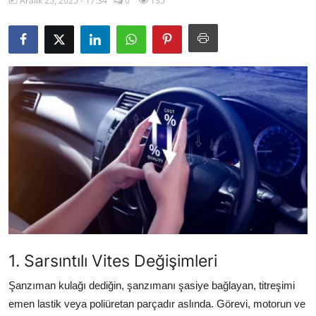
Aralık 25, 2025 - 17:34
0
135
İkinci El & Alım-Satım
Bakım & Arıza Çözümleri
Elektrikli & Hibrit
Kiralama & Filo
Sürüş & Güvenlik
Lastik & Jant
Yağlar & Sıvılar
LPG & Yakıt
1. Sarsıntılı Vites Değişimleri
Elektrik & Akü
Şanzıman kulağı dediğin, şanzımanı şasiye bağlayan, titreşimi
Klima & Konfor
emen lastik veya poliüretan parçadır aslında. Görevi, motorun ve