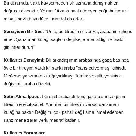
Bu durumda, vakit kaybetmeden bir uzmana danışmak en
doğrusu olacaktır. Yoksa, "Aza kanaat etmeyen çoğu bulamaz"
misali, arıza büyüdükçe masraf da artar.
Sanayiden Bir Ses:
"Usta, bu titreşimler var ya, arabanın ruhunu
emer. Şanzıman kulağı sağlam değilse, araba bildiğin vibratör
gibi titrer durur!"
Kullanıcı Deneyimi:
Bir arkadaşımın arabasında gaza basınca
öyle bir titreşim vardı ki, sanki araba "dans ediyormuş" gibiydi.
Meğerse şanzıman kulağı yırtılmış. Tamirciye gitti, yenisiyle
değiştirdi, araba düzeldi.
Satın Alma İpucu:
İkinci el araba alırken, gaza basınca gelen
titreşimlere dikkat et. Anormal bir titreşim varsa, şanzıman
kulağına baktır. Değişimi çok pahalı değil ama ihmal edersen
şanzımana zarar verir, masraf katlanır.
Kullanıcı Yorumları: