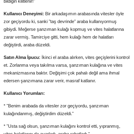
bildiğin kilitlenir!"
Kullanıcı Deneyimi:
Bir arkadaşımın arabasında vitesler öyle
zor geçiyordu ki, sanki "taş devrinde" araba kullanıyormuş
gibiydi. Meğerse şanzıman kulağı kopmuş ve vites halatlarına
zarar vermiş. Tamirciye gitti, hem kulağı hem de halatları
değiştirdi, araba düzeldi.
Satın Alma İpucu:
İkinci el araba alırken, vites geçişlerini kontrol
et. Zorlanma veya takılma varsa, şanzıman kulağına ve vites
mekanizmasına baktır. Değişimi çok pahalı değil ama ihmal
edersen şanzımana zarar verir, masraf katlanır.
Kullanıcı Yorumları:
* "Benim arabada da vitesler zor geçiyordu, şanzıman
kulağındanmış, değiştirdim düzeldi."
* "Usta sağ olsun, şanzıman kulağını kontrol etti, yıpranmış,
vites halatlarını da ayarladı, araba rahatladı."