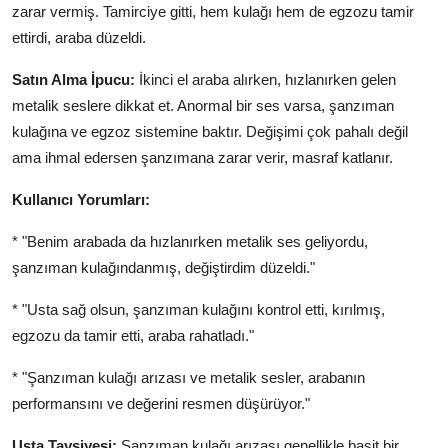
zarar vermiş. Tamirciye gitti, hem kulağı hem de egzozu tamir
ettirdi, araba düzeldi.
Satın Alma İpucu:
İkinci el araba alırken, hızlanırken gelen
metalik seslere dikkat et. Anormal bir ses varsa, şanzıman
kulağına ve egzoz sistemine baktır. Değişimi çok pahalı değil
ama ihmal edersen şanzımana zarar verir, masraf katlanır.
Kullanıcı Yorumları:
* "Benim arabada da hızlanırken metalik ses geliyordu,
şanzıman kulağındanmış, değiştirdim düzeldi."
* "Usta sağ olsun, şanzıman kulağını kontrol etti, kırılmış,
egzozu da tamir etti, araba rahatladı."
* "Şanzıman kulağı arızası ve metalik sesler, arabanın
performansını ve değerini resmen düşürüyor."
Usta Tavsiyesi:
Şanzıman kulağı arızası genellikle basit bir