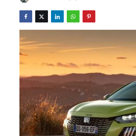
İkinci El & Alım-Satım
Bakım & Arıza Çözümleri
Elektrikli & Hibrit
Kiralama & Filo
Sürüş & Güvenlik
Lastik & Jant
Yağlar & Sıvılar
LPG & Yakıt
Elektrik & Akü
Klima & Konfor