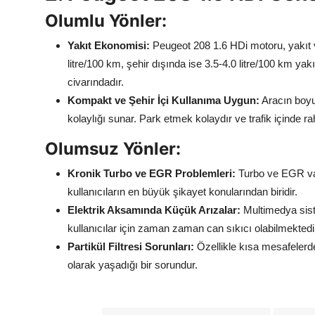
Olumlu Yönler:
Yakıt Ekonomisi:
Peugeot 208 1.6 HDi motoru, yakıt ve
litre/100 km, şehir dışında ise 3.5-4.0 litre/100 km yak
civarındadır.
Kompakt ve Şehir İçi Kullanıma Uygun:
Aracın boyut
kolaylığı sunar. Park etmek kolaydır ve trafik içinde rah
Olumsuz Yönler:
Kronik Turbo ve EGR Problemleri:
Turbo ve EGR valf
kullanıcıların en büyük şikayet konularından biridir.
Elektrik Aksamında Küçük Arızalar:
Multimedya sist
kullanıcılar için zaman zaman can sıkıcı olabilmektedi
Partikül Filtresi Sorunları:
Özellikle kısa mesafelerde
olarak yaşadığı bir sorundur.