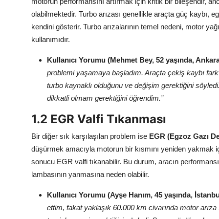
motorun performansını artırmak için kritik bir bileşendir
olabilmektedir. Turbo arızası genellikle araçta güç kaybı, 
kendini gösterir. Turbo arızalarının temel nedeni, motor yağ
kullanımıdır.
Kullanıcı Yorumu (Mehmet Bey, 52 yaşında, Ankara
problemi yaşamaya başladım. Araçta çekiş kaybı fark et
turbo kaynaklı olduğunu ve değişim gerektiğini söyled
dikkatli olmam gerektiğini öğrendim.”
1.2 EGR Valfi Tıkanması
Bir diğer sık karşılaşılan problem ise
EGR (Egzoz Gazı Dev
düşürmek amacıyla motorun bir kısmını yeniden yakmak için
sonucu EGR valfi tıkanabilir. Bu durum, aracın performan
lambasının yanmasına neden olabilir.
Kullanıcı Yorumu (Ayşe Hanım, 45 yaşında, İstanbu
ettim, fakat yaklaşık 60.000 km civarında motor arıza 