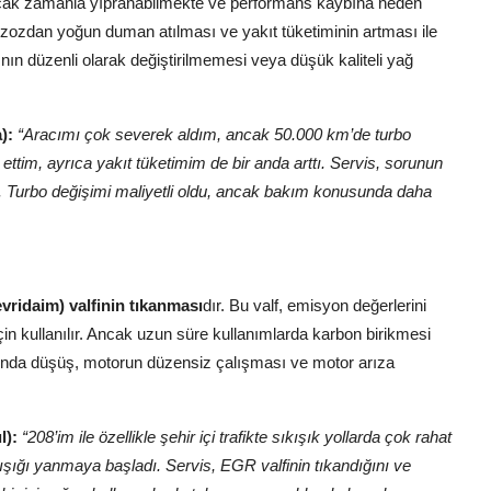
, ancak zamanla yıpranabilmekte ve performans kaybına neden
egzozdan yoğun duman atılması ve yakıt tüketiminin artması ile
ının düzenli olarak değiştirilmemesi veya düşük kaliteli yağ
):
“Aracımı çok severek aldım, ancak 50.000 km’de turbo
tim, ayrıca yakıt tüketimim de bir anda arttı. Servis, sorunun
i. Turbo değişimi maliyetli oldu, ancak bakım konusunda daha
ridaim) valfinin tıkanması
dır. Bu valf, emisyon değerlerini
 kullanılır. Ancak uzun süre kullanımlarda karbon birikmesi
sında düşüş, motorun düzensiz çalışması ve motor arıza
l):
“208’im ile özellikle şehir içi trafikte sıkışık yollarda çok rahat
ışığı yanmaya başladı. Servis, EGR valfinin tıkandığını ve