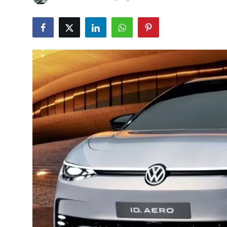
İkinci El & Alım-Satım
Bakım & Arıza Çözümleri
Elektrikli & Hibrit
Kiralama & Filo
Sürüş & Güvenlik
Lastik & Jant
Yağlar & Sıvılar
LPG & Yakıt
Elektrik & Akü
Klima & Konfor