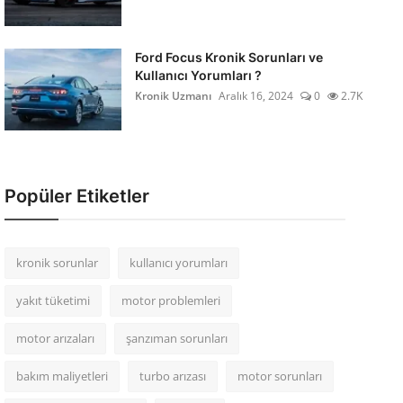
Ford Focus Kronik Sorunları ve
Kullanıcı Yorumları ?
Kronik Uzmanı
Aralık 16, 2024
0
2.7K
Popüler Etiketler
kronik sorunlar
kullanıcı yorumları
yakıt tüketimi
motor problemleri
motor arızaları
şanzıman sorunları
bakım maliyetleri
turbo arızası
motor sorunları