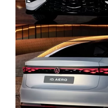
Aydınlatma & Görüş
Şanzıman & Aktarma
Dizel Sistemler
Multimedya & Elektronik