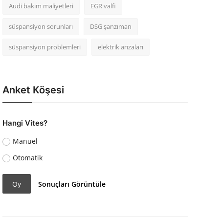
Audi bakım maliyetleri
EGR valfi
süspansiyon sorunları
DSG şanzıman
süspansiyon problemleri
elektrik arızaları
Anket Köşesi
Hangi Vites?
Manuel
Otomatik
Oy
Sonuçları Görüntüle