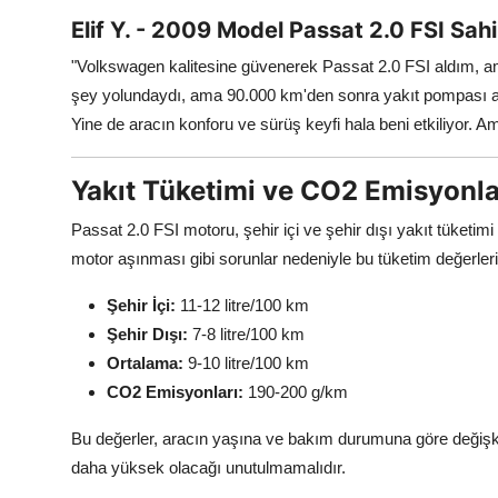
Elif Y. - 2009 Model Passat 2.0 FSI Sahi
"Volkswagen kalitesine güvenerek Passat 2.0 FSI aldım, am
şey yolundaydı, ama 90.000 km'den sonra yakıt pompası arı
Yine de aracın konforu ve sürüş keyfi hala beni etkiliyor. 
Yakıt Tüketimi ve CO2 Emisyonla
Passat 2.0 FSI motoru, şehir içi ve şehir dışı yakıt tüketim
motor aşınması gibi sorunlar nedeniyle bu tüketim değerleri 
Şehir İçi:
11-12 litre/100 km
Şehir Dışı:
7-8 litre/100 km
Ortalama:
9-10 litre/100 km
CO2 Emisyonları:
190-200 g/km
Bu değerler, aracın yaşına ve bakım durumuna göre değişkenl
daha yüksek olacağı unutulmamalıdır.