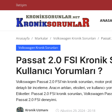
İletişim
ANASA
Anasayfa
Anasayfa
Markalar
Volkswagen Kronik Sorunları
Passat 
Markalar
Volkswagen Kronik Sorunları
İletişim
Passat 2.0 FSI Kronik 
Trafik & Cezalar
Kullanıcı Yorumları ?
Sigorta & Kasko
Volkswagen Passat 2.0 FSI'nin kronik sorunları, motor probl
Vergi & ÖTV & MTV
detaylı bir inceleme. Aracın artıları, eksileri, ve kullanıcı y
Etiketler: Passat 2.0 FSI kronik sorunları, Volkswagen Pass
Muayene & Ruhsat
Passat 2.0 FSI deneyimi.
Sorgulamalar
Kronik Uzmanı
Ağustos 29, 2024 - 20:18