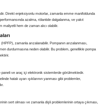
midir. Direkt enjeksiyonlu motorlar, zamanla emme manifoldunda
 performansında azalma, rölantide dalgalanma, ve yakıt
m maliyetli hem de zaman alıcı olabilir.
aları
ı (HPFP), zamanla arızalanabilir. Pompanın arızalanması,
en durdurmasına neden olabilir. Bu problem, genellikle pompa
tirir.
paneli ve araç içi elektronik sistemlerde görülmektedir.
inde hatalı uyarı ışıklarının yanması gibi problemler,
ır.
rinin sert olması ve zamanla dişli problemlerinin ortaya çıkması,