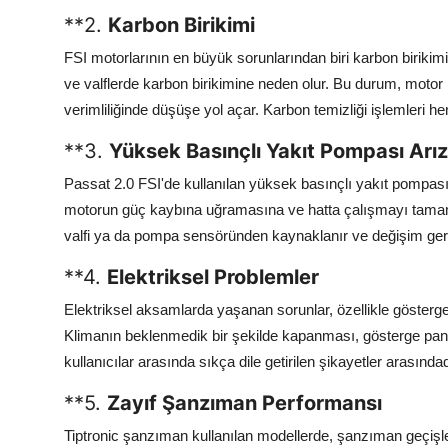
**2.
Karbon Birikimi
FSI motorlarının en büyük sorunlarından biri karbon biriki
ve valflerde karbon birikimine neden olur. Bu durum, motor
verimliliğinde düşüşe yol açar. Karbon temizliği işlemleri he
**3.
Yüksek Basınçlı Yakıt Pompası Arız
Passat 2.0 FSI'de kullanılan yüksek basınçlı yakıt pompas
motorun güç kaybına uğramasına ve hatta çalışmayı tamam
valfi ya da pompa sensöründen kaynaklanır ve değişim gerek
**4.
Elektriksel Problemler
Elektriksel aksamlarda yaşanan sorunlar, özellikle gösterge 
Klimanın beklenmedik bir şekilde kapanması, gösterge panel
kullanıcılar arasında sıkça dile getirilen şikayetler arasındad
**5.
Zayıf Şanzıman Performansı
Tiptronic şanzıman kullanılan modellerde, şanzıman geçişle