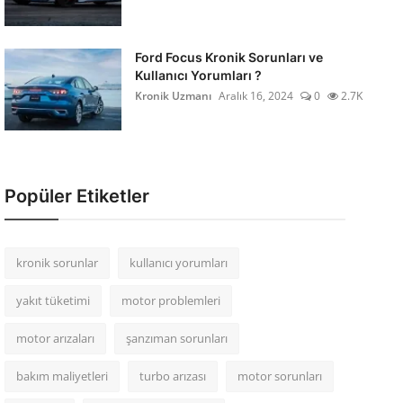
Ford Focus Kronik Sorunları ve
Kullanıcı Yorumları ?
Kronik Uzmanı
Aralık 16, 2024
0
2.7K
Popüler Etiketler
kronik sorunlar
kullanıcı yorumları
yakıt tüketimi
motor problemleri
motor arızaları
şanzıman sorunları
bakım maliyetleri
turbo arızası
motor sorunları