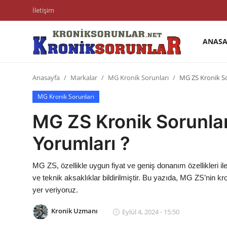
İletişim
ANASA
Anasayfa
Anasayfa
Markalar
MG Kronik Sorunları
MG ZS Kronik Sor
Markalar
MG Kronik Sorunları
İletişim
MG ZS Kronik Sorunları
Trafik & Cezalar
Yorumları ?
Sigorta & Kasko
MG ZS, özellikle uygun fiyat ve geniş donanım özellikleri il
Vergi & ÖTV & MTV
ve teknik aksaklıklar bildirilmiştir. Bu yazıda, MG ZS’nin kro
yer veriyoruz.
Muayene & Ruhsat
Kronik Uzmanı
Eylül 4, 2024 - 15:50
Sorgulamalar