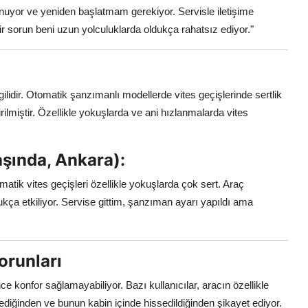
donuyor ve yeniden başlatmam gerekiyor. Servisle iletişime
ir sorun beni uzun yolculuklarda oldukça rahatsız ediyor."
ilidir. Otomatik şanzımanlı modellerde vites geçişlerinde sertlik
irilmiştir. Özellikle yokuşlarda ve ani hızlanmalarda vites
şında, Ankara):
k vites geçişleri özellikle yokuşlarda çok sert. Araç
ukça etkiliyor. Servise gittim, şanzıman ayarı yapıldı ama
orunları
e konfor sağlamayabiliyor. Bazı kullanıcılar, aracın özellikle
diğinden ve bunun kabin içinde hissedildiğinden şikayet ediyor.