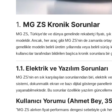
Aydınlatma & Görüş
Şanzıman & Aktarma
1.
MG ZS Kronik Sorunlar
Dizel Sistemler
MG ZS, Türkiye’de ve dünya genelinde rekabetçi fiyatı, şık
Multimedya & Elektronik
modeldir. Ancak, her araç gibi MG ZS’nin de zamanla ortaya
genellikle modelin belirli üretim yıllarında veya belirli sü
kullanıcılar tarafından bildirilen başlıca kronik sorunlara bir
1.1. Elektrik ve Yazılım Sorunları
MG ZS’nin en sık karşılaşılan sorunlarından biri, elektrik ve
sistemi, dokunmatik ekran ve bazı dijital gösterge panel
yaşanabilmektedir. Bu sorunlar özellikle yazılım güncellem
Kullanıcı Yorumu (Ahmet Bey, 35 
"MG ZS alırken fiyat-performans dengesi sebebiyle çok hev