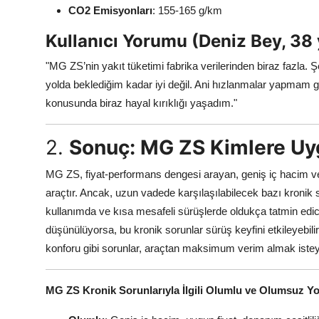
CO2 Emisyonları
: 155-165 g/km
Kullanıcı Yorumu (Deniz Bey, 38
"MG ZS’nin yakıt tüketimi fabrika verilerinden biraz fazla. 
yolda beklediğim kadar iyi değil. Ani hızlanmalar yapmam g
konusunda biraz hayal kırıklığı yaşadım."
2.
Sonuç: MG ZS Kimlere U
MG ZS, fiyat-performans dengesi arayan, geniş iç hacim ve 
araçtır. Ancak, uzun vadede karşılaşılabilecek bazı kronik s
kullanımda ve kısa mesafeli sürüşlerde oldukça tatmin edici 
düşünülüyorsa, bu kronik sorunlar sürüş keyfini etkileyebil
konforu gibi sorunlar, araçtan maksimum verim almak isteye
MG ZS Kronik Sorunlarıyla İlgili Olumlu ve Olumsuz Y