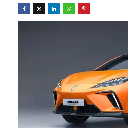
İkinci El & Alım-Satım
Bakım & Arıza Çözümleri
Elektrikli & Hibrit
Kiralama & Filo
Sürüş & Güvenlik
Lastik & Jant
Yağlar & Sıvılar
LPG & Yakıt
Elektrik & Akü
Klima & Konfor