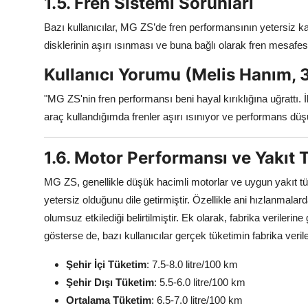
1.5. Fren Sistemi Sorunları
Bazı kullanıcılar, MG ZS’de fren performansının yetersiz kal
disklerinin aşırı ısınması ve buna bağlı olarak fren mesafe
Kullanıcı Yorumu (Melis Hanım, 3
"MG ZS'nin fren performansı beni hayal kırıklığına uğrattı. 
araç kullandığımda frenler aşırı ısınıyor ve performans düş
1.6. Motor Performansı ve Yakıt 
MG ZS, genellikle düşük hacimli motorlar ve uygun yakıt tük
yetersiz olduğunu dile getirmiştir. Özellikle ani hızlanmala
olumsuz etkilediği belirtilmiştir. Ek olarak, fabrika verilerine
gösterse de, bazı kullanıcılar gerçek tüketimin fabrika veril
Şehir İçi Tüketim
: 7.5-8.0 litre/100 km
Şehir Dışı Tüketim
: 5.5-6.0 litre/100 km
Ortalama Tüketim
: 6.5-7.0 litre/100 km