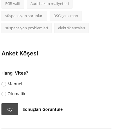
EGR valfi
Audi bakım maliyetleri
süspansiyon sorunları
DSG şanzıman
süspansiyon problemleri
elektrik arızaları
Anket Köşesi
Hangi Vites?
Manuel
Otomatik
Oy
Sonuçları Görüntüle