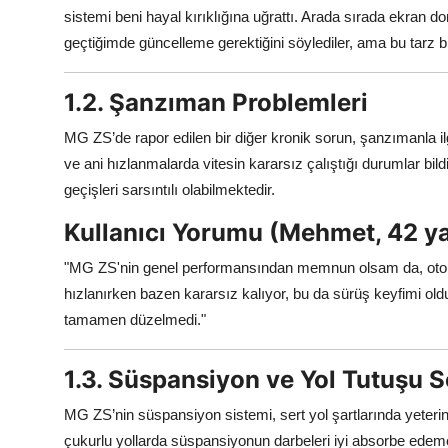
sistemi beni hayal kırıklığına uğrattı. Arada sırada ekran 
geçtiğimde güncelleme gerektiğini söylediler, ama bu tarz b
1.2. Şanzıman Problemleri
MG ZS’de rapor edilen bir diğer kronik sorun, şanzımanla ilg
ve ani hızlanmalarda vitesin kararsız çalıştığı durumlar bild
geçişleri sarsıntılı olabilmektedir.
Kullanıcı Yorumu (Mehmet, 42 ya
"MG ZS'nin genel performansından memnun olsam da, otomati
hızlanırken bazen kararsız kalıyor, bu da sürüş keyfimi old
tamamen düzelmedi."
1.3. Süspansiyon ve Yol Tutuşu S
MG ZS’nin süspansiyon sistemi, sert yol şartlarında yeterinc
çukurlu yollarda süspansiyonun darbeleri iyi absorbe edeme