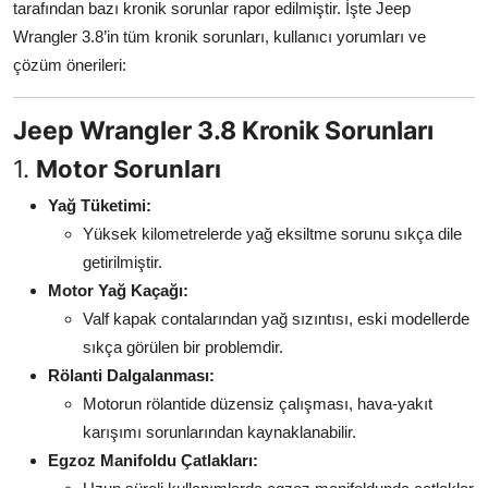
tarafından bazı kronik sorunlar rapor edilmiştir. İşte Jeep
Aydınlatma & Görüş
Wrangler 3.8’in tüm kronik sorunları, kullanıcı yorumları ve
çözüm önerileri:
Şanzıman & Aktarma
Dizel Sistemler
Jeep Wrangler 3.8 Kronik Sorunları
1.
Motor Sorunları
Multimedya & Elektronik
Yağ Tüketimi:
Yüksek kilometrelerde yağ eksiltme sorunu sıkça dile
getirilmiştir.
Motor Yağ Kaçağı:
Valf kapak contalarından yağ sızıntısı, eski modellerde
sıkça görülen bir problemdir.
Rölanti Dalgalanması:
Motorun rölantide düzensiz çalışması, hava-yakıt
karışımı sorunlarından kaynaklanabilir.
Egzoz Manifoldu Çatlakları: