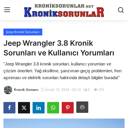
Jeep Kronik Sorunları
Anasayfa
Jeep Wrangler 3.8 Kronik
Markalar
Sorunları ve Kullanıcı Yorumları
İletişim
"Jeep Wrangler 3.8 kronik sorunları, kullanıcı yorumları ve
çözüm önerileri. Yağ eksiltme, şanzıman geçiş problemleri, fren
Trafik & Cezalar
aşınması ve elektrik sorunları hakkında detaylı bilgiler burada!"
Sigorta & Kasko
Kronik Uzmanı
Aralık 15, 2024 - 02:10
0
255
Vergi & ÖTV & MTV
Muayene & Ruhsat
Sorgulamalar