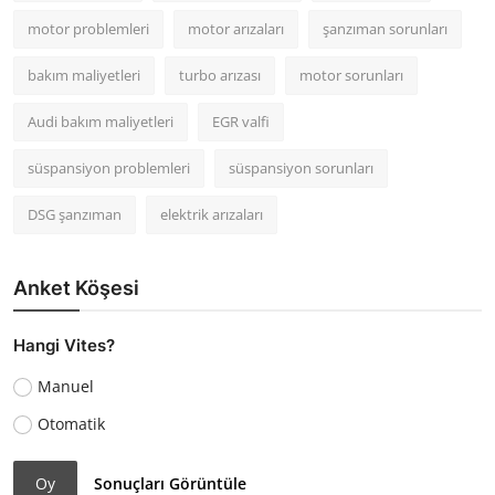
motor problemleri
motor arızaları
şanzıman sorunları
bakım maliyetleri
turbo arızası
motor sorunları
Audi bakım maliyetleri
EGR valfi
süspansiyon problemleri
süspansiyon sorunları
DSG şanzıman
elektrik arızaları
Anket Köşesi
Hangi Vites?
Manuel
Otomatik
Oy
Sonuçları Görüntüle