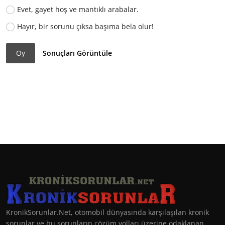
Evet, gayet hoş ve mantıklı arabalar.
Hayır, bir sorunu çıksa başıma bela olur!
Oy
Sonuçları Görüntüle
KronikSorunlar.Net, otomobil dünyasında karşılaşılan kronik
sorunlar ve bu sorunların çözüm yolları üzerine odaklanan