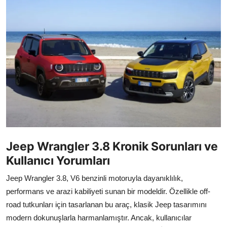
İkinci El & Alım-Satım
Bakım & Arıza Çözümleri
Elektrikli & Hibrit
Kiralama & Filo
Sürüş & Güvenlik
Lastik & Jant
Jeep Wrangler 3.8 Kronik Sorunları ve
Yağlar & Sıvılar
Kullanıcı Yorumları
LPG & Yakıt
Jeep Wrangler 3.8, V6 benzinli motoruyla dayanıklılık,
performans ve arazi kabiliyeti sunan bir modeldir. Özellikle off-
Elektrik & Akü
road tutkunları için tasarlanan bu araç, klasik Jeep tasarımını
Klima & Konfor
modern dokunuşlarla harmanlamıştır. Ancak, kullanıcılar