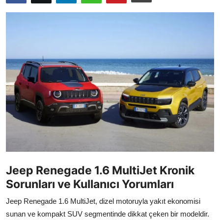
İkinci El & Alım-Satım
Bakım & Arıza Çözümleri
Elektrikli & Hibrit
Kiralama & Filo
Sürüş & Güvenlik
Lastik & Jant
Yağlar & Sıvılar
LPG & Yakıt
Jeep Renegade 1.6 MultiJet Kronik
Sorunları ve Kullanıcı Yorumları
Elektrik & Akü
Jeep Renegade 1.6 MultiJet, dizel motoruyla yakıt ekonomisi
Klima & Konfor
sunan ve kompakt SUV segmentinde dikkat çeken bir modeldir.