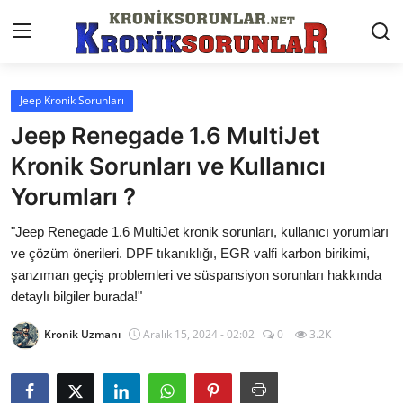
Jeep Kronik Sorunları
Anasayfa
Jeep Renegade 1.6 MultiJet
Markalar
Kronik Sorunları ve Kullanıcı
Yorumları ?
İletişim
"Jeep Renegade 1.6 MultiJet kronik sorunları, kullanıcı yorumları
Trafik & Cezalar
ve çözüm önerileri. DPF tıkanıklığı, EGR valfi karbon birikimi,
Sigorta & Kasko
şanzıman geçiş problemleri ve süspansiyon sorunları hakkında
detaylı bilgiler burada!"
Vergi & ÖTV & MTV
Kronik Uzmanı
Aralık 15, 2024 - 02:02
0
3.2K
Muayene & Ruhsat
Sorgulamalar