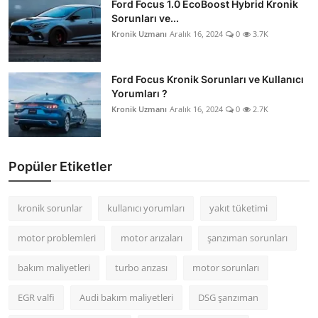
Ford Focus 1.0 EcoBoost Hybrid Kronik
Sorunları ve...
Kronik Uzmanı
Aralık 16, 2024
0
3.7K
Ford Focus Kronik Sorunları ve Kullanıcı
Yorumları ?
Kronik Uzmanı
Aralık 16, 2024
0
2.7K
Popüler Etiketler
kronik sorunlar
kullanıcı yorumları
yakıt tüketimi
motor problemleri
motor arızaları
şanzıman sorunları
bakım maliyetleri
turbo arızası
motor sorunları
EGR valfi
Audi bakım maliyetleri
DSG şanzıman