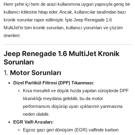
Hem şehir içi hem de arazi kullanımına uygun yapısıyla geniş bir
Aydınlatma & Görüş
kullanıcı kitlesine hitap eder. Ancak, kullanıcılar tarafından bazı
Şanzıman & Aktarma
kronik sorunlar rapor edilmiştir. İşte Jeep Renegade 1.6
MultiJet’in tüm kronik sorunları, kullanıcı yorumları ve çözüm
Dizel Sistemler
önerileri:
Multimedya & Elektronik
Jeep Renegade 1.6 MultiJet Kronik
Sorunları
1.
Motor Sorunları
Dizel Partikül Filtresi (DPF) Tıkanması:
Kısa mesafeli ve düşük hızda yapılan sürüşlerde DPF
tıkanıklığı meydana gelebilir, bu da motor
performansını düşürüp uyarı ışıklarının yanmasına
neden olabilir.
EGR Valfi Arızaları:
Egzoz gazı geri dönüşüm (EGR) valfinde karbon