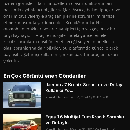
uzman görüşleri, farklı modellerin olası kronik sorunları
hakkında aydınlatıcı bilgiler sağlar. Ayrıca, bakım ipuçları ve
onarım tavsiyeleriyle araç sahiplerine sorunları minimize
etme konusunda yardımcı olur. KronikSorunlar.Net,
otomobil meraklıları ve araç sahipleri için vazgeçilmez bir
bilgi kaynağıdır. Araç teknolojilerindeki güncellemeler,
kronik sorunların nasıl önlenebileceği ve yeni modellerin
olası sorunlarına dair bilgiler, bu platformda güncel olarak
paylaşılır. Şehir içi kullanım için kompakt bir araçtan, uzun
yolculuk
En Çok Görüntülenen Gönderiler
Jaecoo J7 Kronik Sorunları ve Detaylı
Kullanıcı Yo...
Kronik Uzmanı
Eylül 4, 2024
0
15.6K
Egea 1.6 Multijet Tüm Kronik Sorunları
ve Detaylı ...
Kronik Uzmanı
Ağustos 31, 2024
1
11.4K