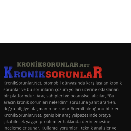
KronikSorunlar.Net, otomobil dünyasında karşılaşılan kronik
sorunlar ve bu sorunların çözüm yolları üzerine odaklanan
bir platformdur. Araç sahipleri ve potansiyel alıcılar, "Bu
aracın kronik sorunları nelerdir?" sorusuna yanıt ararken,
doğru bilgiye ulaşmanın ne kadar önemli olduğunu bilirler.
KronikSorunlar.Net, geniş bir araç yelpazesinde ortaya
çıkabilecek yaygın problemler hakkında derinlemesine
incelemeler sunar. Kullanıcı yorumları, teknik analizler ve