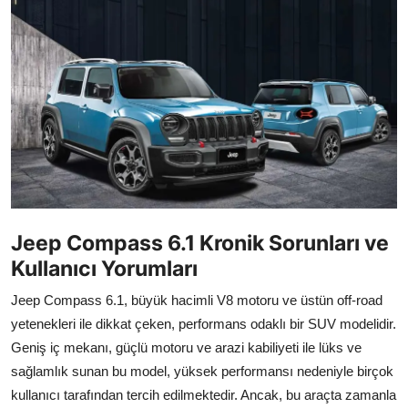
İkinci El & Alım-Satım
Bakım & Arıza Çözümleri
Elektrikli & Hibrit
Kiralama & Filo
Sürüş & Güvenlik
Lastik & Jant
Jeep Compass 6.1 Kronik Sorunları ve
Kullanıcı Yorumları
Yağlar & Sıvılar
Jeep Compass 6.1, büyük hacimli V8 motoru ve üstün off-road
LPG & Yakıt
yetenekleri ile dikkat çeken, performans odaklı bir SUV modelidir.
Geniş iç mekanı, güçlü motoru ve arazi kabiliyeti ile lüks ve
Elektrik & Akü
sağlamlık sunan bu model, yüksek performansı nedeniyle birçok
Klima & Konfor
kullanıcı tarafından tercih edilmektedir. Ancak, bu araçta zamanla