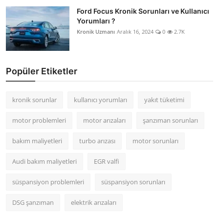
Ford Focus Kronik Sorunları ve Kullanıcı
Yorumları ?
Kronik Uzmanı
Aralık 16, 2024
0
2.7K
Popüler Etiketler
kronik sorunlar
kullanıcı yorumları
yakıt tüketimi
motor problemleri
motor arızaları
şanzıman sorunları
bakım maliyetleri
turbo arızası
motor sorunları
Audi bakım maliyetleri
EGR valfi
süspansiyon problemleri
süspansiyon sorunları
DSG şanzıman
elektrik arızaları