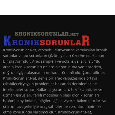
KronikSorunlar.Net, otomobil dünyasında karşılaşılan kronik
sorunlar ve bu sorunların çözüm yolları üzerine odaklanan
bir platformdur. Araç sahipleri ve potansiyel alıcılar, "Bu
aracın kronik sorunları nelerdir?" sorusuna yanıt ararken,
doğru bilgiye ulaşmanın ne kadar önemli olduğunu bilirler.
KronikSorunlar.Net, geniş bir araç yelpazesinde ortaya
çıkabilecek yaygın problemler hakkında derinlemesine
incelemeler sunar. Kullanıcı yorumları, teknik analizler ve
uzman görüşleri, farklı modellerin olası kronik sorunları
hakkında aydınlatıcı bilgiler sağlar. Ayrıca, bakım ipuçları ve
onarım tavsiyeleriyle araç sahiplerine sorunları minimize
etme konusunda yardımcı olur. KronikSorunlar.Net,