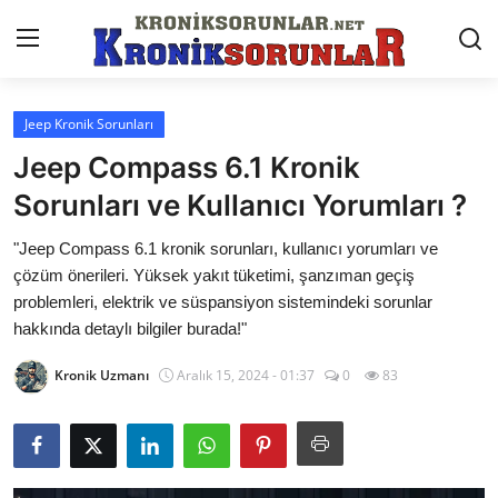
Jeep Kronik Sorunları
Anasayfa
Jeep Compass 6.1 Kronik
Markalar
Sorunları ve Kullanıcı Yorumları ?
İletişim
"Jeep Compass 6.1 kronik sorunları, kullanıcı yorumları ve
çözüm önerileri. Yüksek yakıt tüketimi, şanzıman geçiş
Trafik & Cezalar
problemleri, elektrik ve süspansiyon sistemindeki sorunlar
hakkında detaylı bilgiler burada!"
Sigorta & Kasko
Kronik Uzmanı
Aralık 15, 2024 - 01:37
0
83
Vergi & ÖTV & MTV
Muayene & Ruhsat
Sorgulamalar