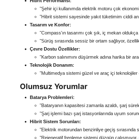
Hibrit Performansı:
"Şehir içi kullanımda elektrik motoru çok ekonom
"Hibrit sistemi sayesinde yakıt tüketimim ciddi a
Tasarım ve Konfor:
"Compass’ın tasarımı çok şık, iç mekan oldukça 
"Sürüş sırasında sessiz bir ortam sağlıyor, özellik
Çevre Dostu Özellikler:
"Karbon salınımını düşürmek adına harika bir ara
Teknolojik Donanım:
"Multimedya sistemi güzel ve araç içi teknolojiler 
Olumsuz Yorumlar
Batarya Problemleri:
"Bataryanın kapasitesi zamanla azaldı, şarj sürele
"Şarj işlemi bazı şarj istasyonlarında uyum sorunu
Hibrit Sistem Sorunları:
"Elektrik motorundan benzinliye geçiş sırasında s
"Rejeneratif frenleme sistemi düzgün çalışmıyor, 