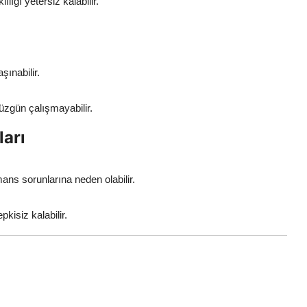
lığı yetersiz kalabilir.
şınabilir.
üzgün çalışmayabilir.
ları
mans sorunlarına neden olabilir.
kisiz kalabilir.