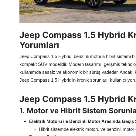
Aydınlatma & Görüş
Şanzıman & Aktarma
Jeep Compass 1.5 Hybrid Kro
Dizel Sistemler
Yorumları
Multimedya & Elektronik
Jeep Compass 1.5 Hybrid, benzinli motorla hibrit sistemi bi
kompakt SUV modelidir. Modern tasarımı, gelişmiş teknolojile
kullanımda sessiz ve ekonomik bir sürüş vadeder. Ancak, kul
Jeep Compass 1.5 Hybrid’in kronik sorunları, kullanıcı yoru
Jeep Compass 1.5 Hybrid Kr
1.
Motor ve Hibrit Sistem Sorunla
Elektrik Motoru ile Benzinli Motor Arasında Geçiş 
Hibrit sistemde elektrik motoru ve benzinli motor 