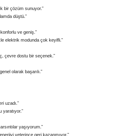
ik bir çözüm sunuyor."
nlamda düştü."
konforlu ve geniş."
le elektrik modunda çok keyifli."
ç, çevre dostu bir seçenek."
genel olarak başarılı."
ri uzadı."
 yaratıyor."
arsıntılar yaşıyorum."
enerjiyi yeterince geri kazanmıyor."