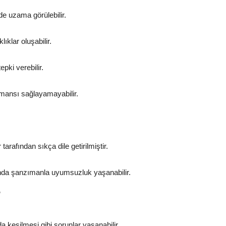
de uzama görülebilir.
klar oluşabilir.
pki verebilir.
ormansı sağlayamayabilir.
tarafından sıkça dile getirilmiştir.
ında şanzımanla uyumsuzluk yaşanabilir.
r
a kesilmesi gibi sorunlar yaşanabilir.