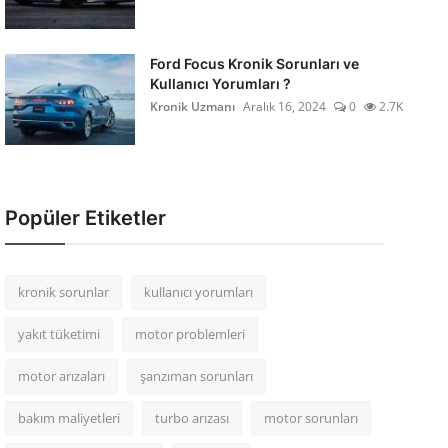
Ford Focus Kronik Sorunları ve
Kullanıcı Yorumları ?
Kronik Uzmanı
Aralık 16, 2024
0
2.7K
Popüler Etiketler
kronik sorunlar
kullanıcı yorumları
yakıt tüketimi
motor problemleri
motor arızaları
şanzıman sorunları
bakım maliyetleri
turbo arızası
motor sorunları