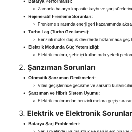
Batarya Performansı:
Zamanla batarya kapasite kaybı ve şarj sürelerin
Rejeneratif Frenleme Sorunları:
Frenleme sırasında enerji geri kazanımında aksaklı
Turbo Lag (Turbo Gecikmesi):
Benzinli motor düşük devirlerde hızlanmada geç te
Elektrik Modunda Güç Yetersizliği:
Elektrik motoru, şehir içi kullanımda yeterli perf
2.
Şanzıman Sorunları
Otomatik Şanzıman Gecikmeleri:
Vites geçişlerinde gecikme ve sarsıntı kullanıcılar 
Şanzıman ve Hibrit Sistem Uyumu:
Elektrik motorundan benzinli motora geçiş sıras
3.
Elektrik ve Elektronik Sorunla
Batarya Şarj Problemleri:
Şarj soketinde uyumsuzluk ve şarj işleminin yarıd