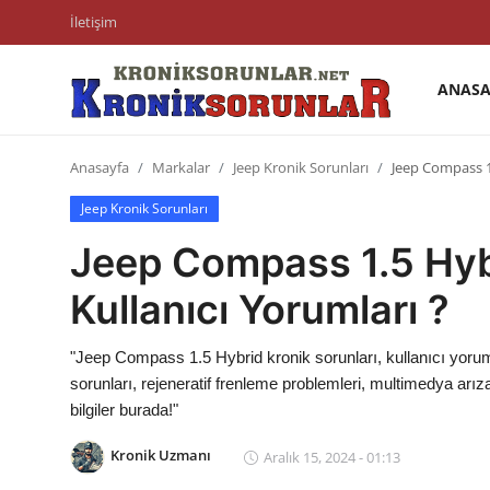
İletişim
ANASA
Anasayfa
Anasayfa
Markalar
Jeep Kronik Sorunları
Jeep Compass 1.
Markalar
Jeep Kronik Sorunları
İletişim
Jeep Compass 1.5 Hybr
Trafik & Cezalar
Kullanıcı Yorumları ?
Sigorta & Kasko
"Jeep Compass 1.5 Hybrid kronik sorunları, kullanıcı yoruml
Vergi & ÖTV & MTV
sorunları, rejeneratif frenleme problemleri, multimedya arı
bilgiler burada!"
Muayene & Ruhsat
Kronik Uzmanı
Aralık 15, 2024 - 01:13
Sorgulamalar