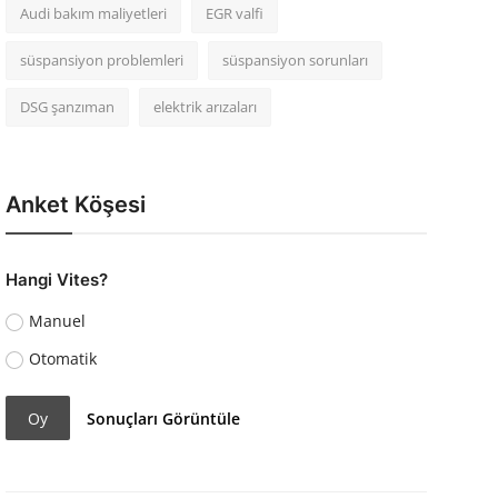
Audi bakım maliyetleri
EGR valfi
süspansiyon problemleri
süspansiyon sorunları
DSG şanzıman
elektrik arızaları
Anket Köşesi
Hangi Vites?
Manuel
Otomatik
Oy
Sonuçları Görüntüle