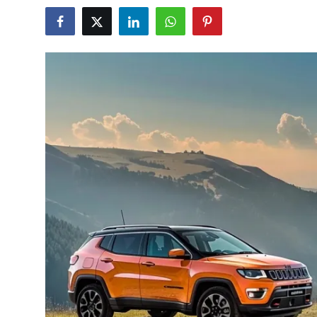
İkinci El & Alım-Satım
Bakım & Arıza Çözümleri
Elektrikli & Hibrit
Kiralama & Filo
Sürüş & Güvenlik
Lastik & Jant
Yağlar & Sıvılar
LPG & Yakıt
Elektrik & Akü
Klima & Konfor