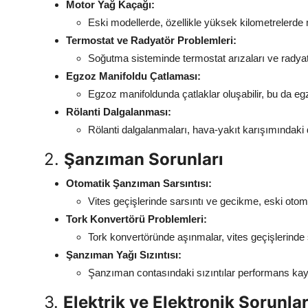
Motor Yağ Kaçağı:
Eski modellerde, özellikle yüksek kilometrelerde
Termostat ve Radyatör Problemleri:
Soğutma sisteminde termostat arızaları ve radyatör
Egzoz Manifoldu Çatlaması:
Egzoz manifoldunda çatlaklar oluşabilir, bu da egzo
Rölanti Dalgalanması:
Rölanti dalgalanmaları, hava-yakıt karışımındaki 
2.
Şanzıman Sorunları
Otomatik Şanzıman Sarsıntısı:
Vites geçişlerinde sarsıntı ve gecikme, eski otom
Tork Konvertörü Problemleri:
Tork konvertöründe aşınmalar, vites geçişlerinde s
Şanzıman Yağı Sızıntısı:
Şanzıman contasındaki sızıntılar performans kayb
3.
Elektrik ve Elektronik Sorunla