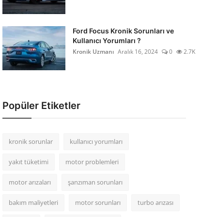
Ford Focus Kronik Sorunları ve
Kullanıcı Yorumları ?
Kronik Uzmanı
Aralık 16, 2024
0
2.7K
Popüler Etiketler
kronik sorunlar
kullanıcı yorumları
yakıt tüketimi
motor problemleri
motor arızaları
şanzıman sorunları
bakım maliyetleri
motor sorunları
turbo arızası