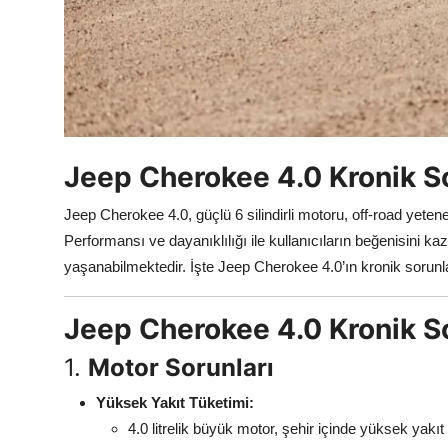
Aydınlatma & Görüş
Şanzıman & Aktarma
Dizel Sistemler
Multimedya & Elektronik
Jeep Cherokee 4.0 Kronik So
Jeep Cherokee 4.0, güçlü 6 silindirli motoru, off-road yeten
Performansı ve dayanıklılığı ile kullanıcıların beğenisini 
yaşanabilmektedir. İşte Jeep Cherokee 4.0’ın kronik sorunla
Jeep Cherokee 4.0 Kronik So
1.
Motor Sorunları
Yüksek Yakıt Tüketimi:
4.0 litrelik büyük motor, şehir içinde yüksek yakıt 