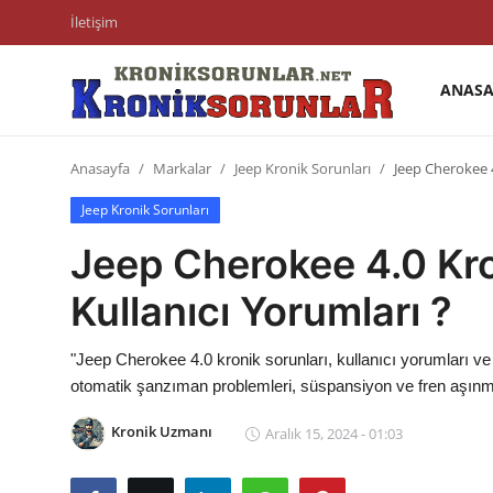
İletişim
ANASA
Anasayfa
Anasayfa
Markalar
Jeep Kronik Sorunları
Jeep Cherokee 4
Markalar
Jeep Kronik Sorunları
İletişim
Jeep Cherokee 4.0 Kro
Trafik & Cezalar
Kullanıcı Yorumları ?
Sigorta & Kasko
"Jeep Cherokee 4.0 kronik sorunları, kullanıcı yorumları ve
Vergi & ÖTV & MTV
otomatik şanzıman problemleri, süspansiyon ve fren aşınmal
Muayene & Ruhsat
Kronik Uzmanı
Aralık 15, 2024 - 01:03
Sorgulamalar