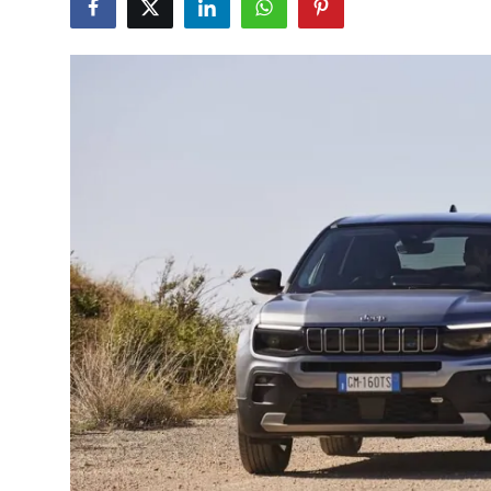
İkinci El & Alım-Satım
Bakım & Arıza Çözümleri
Elektrikli & Hibrit
Kiralama & Filo
Sürüş & Güvenlik
Lastik & Jant
Yağlar & Sıvılar
LPG & Yakıt
Elektrik & Akü
Klima & Konfor