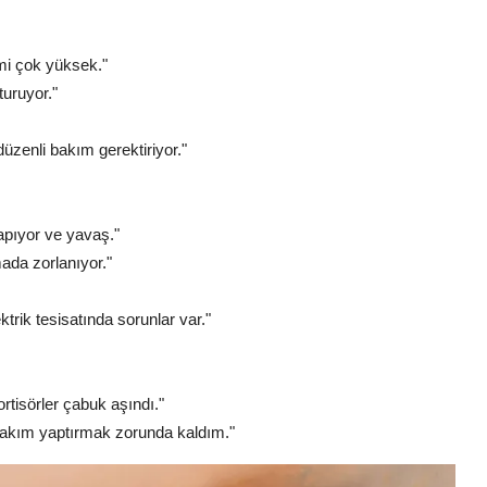
mi çok yüksek."
turuyor."
düzenli bakım gerektiriyor."
apıyor ve yavaş."
ada zorlanıyor."
ktrik tesisatında sorunlar var."
ortisörler çabuk aşındı."
k bakım yaptırmak zorunda kaldım."