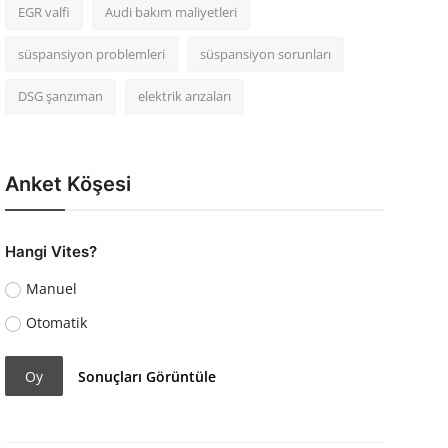
EGR valfi
Audi bakım maliyetleri
süspansiyon problemleri
süspansiyon sorunları
DSG şanzıman
elektrik arızaları
Anket Köşesi
Hangi Vites?
Manuel
Otomatik
Oy
Sonuçları Görüntüle