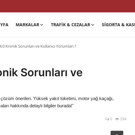
YFA
MARKALAR
TRAFIK & CEZALAR
SIGORTA & KAS
.0 Kronik Sorunları ve Kullanıcı Yorumları ?
nik Sorunları ve
 çözüm önerileri. Yüksek yakıt tüketimi, motor yağ kaçağı,
arı hakkında detaylı bilgiler burada!"
0
334