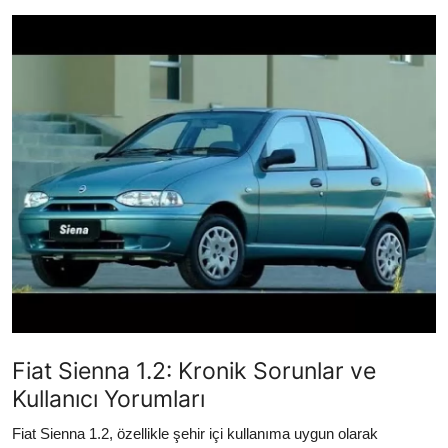
İkinci El & Alım-Satım
Bakım & Arıza Çözümleri
Elektrikli & Hibrit
Kiralama & Filo
Sürüş & Güvenlik
Lastik & Jant
Yağlar & Sıvılar
LPG & Yakıt
Fiat Sienna 1.2: Kronik Sorunlar ve
Elektrik & Akü
Kullanıcı Yorumları
Klima & Konfor
Fiat Sienna 1.2, özellikle şehir içi kullanıma uygun olarak