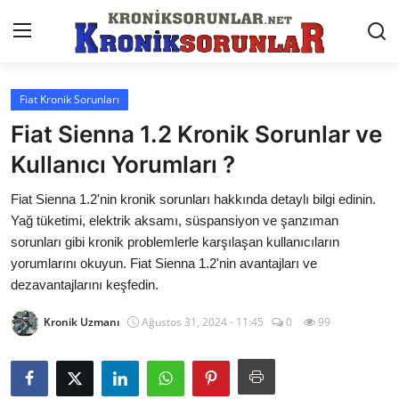
Fiat Kronik Sorunları
Anasayfa
Fiat Sienna 1.2 Kronik Sorunlar ve
Markalar
Kullanıcı Yorumları ?
İletişim
Fiat Sienna 1.2'nin kronik sorunları hakkında detaylı bilgi edinin.
Yağ tüketimi, elektrik aksamı, süspansiyon ve şanzıman
Trafik & Cezalar
sorunları gibi kronik problemlerle karşılaşan kullanıcıların
yorumlarını okuyun. Fiat Sienna 1.2'nin avantajları ve
Sigorta & Kasko
dezavantajlarını keşfedin.
Vergi & ÖTV & MTV
Kronik Uzmanı
Ağustos 31, 2024 - 11:45
0
99
Muayene & Ruhsat
Sorgulamalar