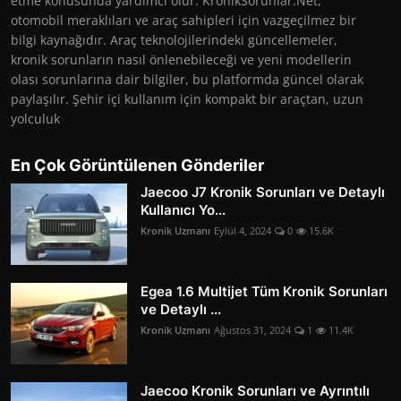
etme konusunda yardımcı olur. KronikSorunlar.Net,
otomobil meraklıları ve araç sahipleri için vazgeçilmez bir
bilgi kaynağıdır. Araç teknolojilerindeki güncellemeler,
kronik sorunların nasıl önlenebileceği ve yeni modellerin
olası sorunlarına dair bilgiler, bu platformda güncel olarak
paylaşılır. Şehir içi kullanım için kompakt bir araçtan, uzun
yolculuk
En Çok Görüntülenen Gönderiler
Jaecoo J7 Kronik Sorunları ve Detaylı
Kullanıcı Yo...
Kronik Uzmanı
Eylül 4, 2024
0
15.6K
Egea 1.6 Multijet Tüm Kronik Sorunları
ve Detaylı ...
Kronik Uzmanı
Ağustos 31, 2024
1
11.4K
Jaecoo Kronik Sorunları ve Ayrıntılı