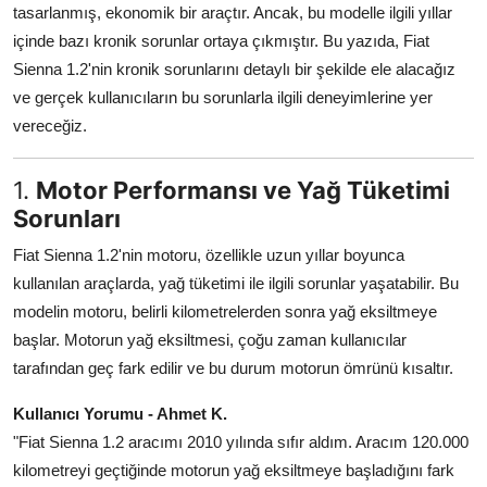
tasarlanmış, ekonomik bir araçtır. Ancak, bu modelle ilgili yıllar
Aydınlatma & Görüş
içinde bazı kronik sorunlar ortaya çıkmıştır. Bu yazıda, Fiat
Sienna 1.2'nin kronik sorunlarını detaylı bir şekilde ele alacağız
Şanzıman & Aktarma
ve gerçek kullanıcıların bu sorunlarla ilgili deneyimlerine yer
Dizel Sistemler
vereceğiz.
Multimedya & Elektronik
1.
Motor Performansı ve Yağ Tüketimi
Sorunları
Fiat Sienna 1.2'nin motoru, özellikle uzun yıllar boyunca
kullanılan araçlarda, yağ tüketimi ile ilgili sorunlar yaşatabilir. Bu
modelin motoru, belirli kilometrelerden sonra yağ eksiltmeye
başlar. Motorun yağ eksiltmesi, çoğu zaman kullanıcılar
tarafından geç fark edilir ve bu durum motorun ömrünü kısaltır.
Kullanıcı Yorumu - Ahmet K.
"Fiat Sienna 1.2 aracımı 2010 yılında sıfır aldım. Aracım 120.000
kilometreyi geçtiğinde motorun yağ eksiltmeye başladığını fark