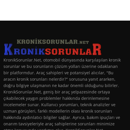
KronikSorunlar.Net, otomobil dünyasında karşılaşılan kronik
sorunlar ve bu sorunların çözüm yolları üzerine odaklanan
bir platformdur. Araç sahipleri ve potansiyel alıcılar, "Bu
aracın kronik sorunları nelerdir?" sorusuna yanıt ararken,
doğru bilgiye ulaşmanın ne kadar önemli olduğunu bilirler.
KronikSorunlar.Net, geniş bir araç yelpazesinde ortaya
çıkabilecek yaygın problemler hakkında derinlemesine
incelemeler sunar. Kullanıcı yorumları, teknik analizler ve
uzman görüşleri, farklı modellerin olası kronik sorunları
hakkında aydınlatıcı bilgiler sağlar. Ayrıca, bakım ipuçları ve
onarım tavsiyeleriyle araç sahiplerine sorunları minimize