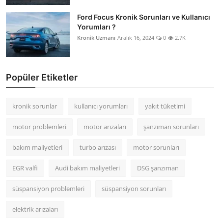
Ford Focus Kronik Sorunları ve Kullanıcı
Yorumları ?
Kronik Uzmanı
Aralık 16, 2024
0
2.7K
Popüler Etiketler
kronik sorunlar
kullanıcı yorumları
yakıt tüketimi
motor problemleri
motor arızaları
şanzıman sorunları
bakım maliyetleri
turbo arızası
motor sorunları
EGR valfi
Audi bakım maliyetleri
DSG şanzıman
süspansiyon problemleri
süspansiyon sorunları
elektrik arızaları