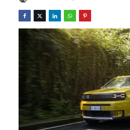
İkinci El & Alım-Satım
Bakım & Arıza Çözümleri
Elektrikli & Hibrit
Kiralama & Filo
Sürüş & Güvenlik
Lastik & Jant
Yağlar & Sıvılar
LPG & Yakıt
Elektrik & Akü
Klima & Konfor