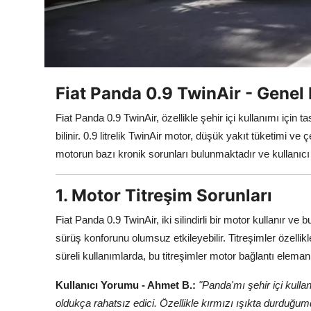
Aydınlatma & Görüş
Şanzıman & Aktarma
Dizel Sistemler
Fiat Panda 0.9 TwinAir - Genel
Multimedya & Elektronik
Fiat Panda 0.9 TwinAir, özellikle şehir içi kullanımı için 
bilinir. 0.9 litrelik TwinAir motor, düşük yakıt tüketimi v
motorun bazı kronik sorunları bulunmaktadır ve kullanıcı y
1. Motor Titreşim Sorunları
Fiat Panda 0.9 TwinAir, iki silindirli bir motor kullanır ve 
sürüş konforunu olumsuz etkileyebilir. Titreşimler özellikl
süreli kullanımlarda, bu titreşimler motor bağlantı elema
Kullanıcı Yorumu - Ahmet B.:
"Panda'mı şehir içi kulla
oldukça rahatsız edici. Özellikle kırmızı ışıkta durduğum