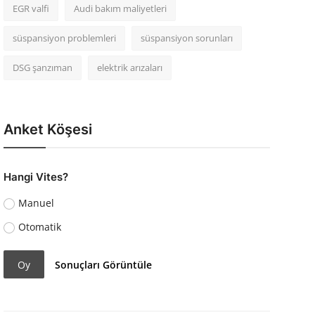
EGR valfi
Audi bakım maliyetleri
süspansiyon problemleri
süspansiyon sorunları
DSG şanzıman
elektrik arızaları
Anket Köşesi
Hangi Vites?
Manuel
Otomatik
Oy
Sonuçları Görüntüle