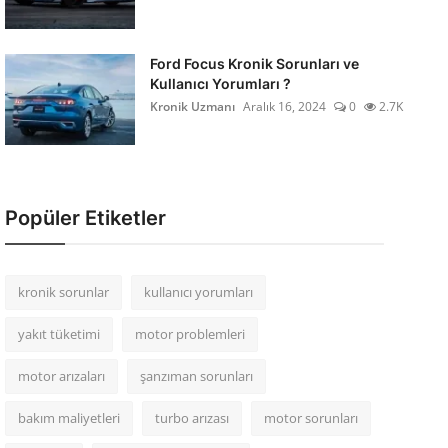
Ford Focus Kronik Sorunları ve
Kullanıcı Yorumları ?
Kronik Uzmanı
Aralık 16, 2024
0
2.7K
Popüler Etiketler
kronik sorunlar
kullanıcı yorumları
yakıt tüketimi
motor problemleri
motor arızaları
şanzıman sorunları
bakım maliyetleri
turbo arızası
motor sorunları