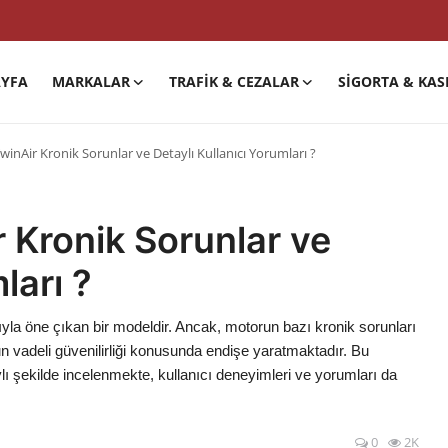
YFA
MARKALAR
TRAFIK & CEZALAR
SIGORTA & KAS
winAir Kronik Sorunlar ve Detaylı Kullanıcı Yorumları ?
 Kronik Sorunlar ve
ları ?
ımıyla öne çıkan bir modeldir. Ancak, motorun bazı kronik sorunları
zun vadeli güvenilirliği konusunda endişe yaratmaktadır. Bu
ylı şekilde incelenmekte, kullanıcı deneyimleri ve yorumları da
0
2K