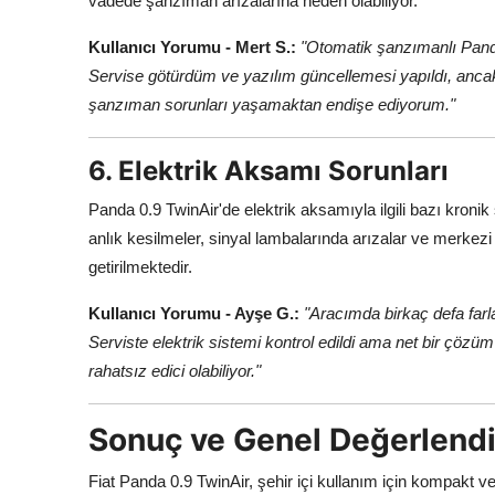
vadede şanzıman arızalarına neden olabiliyor.
Kullanıcı Yorumu - Mert S.:
"Otomatik şanzımanlı Panda
Servise götürdüm ve yazılım güncellemesi yapıldı, an
şanzıman sorunları yaşamaktan endişe ediyorum."
6. Elektrik Aksamı Sorunları
Panda 0.9 TwinAir'de elektrik aksamıyla ilgili bazı kronik s
anlık kesilmeler, sinyal lambalarında arızalar ve merkezi k
getirilmektedir.
Kullanıcı Yorumu - Ayşe G.:
"Aracımda birkaç defa farl
Serviste elektrik sistemi kontrol edildi ama net bir çözü
rahatsız edici olabiliyor."
Sonuç ve Genel Değerlend
Fiat Panda 0.9 TwinAir, şehir içi kullanım için kompakt v