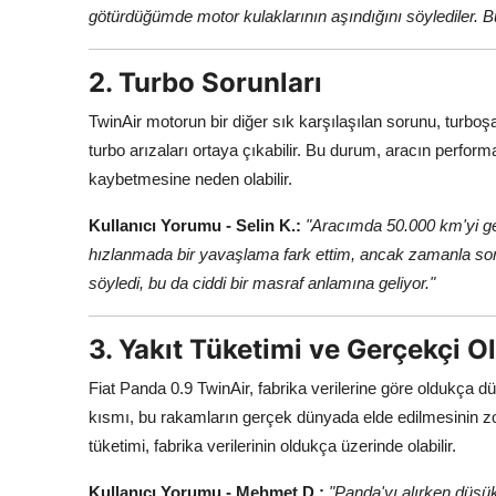
götürdüğümde motor kulaklarının aşındığını söylediler. Bu,
2. Turbo Sorunları
TwinAir motorun bir diğer sık karşılaşılan sorunu, turboşar
turbo arızaları ortaya çıkabilir. Bu durum, aracın perfor
kaybetmesine neden olabilir.
Kullanıcı Yorumu - Selin K.:
"Aracımda 50.000 km'yi ge
hızlanmada bir yavaşlama fark ettim, ancak zamanla soru
söyledi, bu da ciddi bir masraf anlamına geliyor."
3. Yakıt Tüketimi ve Gerçekçi O
Fiat Panda 0.9 TwinAir, fabrika verilerine göre oldukça dü
kısmı, bu rakamların gerçek dünyada elde edilmesinin zor 
tüketimi, fabrika verilerinin oldukça üzerinde olabilir.
Kullanıcı Yorumu - Mehmet D.:
"Panda'yı alırken düşük