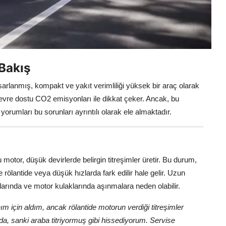
 Bakış
tasarlanmış, kompakt ve yakıt verimliliği yüksek bir araç olarak
e çevre dostu CO2 emisyonları ile dikkat çeker. Ancak, bu
orumları bu sorunları ayrıntılı olarak ele almaktadır.
bu motor, düşük devirlerde belirgin titreşimler üretir. Bu durum,
e rölantide veya düşük hızlarda fark edilir hale gelir. Uzun
nlarında ve motor kulaklarında aşınmalara neden olabilir.
nım için aldım, ancak rölantide motorun verdiği titreşimler
da, sanki araba titriyormuş gibi hissediyorum. Servise