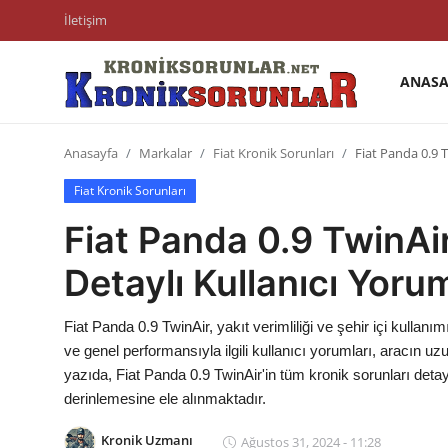
İletişim
ANASA
Anasayfa
Anasayfa
Markalar
Fiat Kronik Sorunları
Fiat Panda 0.9 T
Markalar
Fiat Kronik Sorunları
İletişim
Fiat Panda 0.9 TwinAir
Trafik & Cezalar
Detaylı Kullanıcı Yorum
Sigorta & Kasko
Fiat Panda 0.9 TwinAir, yakıt verimliliği ve şehir içi kullan
Vergi & ÖTV & MTV
ve genel performansıyla ilgili kullanıcı yorumları, aracın u
yazıda, Fiat Panda 0.9 TwinAir'in tüm kronik sorunları deta
Muayene & Ruhsat
derinlemesine ele alınmaktadır.
Sorgulamalar
Kronik Uzmanı
Ağustos 31, 2024 - 11:28