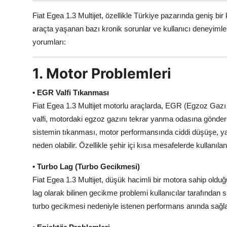
Aydınlatma & Görüş
Fiat Egea 1.3 Multijet, özellikle Türkiye pazarında geniş bir k
araçta yaşanan bazı kronik sorunlar ve kullanıcı deneyimleri
Şanzıman & Aktarma
yorumları:
Dizel Sistemler
1. Motor Problemleri
Multimedya & Elektronik
• EGR Valfi Tıkanması
Fiat Egea 1.3 Multijet motorlu araçlarda, EGR (Egzoz Gazı 
valfi, motordaki egzoz gazını tekrar yanma odasına gönde
sistemin tıkanması, motor performansında ciddi düşüşe, y
neden olabilir. Özellikle şehir içi kısa mesafelerde kullanıl
• Turbo Lag (Turbo Gecikmesi)
Fiat Egea 1.3 Multijet, düşük hacimli bir motora sahip olduğ
lag olarak bilinen gecikme problemi kullanıcılar tarafından sık
turbo gecikmesi nedeniyle istenen performans anında sağl