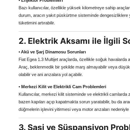
• Enjektör Problemleri
Bazı kullanıcılar, özellikle yüksek kilometreye sahip araçlard
durum, aracın yakıt püskürtme sisteminde dengesizliklere y
tüketimini artırabilir.
2. Elektrik Aksamı ile İlgili 
• Akü ve Şarj Dinamosu Sorunları
Fiat Egea 1.3 Multijet araçlarda, özellikle soğuk havalarda a
Araç, beklenmedik bir şekilde marş almayabilir veya düşük vo
olabilir ve ani arızalara yol açabilir.
• Merkezi Kilit ve Elektrikli Cam Problemleri
Kullanıcılar, merkezi kilit sisteminde ve elektrikli camlarda
bazen kapıları açıp kapatmakta sorun yaratabilir, bu da araç 
düğmelerin işlevini yitirmesi veya motor arızaları nedeniyle 
3. Şasi ve Süspansiyon Prob