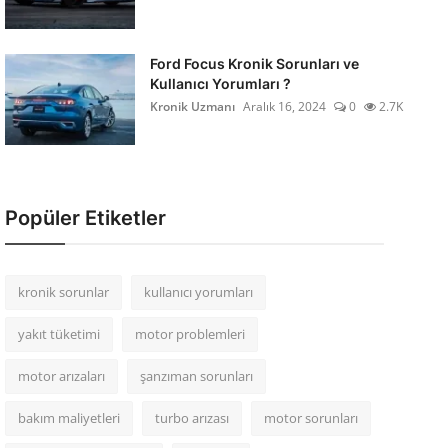
Ford Focus Kronik Sorunları ve
Kullanıcı Yorumları ?
Kronik Uzmanı
Aralık 16, 2024
0
2.7K
Popüler Etiketler
kronik sorunlar
kullanıcı yorumları
yakıt tüketimi
motor problemleri
motor arızaları
şanzıman sorunları
bakım maliyetleri
turbo arızası
motor sorunları