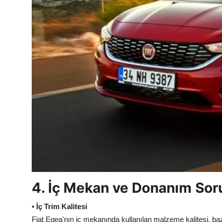
4. İç Mekan ve Donanım Soru
• İç Trim Kalitesi
Fiat Egea'nın iç mekanında kullanılan malzeme kalitesi, bazı k