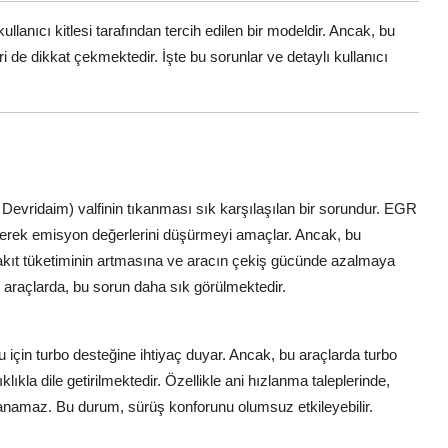
ullanıcı kitlesi tarafından tercih edilen bir modeldir. Ancak, bu
 de dikkat çekmektedir. İşte bu sorunlar ve detaylı kullanıcı
Devridaim) valfinin tıkanması sık karşılaşılan bir sorundur. EGR
rerek emisyon değerlerini düşürmeyi amaçlar. Ancak, bu
akıt tüketiminin artmasına ve aracın çekiş gücünde azalmaya
an araçlarda, bu sorun daha sık görülmektedir.
u için turbo desteğine ihtiyaç duyar. Ancak, bu araçlarda turbo
lıkla dile getirilmektedir. Özellikle ani hızlanma taleplerinde,
anamaz. Bu durum, sürüş konforunu olumsuz etkileyebilir.