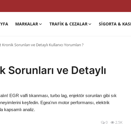
YFA
MARKALAR
TRAFIK & CEZALAR
SIGORTA & KAS
t Kronik Sorunları ve Detaylı Kullanıcı Yorumları ?
k Sorunları ve Detaylı
 alın! EGR valfi tıkanması, turbo lag, enjektör sorunları gibi sık
eneyimlerini keşfedin. Egea'nın motor performansı, elektrik
da kapsamlı analiz.
0
2.5K