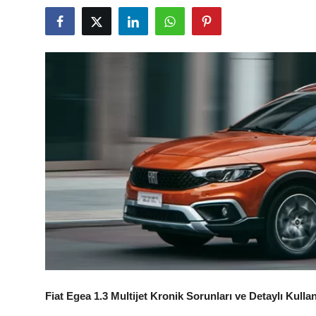
İkinci El & Alım-Satım
Bakım & Arıza Çözümleri
Elektrikli & Hibrit
Kiralama & Filo
Sürüş & Güvenlik
Lastik & Jant
Yağlar & Sıvılar
LPG & Yakıt
Elektrik & Akü
Fiat Egea 1.3 Multijet Kronik Sorunları ve Detaylı Kulla
Klima & Konfor