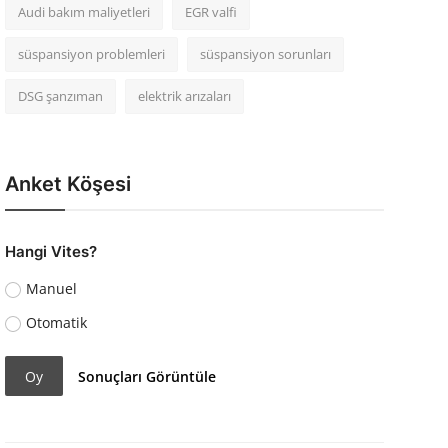
Audi bakım maliyetleri
EGR valfi
süspansiyon problemleri
süspansiyon sorunları
DSG şanzıman
elektrik arızaları
Anket Köşesi
Hangi Vites?
Manuel
Otomatik
Oy
Sonuçları Görüntüle