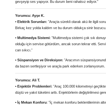
gevşeyip ses yapıyor. Bu durum beni rahatsız ediyor."
Yorumcu: Ayşe K.
• Elektrik Sorunları
: "Araçta sürekli olarak akü ile ilgili
Birkaç kez yolda kaldım ve bu durum oldukça sinir bozucu.
• Multimedya Sistemi
: "Multimedya sistemi çok sık donu
olduğu için servise götürdüm, ancak sorun tekrar etti. S
can sıkıcı."
• Süspansiyon ve Direksiyon
: "Aracımın süspansiyonunda
da bazen sertleşiyor ve araçla park ederken zorlanıyorum.
Yorumcu: Ali T.
• Enjektör Problemleri
: "Araç 100.000 kilometreyi geçtik
düştü ve yakıt tüketimi arttı. Enjektörlerin değiştirilmesi ge
• İç Mekan Konforu
: "İç mekan konforu beklentilerimin altı