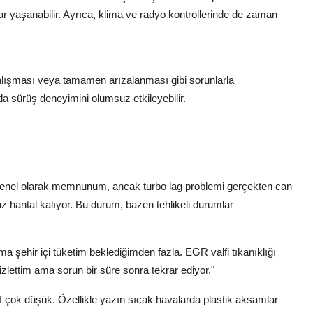
 yaşanabilir. Ayrıca, klima ve radyo kontrollerinde de zaman
alışması veya tamamen arızalanması gibi sorunlarla
da sürüş deneyimini olumsuz etkileyebilir.
genel olarak memnunum, ancak turbo lag problemi gerçekten can
iraz hantal kalıyor. Bu durum, bazen tehlikeli durumlar
a şehir içi tüketim beklediğimden fazla. EGR valfi tıkanıklığı
izlettim ama sorun bir süre sonra tekrar ediyor."
ef çok düşük. Özellikle yazın sıcak havalarda plastik aksamlar