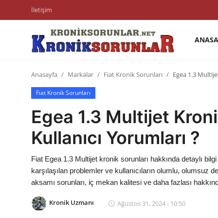
İletişim
ANASA
Anasayfa
Anasayfa
Markalar
Fiat Kronik Sorunları
Egea 1.3 Multije
Markalar
Fiat Kronik Sorunları
İletişim
Egea 1.3 Multijet Kroni
Trafik & Cezalar
Kullanıcı Yorumları ?
Sigorta & Kasko
Fiat Egea 1.3 Multijet kronik sorunları hakkında detaylı bilgi
Vergi & ÖTV & MTV
karşılaşılan problemler ve kullanıcıların olumlu, olumsuz d
aksamı sorunları, iç mekan kalitesi ve daha fazlası hakkın
Muayene & Ruhsat
Kronik Uzmanı
Ağustos 31, 2024 - 10:50
Sorgulamalar