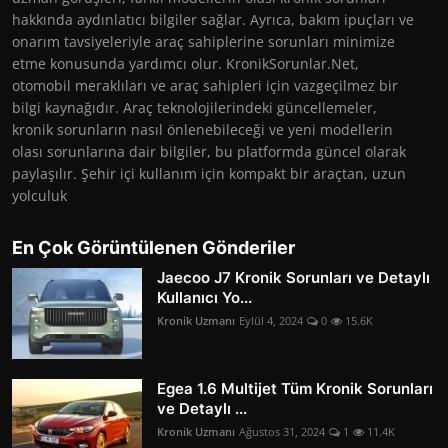
hakkında aydınlatıcı bilgiler sağlar. Ayrıca, bakım ipuçları ve
onarım tavsiyeleriyle araç sahiplerine sorunları minimize
etme konusunda yardımcı olur. KronikSorunlar.Net,
otomobil meraklıları ve araç sahipleri için vazgeçilmez bir
bilgi kaynağıdır. Araç teknolojilerindeki güncellemeler,
kronik sorunların nasıl önlenebileceği ve yeni modellerin
olası sorunlarına dair bilgiler, bu platformda güncel olarak
paylaşılır. Şehir içi kullanım için kompakt bir araçtan, uzun
yolculuk
En Çok Görüntülenen Gönderiler
Jaecoo J7 Kronik Sorunları ve Detaylı
Kullanıcı Yo...
Kronik Uzmanı
Eylül 4, 2024
0
15.6K
Egea 1.6 Multijet Tüm Kronik Sorunları
ve Detaylı ...
Kronik Uzmanı
Ağustos 31, 2024
1
11.4K