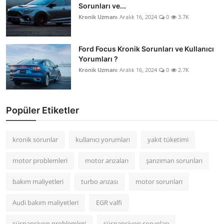
Sorunları ve...
Kronik Uzmanı
Aralık 16, 2024
0
3.7K
Ford Focus Kronik Sorunları ve Kullanıcı
Yorumları ?
Kronik Uzmanı
Aralık 16, 2024
0
2.7K
Popüler Etiketler
kronik sorunlar
kullanıcı yorumları
yakıt tüketimi
motor problemleri
motor arızaları
şanzıman sorunları
bakım maliyetleri
turbo arızası
motor sorunları
Audi bakım maliyetleri
EGR valfi
süspansiyon problemleri
süspansiyon sorunları