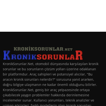
KronikSorunlar.Net, otomobil dünyasında karşılaşılan kronik
sorunlar ve bu sorunların çözüm yolları üzerine odaklanan
bir platformdur. Araç sahipleri ve potansiyel alıcılar, "Bu
aracın kronik sorunları nelerdir?" sorusuna yanıt ararken,
doğru bilgiye ulaşmanın ne kadar önemli olduğunu bilirler.
KronikSorunlar.Net, geniş bir araç yelpazesinde ortaya
çıkabilecek yaygın problemler hakkında derinlemesine
incelemeler sunar. Kullanıcı yorumları, teknik analizler ve
uzman görüşleri, farklı modellerin olası kronik sorunları