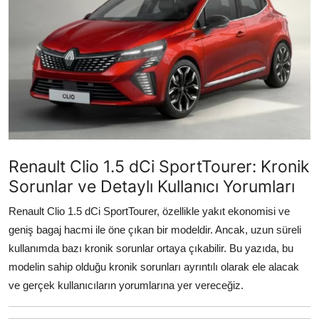
İkinci El & Alım-Satım
Bakım & Arıza Çözümleri
Elektrikli & Hibrit
Kiralama & Filo
Sürüş & Güvenlik
Renault Clio 1.5 dCi SportTourer: Kronik
Lastik & Jant
Sorunlar ve Detaylı Kullanıcı Yorumları
Yağlar & Sıvılar
Renault Clio 1.5 dCi SportTourer, özellikle yakıt ekonomisi ve
geniş bagaj hacmi ile öne çıkan bir modeldir. Ancak, uzun süreli
LPG & Yakıt
kullanımda bazı kronik sorunlar ortaya çıkabilir. Bu yazıda, bu
modelin sahip olduğu kronik sorunları ayrıntılı olarak ele alacak
Elektrik & Akü
ve gerçek kullanıcıların yorumlarına yer vereceğiz.
Klima & Konfor