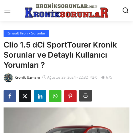
Renault Kronik Sorunları
Anasayfa
Clio 1.5 dCi SportTourer Kronik
Markalar
Sorunlar ve Detaylı Kullanıcı
Yorumları ?
İletişim
Trafik & Cezalar
Kronik Uzmanı
Ağustos 29, 2024 - 22:32
0
675
Sigorta & Kasko
Vergi & ÖTV & MTV
Muayene & Ruhsat
Sorgulamalar