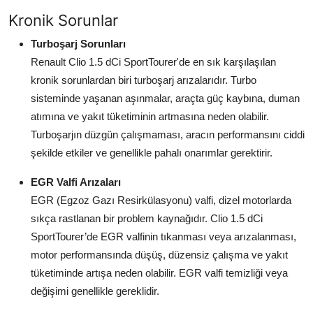
Aydınlatma & Görüş
Kronik Sorunlar
Turboşarj Sorunları
Şanzıman & Aktarma
Renault Clio 1.5 dCi SportTourer'de en sık karşılaşılan
Dizel Sistemler
kronik sorunlardan biri turboşarj arızalarıdır. Turbo
sisteminde yaşanan aşınmalar, araçta güç kaybına, duman
Multimedya & Elektronik
atımına ve yakıt tüketiminin artmasına neden olabilir.
Turboşarjın düzgün çalışmaması, aracın performansını ciddi
şekilde etkiler ve genellikle pahalı onarımlar gerektirir.
EGR Valfi Arızaları
EGR (Egzoz Gazı Resirkülasyonu) valfi, dizel motorlarda
sıkça rastlanan bir problem kaynağıdır. Clio 1.5 dCi
SportTourer’de EGR valfinin tıkanması veya arızalanması,
motor performansında düşüş, düzensiz çalışma ve yakıt
tüketiminde artışa neden olabilir. EGR valfi temizliği veya
değişimi genellikle gereklidir.