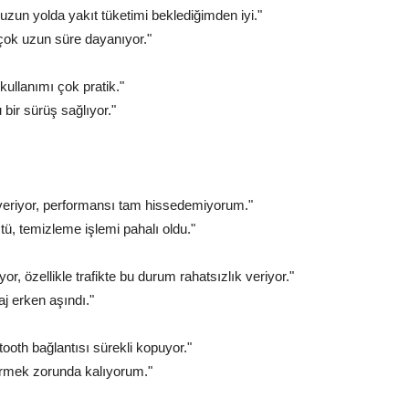
zun yolda yakıt tüketimi beklediğimden iyi."
 çok uzun süre dayanıyor."
ullanımı çok pratik."
bir sürüş sağlıyor."
 veriyor, performansı tam hissedemiyorum."
ü, temizleme işlemi pahalı oldu."
, özellikle trafikte bu durum rahatsızlık veriyor."
aj erken aşındı."
ooth bağlantısı sürekli kopuyor."
tirmek zorunda kalıyorum."