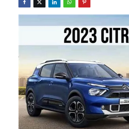
İkinci El & Alım-Satım
Bakım & Arıza Çözümleri
Elektrikli & Hibrit
Kiralama & Filo
Sürüş & Güvenlik
Lastik & Jant
Yağlar & Sıvılar
LPG & Yakıt
Elektrik & Akü
Klima & Konfor