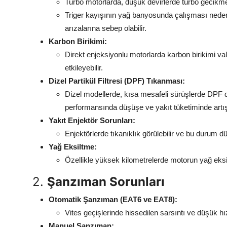
Turbo motorlarda, düşük devirlerde turbo gecikmes
Triger kayışının yağ banyosunda çalışması neden
arızalarına sebep olabilir.
Karbon Birikimi:
Direkt enjeksiyonlu motorlarda karbon birikimi val
etkileyebilir.
Dizel Partikül Filtresi (DPF) Tıkanması:
Dizel modellerde, kısa mesafeli sürüşlerde DPF 
performansında düşüşe ve yakıt tüketiminde artışa
Yakıt Enjektör Sorunları:
Enjektörlerde tıkanıklık görülebilir ve bu durum d
Yağ Eksiltme:
Özellikle yüksek kilometrelerde motorun yağ eksi
2.
Şanzıman Sorunları
Otomatik Şanzıman (EAT6 ve EAT8):
Vites geçişlerinde hissedilen sarsıntı ve düşük hı
Manuel Şanzıman: