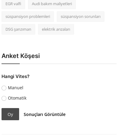
EGR valfi
Audi bakım maliyetleri
süspansiyon problemleri
süspansiyon sorunları
DSG şanzıman
elektrik arızaları
Anket Köşesi
Hangi Vites?
Manuel
Otomatik
Oy
Sonuçları Görüntüle