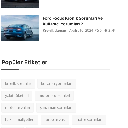
Ford Focus Kronik Sorunları ve
Kullanıcı Yorumları ?
Kronik Uzmanı
Aralık 16, 2024
0
2.7K
Popüler Etiketler
kronik sorunlar
kullanıcı yorumları
yakıt tüketimi
motor problemleri
motor arızaları
şanzıman sorunları
bakım maliyetleri
turbo arızası
motor sorunları