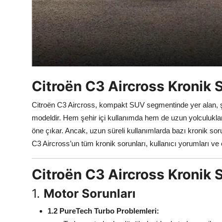
Aydınlatma & Görüş
Şanzıman & Aktarma
Dizel Sistemler
Multimedya & Elektronik
Citroën C3 Aircross Kronik S
Citroën C3 Aircross, kompakt SUV segmentinde yer alan, şık
modeldir. Hem şehir içi kullanımda hem de uzun yolculuklard
öne çıkar. Ancak, uzun süreli kullanımlarda bazı kronik sorun
C3 Aircross’un tüm kronik sorunları, kullanıcı yorumları ve 
Citroën C3 Aircross Kronik S
1.
Motor Sorunları
1.2 PureTech Turbo Problemleri: