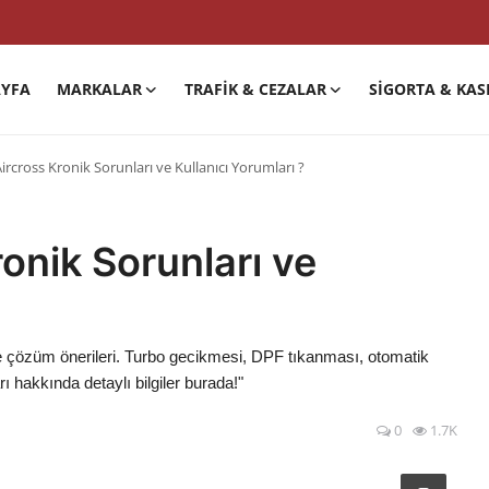
YFA
MARKALAR
TRAFIK & CEZALAR
SIGORTA & KAS
ircross Kronik Sorunları ve Kullanıcı Yorumları ?
onik Sorunları ve
 ve çözüm önerileri. Turbo gecikmesi, DPF tıkanması, otomatik
 hakkında detaylı bilgiler burada!"
0
1.7K