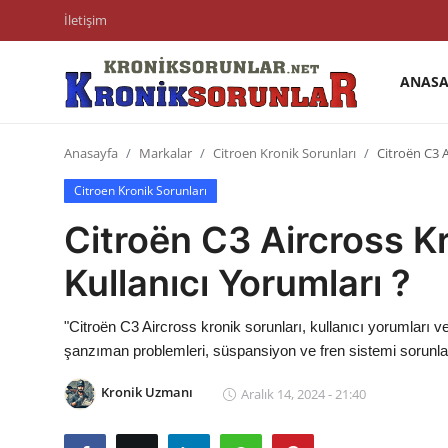
İletişim
ANASA
Anasayfa
Anasayfa
Markalar
Citroen Kronik Sorunları
Citroën C3 A
Markalar
Citroen Kronik Sorunları
İletişim
Citroën C3 Aircross Kr
Trafik & Cezalar
Kullanıcı Yorumları ?
Sigorta & Kasko
"Citroën C3 Aircross kronik sorunları, kullanıcı yorumları
Vergi & ÖTV & MTV
şanzıman problemleri, süspansiyon ve fren sistemi sorunları
Muayene & Ruhsat
Kronik Uzmanı
Aralık 14, 2024 - 21:40
Sorgulamalar