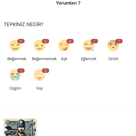
Yorumları ?
TEPKINIZ NEDIR?
0
0
0
1
1
Beğenmek
Beğenmemek
Aşk
Eğlenceli
Sinirli
1
0
Üzgün
Vay