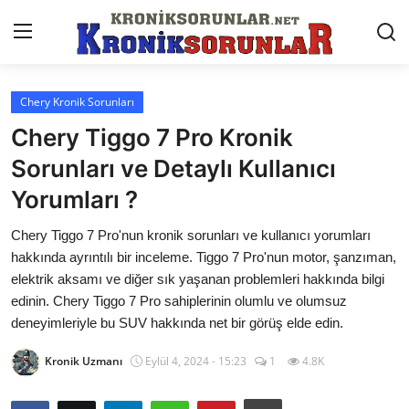
Chery Kronik Sorunları
Anasayfa
Chery Tiggo 7 Pro Kronik
Markalar
Sorunları ve Detaylı Kullanıcı
Yorumları ?
İletişim
Chery Tiggo 7 Pro'nun kronik sorunları ve kullanıcı yorumları
Trafik & Cezalar
hakkında ayrıntılı bir inceleme. Tiggo 7 Pro'nun motor, şanzıman,
Sigorta & Kasko
elektrik aksamı ve diğer sık yaşanan problemleri hakkında bilgi
edinin. Chery Tiggo 7 Pro sahiplerinin olumlu ve olumsuz
Vergi & ÖTV & MTV
deneyimleriyle bu SUV hakkında net bir görüş elde edin.
Muayene & Ruhsat
Kronik Uzmanı
Eylül 4, 2024 - 15:23
1
4.8K
Sorgulamalar