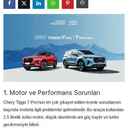
İkinci El & Alım-Satım
Bakım & Arıza Çözümleri
Elektrikli & Hibrit
Kiralama & Filo
Sürüş & Güvenlik
Lastik & Jant
Yağlar & Sıvılar
1. Motor ve Performans Sorunları
LPG & Yakıt
Chery Tiggo 7 Pro'nun en çok şikayet edilen kronik sorunlarının
Elektrik & Akü
başında motorla ilgili problemler gelmektedir. Bu araçta kullanılan
1.5 litrelik turbo motor, düşük devirlerde ani güç kaybı ve turbo
Klima & Konfor
gecikmesiyle bilinir.