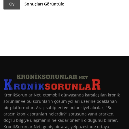
Oy
Sonuçları Görüntüle
KronikSorunlar.Net, otomobil dünyasında karşılaşılan kronik
sorunlar ve bu sorunların çözüm yolları üzerine odaklanan
bir platformdur. Araç sahipleri ve potansiyel alıcılar, "Bu
aracın kronik sorunları nelerdir?" sorusuna yanıt ararken,
doğru bilgiye ulaşmanın ne kadar önemli olduğunu bilirler.
KronikSorunlar.Net, geniş bir araç yelpazesinde ortaya