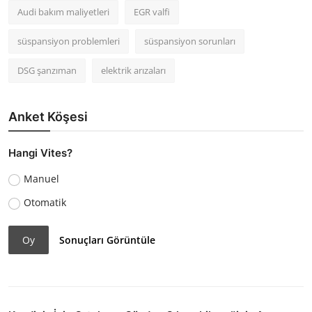
Audi bakım maliyetleri
EGR valfi
süspansiyon problemleri
süspansiyon sorunları
DSG şanzıman
elektrik arızaları
Anket Köşesi
Hangi Vites?
Manuel
Otomatik
Oy
Sonuçları Görüntüle