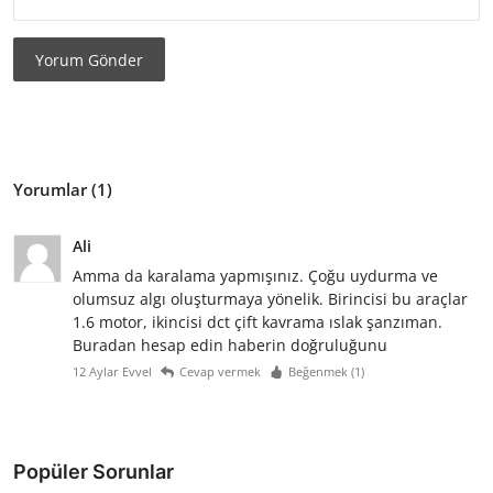
Yorum Gönder
Yorumlar (1)
Ali
Amma da karalama yapmışınız. Çoğu uydurma ve
olumsuz algı oluşturmaya yönelik. Birincisi bu araçlar
1.6 motor, ikincisi dct çift kavrama ıslak şanzıman.
Buradan hesap edin haberin doğruluğunu
12 Aylar Evvel
Cevap vermek
Beğenmek (
1
)
Popüler Sorunlar