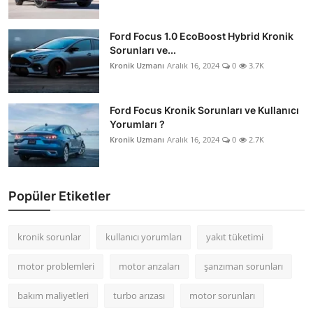
Ford Focus 1.0 EcoBoost Hybrid Kronik
Sorunları ve...
Kronik Uzmanı
Aralık 16, 2024
0
3.7K
Ford Focus Kronik Sorunları ve Kullanıcı
Yorumları ?
Kronik Uzmanı
Aralık 16, 2024
0
2.7K
Popüler Etiketler
kronik sorunlar
kullanıcı yorumları
yakıt tüketimi
motor problemleri
motor arızaları
şanzıman sorunları
bakım maliyetleri
turbo arızası
motor sorunları