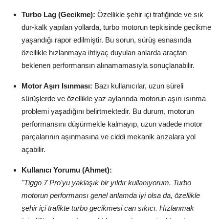
Aydınlatma & Görüş
Turbo Lag (Gecikme):
Özellikle şehir içi trafiğinde ve sık
dur-kalk yapılan yollarda, turbo motorun tepkisinde gecikme
Şanzıman & Aktarma
yaşandığı rapor edilmiştir. Bu sorun, sürüş esnasında
özellikle hızlanmaya ihtiyaç duyulan anlarda araçtan
Dizel Sistemler
beklenen performansın alınamamasıyla sonuçlanabilir.
Multimedya & Elektronik
Motor Aşırı Isınması:
Bazı kullanıcılar, uzun süreli
sürüşlerde ve özellikle yaz aylarında motorun aşırı ısınma
problemi yaşadığını belirtmektedir. Bu durum, motorun
performansını düşürmekle kalmayıp, uzun vadede motor
parçalarının aşınmasına ve ciddi mekanik arızalara yol
açabilir.
Kullanıcı Yorumu (Ahmet):
"Tiggo 7 Pro'yu yaklaşık bir yıldır kullanıyorum. Turbo
motorun performansı genel anlamda iyi olsa da, özellikle
şehir içi trafikte turbo gecikmesi can sıkıcı. Hızlanmak