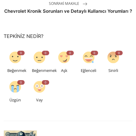
SONRAKI MAKALE
Chevrolet Kronik Sorunları ve Detaylı Kullanıcı Yorumları ?
TEPKINIZ NEDIR?
0
0
0
0
0
Beğenmek
Beğenmemek
Aşk
Eğlenceli
Sinirli
0
0
Üzgün
Vay