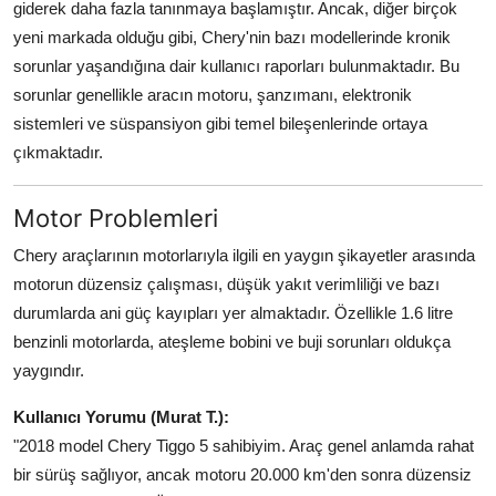
giderek daha fazla tanınmaya başlamıştır. Ancak, diğer birçok
Aydınlatma & Görüş
yeni markada olduğu gibi, Chery'nin bazı modellerinde kronik
sorunlar yaşandığına dair kullanıcı raporları bulunmaktadır. Bu
Şanzıman & Aktarma
sorunlar genellikle aracın motoru, şanzımanı, elektronik
Dizel Sistemler
sistemleri ve süspansiyon gibi temel bileşenlerinde ortaya
çıkmaktadır.
Multimedya & Elektronik
Motor Problemleri
Chery araçlarının motorlarıyla ilgili en yaygın şikayetler arasında
motorun düzensiz çalışması, düşük yakıt verimliliği ve bazı
durumlarda ani güç kayıpları yer almaktadır. Özellikle 1.6 litre
benzinli motorlarda, ateşleme bobini ve buji sorunları oldukça
yaygındır.
Kullanıcı Yorumu (Murat T.):
"2018 model Chery Tiggo 5 sahibiyim. Araç genel anlamda rahat
bir sürüş sağlıyor, ancak motoru 20.000 km'den sonra düzensiz