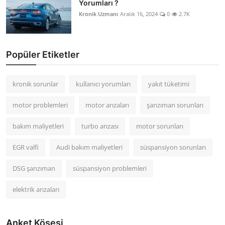
Yorumları ?
Kronik Uzmanı
Aralık 16, 2024
0
2.7K
Popüler Etiketler
kronik sorunlar
kullanıcı yorumları
yakıt tüketimi
motor problemleri
motor arızaları
şanzıman sorunları
bakım maliyetleri
turbo arızası
motor sorunları
EGR valfi
Audi bakım maliyetleri
süspansiyon sorunları
DSG şanzıman
süspansiyon problemleri
elektrik arızaları
Anket Köşesi