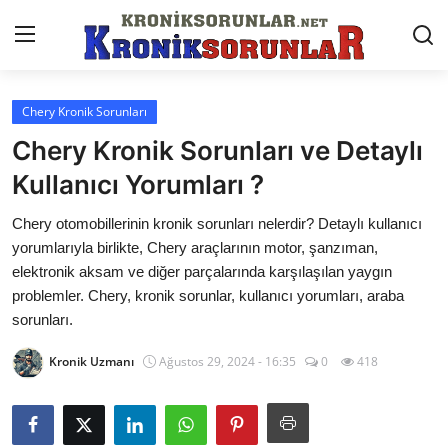
Chery Kronik Sorunları
Anasayfa
Chery Kronik Sorunları ve Detaylı
Markalar
Kullanıcı Yorumları ?
İletişim
Chery otomobillerinin kronik sorunları nelerdir? Detaylı kullanıcı
yorumlarıyla birlikte, Chery araçlarının motor, şanzıman,
Trafik & Cezalar
elektronik aksam ve diğer parçalarında karşılaşılan yaygın
problemler. Chery, kronik sorunlar, kullanıcı yorumları, araba
Sigorta & Kasko
sorunları.
Vergi & ÖTV & MTV
Kronik Uzmanı
Ağustos 29, 2024 - 16:35
0
418
Muayene & Ruhsat
Sorgulamalar