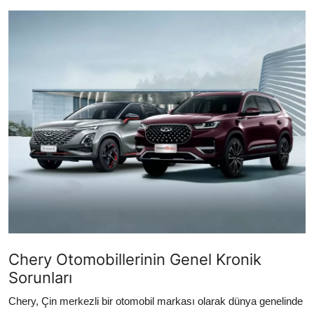
İkinci El & Alım-Satım
Bakım & Arıza Çözümleri
Elektrikli & Hibrit
Kiralama & Filo
Sürüş & Güvenlik
Lastik & Jant
Yağlar & Sıvılar
LPG & Yakıt
Chery Otomobillerinin Genel Kronik
Elektrik & Akü
Sorunları
Klima & Konfor
Chery, Çin merkezli bir otomobil markası olarak dünya genelinde