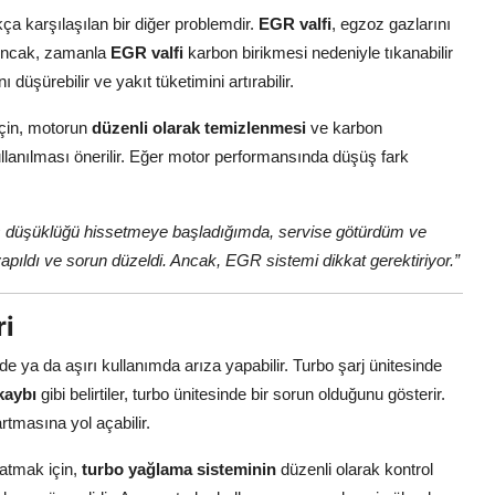
kça karşılaşılan bir diğer problemdir.
EGR valfi
, egzoz gazlarını
 Ancak, zamanla
EGR valfi
karbon birikmesi nedeniyle tıkanabilir
üşürebilir ve yakıt tüketimini artırabilir.
için, motorun
düzenli olarak temizlenmesi
ve karbon
llanılması önerilir. Eğer motor performansında düşüş fark
 düşüklüğü hissetmeye başladığımda, servise götürdüm ve
pıldı ve sorun düzeldi. Ancak, EGR sistemi dikkat gerektiriyor.”
ri
de ya da aşırı kullanımda arıza yapabilir. Turbo şarj ünitesinde
kaybı
gibi belirtiler, turbo ünitesinde bir sorun olduğunu gösterir.
tmasına yol açabilir.
atmak için,
turbo yağlama sisteminin
düzenli olarak kontrol