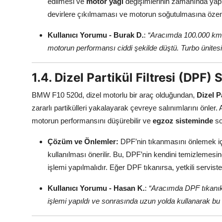
edilmesi ve
motor yağı
değişimlerinin zamanında yapıl
devirlere çıkılmaması ve motorun soğutulmasına özen g
Kullanıcı Yorumu - Burak D.
:
“Aracımda 100.000 km’
motorun performansı ciddi şekilde düştü. Turbo ünitesi d
1.4. Dizel Partikül Filtresi (DPF) 
BMW F10 520d, dizel motorlu bir araç olduğundan,
Dizel P
zararlı partikülleri yakalayarak çevreye salınımlarını önler
motorun performansını düşürebilir ve
egzoz sisteminde
so
Çözüm ve Önlemler:
DPF’nin tıkanmasını önlemek iç
kullanılması önerilir. Bu, DPF’nin kendini temizlemesine 
işlemi yapılmalıdır. Eğer DPF tıkanırsa, yetkili servist
Kullanıcı Yorumu - Hasan K.
:
“Aracımda DPF tıkanıkl
işlemi yapıldı ve sonrasında uzun yolda kullanarak 