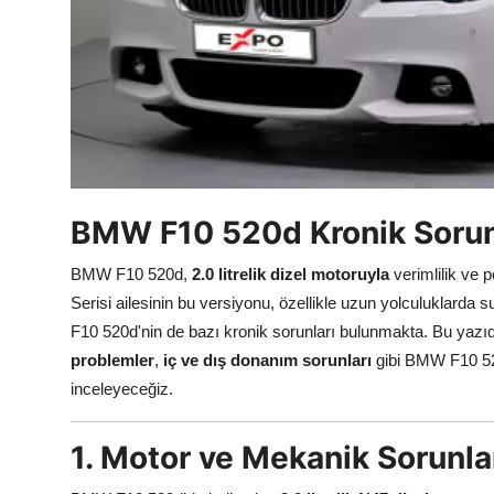
Aydınlatma & Görüş
Şanzıman & Aktarma
Dizel Sistemler
Multimedya & Elektronik
BMW F10 520d Kronik Sorunl
BMW F10 520d,
2.0 litrelik dizel motoruyla
verimlilik ve 
Serisi ailesinin bu versiyonu, özellikle uzun yolculuklarda 
F10 520d'nin de bazı kronik sorunları bulunmakta. Bu yazı
problemler
,
iç ve dış donanım sorunları
gibi BMW F10 520d
inceleyeceğiz.
1. Motor ve Mekanik Sorunla