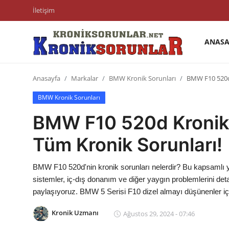
İletişim
ANASA
Anasayfa
Anasayfa
Markalar
BMW Kronik Sorunları
BMW F10 520d
Markalar
BMW Kronik Sorunları
İletişim
BMW F10 520d Kronik
Trafik & Cezalar
Tüm Kronik Sorunları!
Sigorta & Kasko
BMW F10 520d'nin kronik sorunları nelerdir? Bu kapsamlı
Vergi & ÖTV & MTV
sistemler, iç-dış donanım ve diğer yaygın problemlerini deta
paylaşıyoruz. BMW 5 Serisi F10 dizel almayı düşünenler için
Muayene & Ruhsat
Kronik Uzmanı
Ağustos 29, 2024 - 07:46
Sorgulamalar