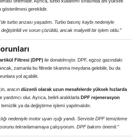
ması önemlidir. Ayrıca, turbo kullanımı sırasında ani yüksek
österilmesi gereklidir.
de turbo arızası yaşadım. Turbo basınç kaybı nedeniyle
eğiştirildi ve sorun çözüldü, ancak maliyetli bir işlem oldu.”
Sorunları
artikül Filtresi (DPF)
ile donatılmıştır. DPF, egzoz gazındaki
. Ancak, zamanla bu filtrede tıkanma meydana gelebilir, bu da
runlara yol açabilir.
in, aracın
düzenli olarak uzun mesafelerde yüksek hızlarda
yardımcı olur. Ayrıca, belirli aralıklarla
DPF rejenerasyon
e temizlik ya da değiştirme işlemi yapılmalıdır.
ığı nedeniyle motor uyarı ışığı yandı. Serviste DPF temizleme
bu sorunu tekrarlamamaya çalışıyorum. DPF bakımı önemli.”