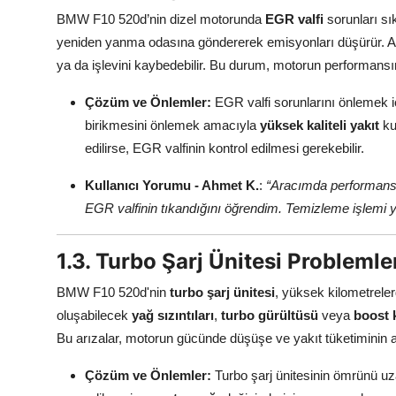
BMW F10 520d’nin dizel motorunda
EGR valfi
sorunları sı
yeniden yanma odasına göndererek emisyonları düşürür.
ya da işlevini kaybedebilir. Bu durum, motorun performansını d
Çözüm ve Önlemler:
EGR valfi sorunlarını önlemek 
birikmesini önlemek amacıyla
yüksek kaliteli yakıt
ku
edilirse, EGR valfinin kontrol edilmesi gerekebilir.
Kullanıcı Yorumu - Ahmet K.
:
“Aracımda performans
EGR valfinin tıkandığını öğrendim. Temizleme işlemi ya
1.3. Turbo Şarj Ünitesi Problemle
BMW F10 520d'nin
turbo şarj ünitesi
, yüksek kilometreler
oluşabilecek
yağ sızıntıları
,
turbo gürültüsü
veya
boost 
Bu arızalar, motorun gücünde düşüşe ve yakıt tüketiminin ar
Çözüm ve Önlemler:
Turbo şarj ünitesinin ömrünü uz