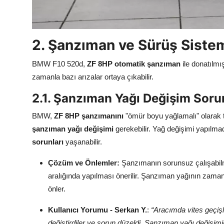
2. Şanzıman ve Sürüş Sistem
BMW F10 520d,
ZF 8HP otomatik şanzıman
ile donatılmı
zamanla bazı arızalar ortaya çıkabilir.
2.1. Şanzıman Yağı Değişim Sorun
BMW,
ZF 8HP şanzımanını
"ömür boyu yağlamalı" olarak t
şanzıman yağı değişimi
gerekebilir. Yağ değişimi yapılm
sorunları
yaşanabilir.
Çözüm ve Önlemler:
Şanzımanın sorunsuz çalışabilm
aralığında yapılması önerilir. Şanzıman yağının zaman
önler.
Kullanıcı Yorumu - Serkan Y.
:
“Aracımda vites geçiş
değiştirdiler ve sorun düzeldi. Şanzıman yağı değişim