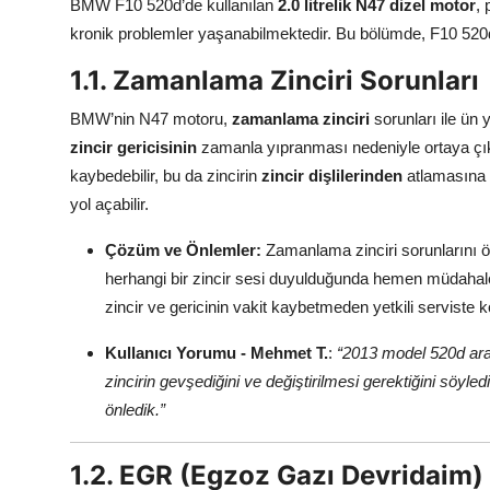
BMW F10 520d’de kullanılan
2.0 litrelik N47 dizel motor
, 
kronik problemler yaşanabilmektedir. Bu bölümde, F10 520d'n
1.1. Zamanlama Zinciri Sorunları
BMW’nin N47 motoru,
zamanlama zinciri
sorunları ile ün 
zincir gericisinin
zamanla yıpranması nedeniyle ortaya çıkar
kaybedebilir, bu da zincirin
zincir dişlilerinden
atlamasına 
yol açabilir.
Çözüm ve Önlemler:
Zamanlama zinciri sorunlarını 
herhangi bir zincir sesi duyulduğunda hemen müdahale e
zincir ve gericinin vakit kaybetmeden yetkili serviste k
Kullanıcı Yorumu - Mehmet T.
:
“2013 model 520d arac
zincirin gevşediğini ve değiştirilmesi gerektiğini söyle
önledik.”
1.2. EGR (Egzoz Gazı Devridaim) 