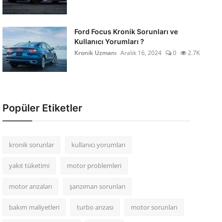
Ford Focus Kronik Sorunları ve
Kullanıcı Yorumları ?
Kronik Uzmanı
Aralık 16, 2024
0
2.7K
Popüler Etiketler
kronik sorunlar
kullanıcı yorumları
yakıt tüketimi
motor problemleri
motor arızaları
şanzıman sorunları
bakım maliyetleri
turbo arızası
motor sorunları