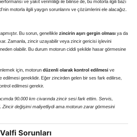
performansı ve yakıt verimliliği ile bilinse de, bu motorla ilgili bazı
in motorla ilgili yaygın sorunlarını ve çözümlerini ele alacağız.
yapmıştır. Bu sorun, genellikle
zincirin aşırı gergin olması
ya da
. Zamanla, zincir uzayabilir veya zincir gericisi işlevini
neden olabilir. Bu durum motorun ciddi şekilde hasar görmesine
önlemek için, motorun
düzenli olarak kontrol edilmesi
ve
dilmesi gereklidir. Eğer zincirden gelen bir ses fark edilirse,
ontrol edilmesi gerekir.
ımda 90.000 km civarında zincir sesi fark ettim. Servis,
di. Zincir değişimi maliyetliydi ama motorun zarar görmesini
Valfi Sorunları