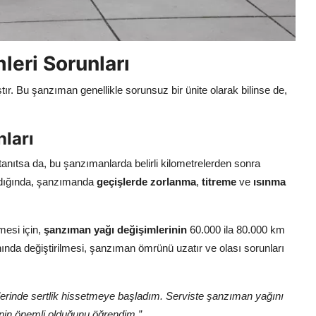
leri Sorunları
ştır. Bu şanzıman genellikle sorunsuz bir ünite olarak bilinse de,
ları
anıtsa da, bu şanzımanlarda belirli kilometrelerden sonra
adığında, şanzımanda
geçişlerde zorlanma
,
titreme
ve
ısınma
esi için,
şanzıman yağı değişimlerinin
60.000 ila 80.000 km
ında değiştirilmesi, şanzıman ömrünü uzatır ve olası sorunları
lerinde sertlik hissetmeye başladım. Serviste şanzıman yağını
inin önemli olduğunu öğrendim.”