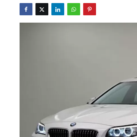
İkinci El & Alım-Satım
Bakım & Arıza Çözümleri
Elektrikli & Hibrit
Kiralama & Filo
Sürüş & Güvenlik
Lastik & Jant
Yağlar & Sıvılar
LPG & Yakıt
Elektrik & Akü
Klima & Konfor