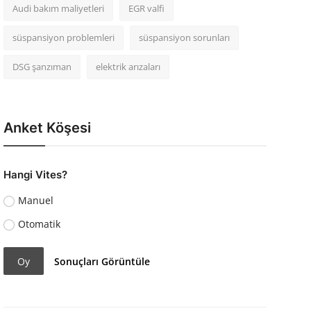
Audi bakım maliyetleri
EGR valfi
süspansiyon problemleri
süspansiyon sorunları
DSG şanzıman
elektrik arızaları
Anket Köşesi
Hangi Vites?
Manuel
Otomatik
Oy
Sonuçları Görüntüle