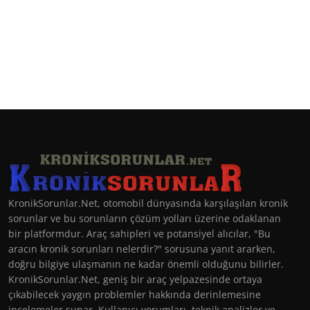
KronikSorunlar.Net, otomobil dünyasında karşılaşılan kronik
sorunlar ve bu sorunların çözüm yolları üzerine odaklanan
bir platformdur. Araç sahipleri ve potansiyel alıcılar, "Bu
aracın kronik sorunları nelerdir?" sorusuna yanıt ararken,
doğru bilgiye ulaşmanın ne kadar önemli olduğunu bilirler.
KronikSorunlar.Net, geniş bir araç yelpazesinde ortaya
çıkabilecek yaygın problemler hakkında derinlemesine
incelemeler sunar. Kullanıcı yorumları, teknik analizler ve