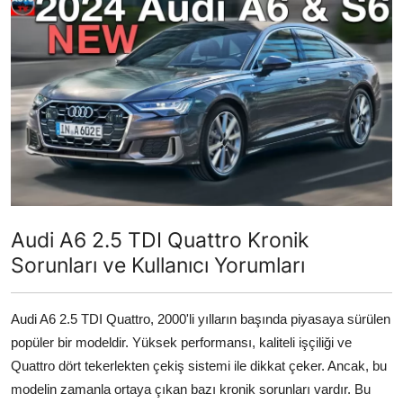
İkinci El & Alım-Satım
Bakım & Arıza Çözümleri
Elektrikli & Hibrit
Kiralama & Filo
Sürüş & Güvenlik
Lastik & Jant
Audi A6 2.5 TDI Quattro Kronik
Sorunları ve Kullanıcı Yorumları
Yağlar & Sıvılar
LPG & Yakıt
Audi A6 2.5 TDI Quattro, 2000'li yılların başında piyasaya sürülen
popüler bir modeldir. Yüksek performansı, kaliteli işçiliği ve
Elektrik & Akü
Quattro dört tekerlekten çekiş sistemi ile dikkat çeker. Ancak, bu
Klima & Konfor
modelin zamanla ortaya çıkan bazı kronik sorunları vardır. Bu