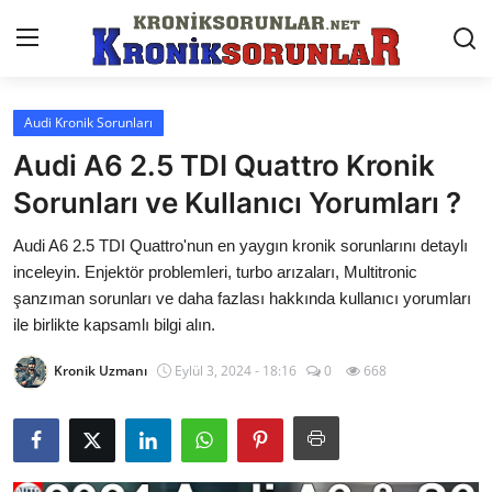
Audi Kronik Sorunları
Anasayfa
Audi A6 2.5 TDI Quattro Kronik
Markalar
Sorunları ve Kullanıcı Yorumları ?
İletişim
Audi A6 2.5 TDI Quattro'nun en yaygın kronik sorunlarını detaylı
inceleyin. Enjektör problemleri, turbo arızaları, Multitronic
Trafik & Cezalar
şanzıman sorunları ve daha fazlası hakkında kullanıcı yorumları
ile birlikte kapsamlı bilgi alın.
Sigorta & Kasko
Kronik Uzmanı
Eylül 3, 2024 - 18:16
0
668
Vergi & ÖTV & MTV
Muayene & Ruhsat
Sorgulamalar