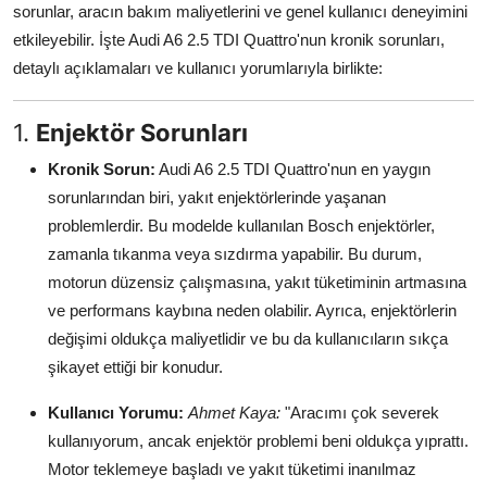
sorunlar, aracın bakım maliyetlerini ve genel kullanıcı deneyimini
Aydınlatma & Görüş
etkileyebilir. İşte Audi A6 2.5 TDI Quattro'nun kronik sorunları,
detaylı açıklamaları ve kullanıcı yorumlarıyla birlikte:
Şanzıman & Aktarma
Dizel Sistemler
1.
Enjektör Sorunları
Multimedya & Elektronik
Kronik Sorun:
Audi A6 2.5 TDI Quattro'nun en yaygın
sorunlarından biri, yakıt enjektörlerinde yaşanan
problemlerdir. Bu modelde kullanılan Bosch enjektörler,
zamanla tıkanma veya sızdırma yapabilir. Bu durum,
motorun düzensiz çalışmasına, yakıt tüketiminin artmasına
ve performans kaybına neden olabilir. Ayrıca, enjektörlerin
değişimi oldukça maliyetlidir ve bu da kullanıcıların sıkça
şikayet ettiği bir konudur.
Kullanıcı Yorumu:
Ahmet Kaya:
"Aracımı çok severek
kullanıyorum, ancak enjektör problemi beni oldukça yıprattı.
Motor teklemeye başladı ve yakıt tüketimi inanılmaz