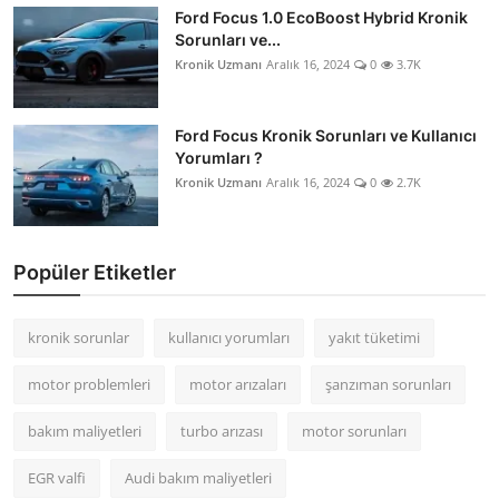
Ford Focus 1.0 EcoBoost Hybrid Kronik
Sorunları ve...
Kronik Uzmanı
Aralık 16, 2024
0
3.7K
Ford Focus Kronik Sorunları ve Kullanıcı
Yorumları ?
Kronik Uzmanı
Aralık 16, 2024
0
2.7K
Popüler Etiketler
kronik sorunlar
kullanıcı yorumları
yakıt tüketimi
motor problemleri
motor arızaları
şanzıman sorunları
bakım maliyetleri
turbo arızası
motor sorunları
EGR valfi
Audi bakım maliyetleri