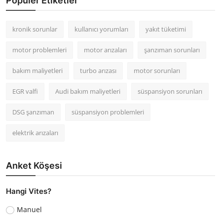
Popüler Etiketler
kronik sorunlar
kullanıcı yorumları
yakıt tüketimi
motor problemleri
motor arızaları
şanzıman sorunları
bakım maliyetleri
turbo arızası
motor sorunları
EGR valfi
Audi bakım maliyetleri
süspansiyon sorunları
DSG şanzıman
süspansiyon problemleri
elektrik arızaları
Anket Köşesi
Hangi Vites?
Manuel