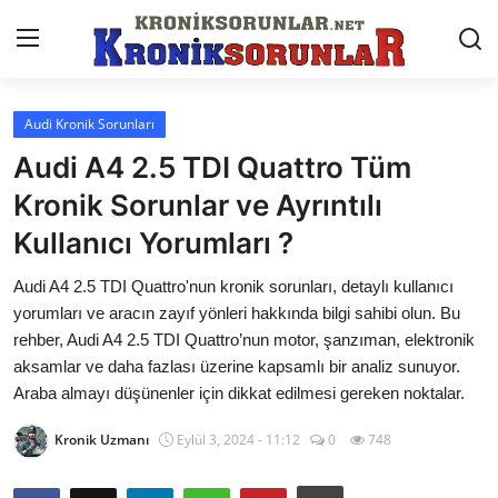
Audi Kronik Sorunları
Anasayfa
Audi A4 2.5 TDI Quattro Tüm
Markalar
Kronik Sorunlar ve Ayrıntılı
Kullanıcı Yorumları ?
İletişim
Audi A4 2.5 TDI Quattro'nun kronik sorunları, detaylı kullanıcı
Trafik & Cezalar
yorumları ve aracın zayıf yönleri hakkında bilgi sahibi olun. Bu
Sigorta & Kasko
rehber, Audi A4 2.5 TDI Quattro’nun motor, şanzıman, elektronik
aksamlar ve daha fazlası üzerine kapsamlı bir analiz sunuyor.
Vergi & ÖTV & MTV
Araba almayı düşünenler için dikkat edilmesi gereken noktalar.
Muayene & Ruhsat
Kronik Uzmanı
Eylül 3, 2024 - 11:12
0
748
Sorgulamalar