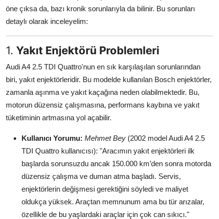
öne çıksa da, bazı kronik sorunlarıyla da bilinir. Bu sorunları
Aydınlatma & Görüş
detaylı olarak inceleyelim:
Şanzıman & Aktarma
1.
Yakıt Enjektörü Problemleri
Dizel Sistemler
Audi A4 2.5 TDI Quattro'nun en sık karşılaşılan sorunlarından
Multimedya & Elektronik
biri, yakıt enjektörleridir. Bu modelde kullanılan Bosch enjektörler,
zamanla aşınma ve yakıt kaçağına neden olabilmektedir. Bu,
motorun düzensiz çalışmasına, performans kaybına ve yakıt
tüketiminin artmasına yol açabilir.
Kullanıcı Yorumu:
Mehmet Bey
(2002 model Audi A4 2.5
TDI Quattro kullanıcısı): "Aracımın yakıt enjektörleri ilk
başlarda sorunsuzdu ancak 150.000 km’den sonra motorda
düzensiz çalışma ve duman atma başladı. Servis,
enjektörlerin değişmesi gerektiğini söyledi ve maliyet
oldukça yüksek. Araçtan memnunum ama bu tür arızalar,
özellikle de bu yaşlardaki araçlar için çok can sıkıcı."