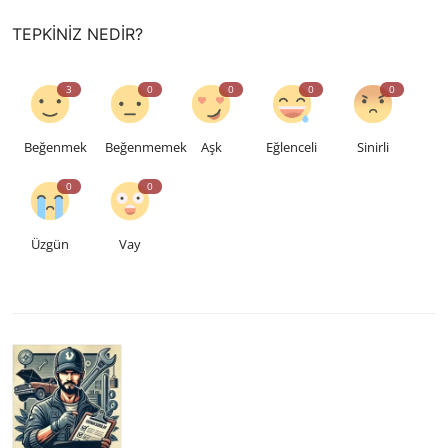
TEPKINIZ NEDIR?
3
0
0
0
0
Beğenmek
Beğenmemek
Aşk
Eğlenceli
Sinirli
0
0
Üzgün
Vay