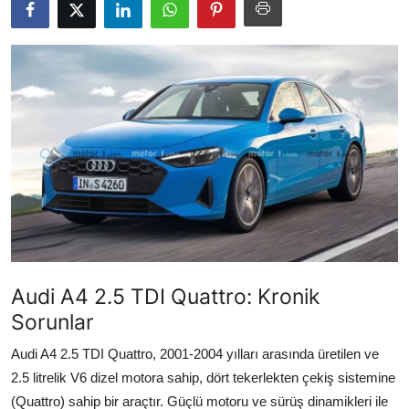
İkinci El & Alım-Satım
Bakım & Arıza Çözümleri
Elektrikli & Hibrit
Kiralama & Filo
Sürüş & Güvenlik
Lastik & Jant
Yağlar & Sıvılar
Audi A4 2.5 TDI Quattro: Kronik
LPG & Yakıt
Sorunlar
Elektrik & Akü
Audi A4 2.5 TDI Quattro, 2001-2004 yılları arasında üretilen ve
2.5 litrelik V6 dizel motora sahip, dört tekerlekten çekiş sistemine
Klima & Konfor
(Quattro) sahip bir araçtır. Güçlü motoru ve sürüş dinamikleri ile