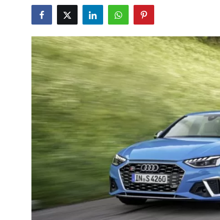
İkinci El & Alım-Satım
Bakım & Arıza Çözümleri
Elektrikli & Hibrit
Kiralama & Filo
Sürüş & Güvenlik
Lastik & Jant
Yağlar & Sıvılar
LPG & Yakıt
Elektrik & Akü
Klima & Konfor