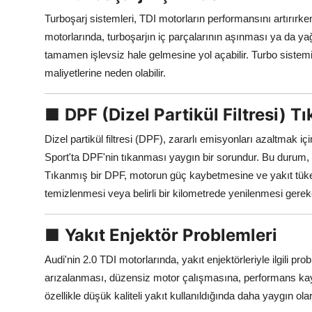
Turboşarj sistemleri, TDI motorların performansını artırırke
motorlarında, turboşarjın iç parçalarının aşınması ya da y
tamamen işlevsiz hale gelmesine yol açabilir. Turbo sistemi
maliyetlerine neden olabilir.
■
DPF (Dizel Partikül Filtresi) Tı
Dizel partikül filtresi (DPF), zararlı emisyonları azaltmak iç
Sport'ta DPF'nin tıkanması yaygın bir sorundur. Bu durum, öz
Tıkanmış bir DPF, motorun güç kaybetmesine ve yakıt tüketi
temizlenmesi veya belirli bir kilometrede yenilenmesi gerekebi
■
Yakıt Enjektör Problemleri
Audi'nin 2.0 TDI motorlarında, yakıt enjektörleriyle ilgili p
arızalanması, düzensiz motor çalışmasına, performans kayb
özellikle düşük kaliteli yakıt kullanıldığında daha yaygın ola