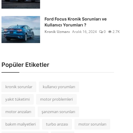
Ford Focus Kronik Sorunları ve
Kullanıcı Yorumları ?
Kronik Uzmanı
Aralık 16, 2024
0
2.7K
Popüler Etiketler
kronik sorunlar
kullanıcı yorumları
yakıt tüketimi
motor problemleri
motor arızaları
şanzıman sorunları
bakım maliyetleri
turbo arızası
motor sorunları