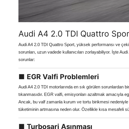
Aydınlatma & Görüş
Şanzıman & Aktarma
Audi A4 2.0 TDI Quattro Spor
Dizel Sistemler
Multimedya & Elektronik
Audi A4 2.0 TDI Quattro Sport, yüksek performansı ve çekic
sorunları, uzun vadede kullanıcıları zorlayabiliyor. İşte Au
sorunlar:
■
EGR Valfi Problemleri
Audi A4 2.0 TDI motorlarında en sık görülen sorunlardan b
tıkanmasıdır. EGR valfi, emisyonları azaltmak amacıyla eg
Ancak, bu valf zamanla kurum ve tortu birikmesi nedeniyle
tüketiminin artmasına neden olur. Özellikle kısa mesafeli s
■
Turboşarj Aşınması