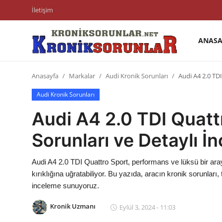
İletişim
ANASA
Anasayfa
Anasayfa
Markalar
Audi Kronik Sorunları
Audi A4 2.0 TD
Markalar
Audi Kronik Sorunları
İletişim
Audi A4 2.0 TDI Quatt
Trafik & Cezalar
Sorunları ve Detaylı İ
Sigorta & Kasko
Audi A4 2.0 TDI Quattro Sport, performans ve lüksü bir araya
Vergi & ÖTV & MTV
kırıklığına uğratabiliyor. Bu yazıda, aracın kronik sorunları
inceleme sunuyoruz.
Muayene & Ruhsat
Kronik Uzmanı
Eylül 3, 2024 - 11:03
Sorgulamalar