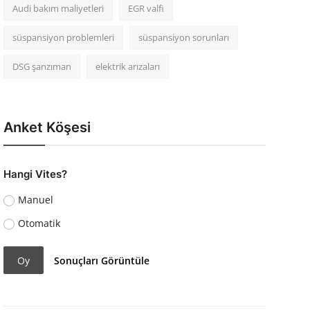
Audi bakım maliyetleri
EGR valfi
süspansiyon problemleri
süspansiyon sorunları
DSG şanzıman
elektrik arızaları
Anket Köşesi
Hangi Vites?
Manuel
Otomatik
Oy
Sonuçları Görüntüle