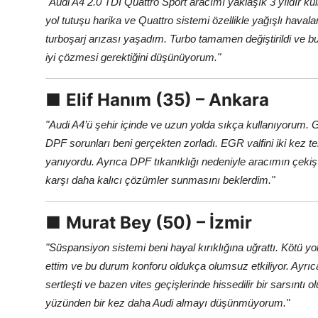
"Audi A4 2.0 TDI Quattro Sport aracımı yaklaşık 3 yıldır 
yol tutuşu harika ve Quattro sistemi özellikle yağışlı hav
turboşarj arızası yaşadım. Turbo tamamen değiştirildi ve bu
iyi çözmesi gerektiğini düşünüyorum."
■
Elif Hanım (35) – Ankara
"Audi A4’ü şehir içinde ve uzun yolda sıkça kullanıyoru
DPF sorunları beni gerçekten zorladı. EGR valfini iki kez 
yanıyordu. Ayrıca DPF tıkanıklığı nedeniyle aracımın çekiş 
karşı daha kalıcı çözümler sunmasını beklerdim."
■
Murat Bey (50) – İzmir
"Süspansiyon sistemi beni hayal kırıklığına uğrattı. Kötü yo
ettim ve bu durum konforu oldukça olumsuz etkiliyor. Ayrı
sertleşti ve bazen vites geçişlerinde hissedilir bir sarsıntı 
yüzünden bir kez daha Audi almayı düşünmüyorum."