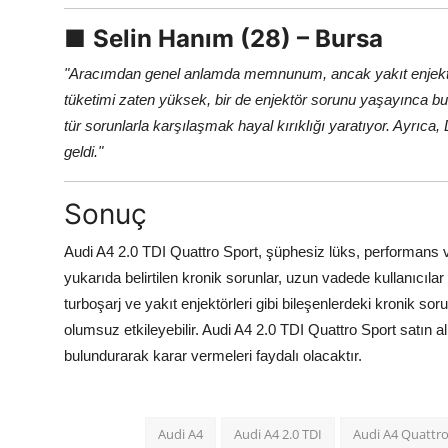
■
Selin Hanım (28) – Bursa
"Aracımdan genel anlamda memnunum, ancak yakıt enjektörle
tüketimi zaten yüksek, bir de enjektör sorunu yaşayınca bu
tür sorunlarla karşılaşmak hayal kırıklığı yaratıyor. Ayrıca,
geldi."
Sonuç
Audi A4 2.0 TDI Quattro Sport, şüphesiz lüks, performans ve 
yukarıda belirtilen kronik sorunlar, uzun vadede kullanıcılar
turboşarj ve yakıt enjektörleri gibi bileşenlerdeki kronik sor
olumsuz etkileyebilir. Audi A4 2.0 TDI Quattro Sport satın 
bulundurarak karar vermeleri faydalı olacaktır.
Audi A4
Audi A4 2.0 TDI
Audi A4 Quattr