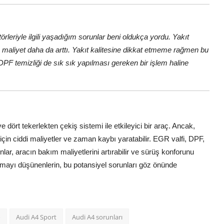
riyle ilgili yaşadığım sorunlar beni oldukça yordu. Yakıt
 maliyet daha da arttı. Yakıt kalitesine dikkat etmeme rağmen bu
 DPF temizliği de sık sık yapılması gereken bir işlem haline
dört tekerlekten çekiş sistemi ile etkileyici bir araç. Ancak,
 için ciddi maliyetler ve zaman kaybı yaratabilir. EGR valfi, DPF,
unlar, aracın bakım maliyetlerini artırabilir ve sürüş konforunu
almayı düşünenlerin, bu potansiyel sorunları göz önünde
o
Audi A4 Sport
Audi A4 sorunları