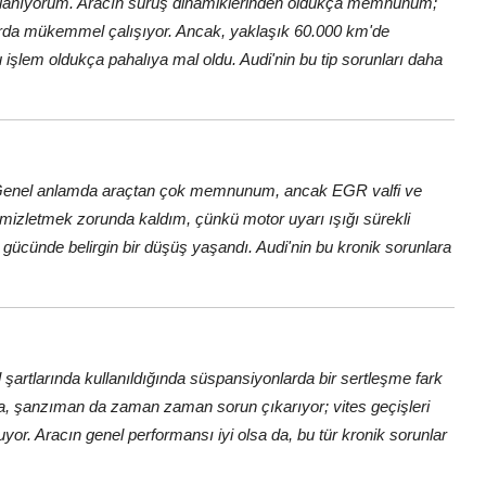
kullanıyorum. Aracın sürüş dinamiklerinden oldukça memnunum;
alarda mükemmel çalışıyor. Ancak, yaklaşık 60.000 km'de
 işlem oldukça pahalıya mal oldu. Audi'nin bu tip sorunları daha
m. Genel anlamda araçtan çok memnunum, ancak EGR valfi ve
temizletmek zorunda kaldım, çünkü motor uyarı ışığı sürekli
gücünde belirgin bir düşüş yaşandı. Audi'nin bu kronik sorunlara
l şartlarında kullanıldığında süspansiyonlarda bir sertleşme fark
ca, şanzıman da zaman zaman sorun çıkarıyor; vites geçişleri
oluyor. Aracın genel performansı iyi olsa da, bu tür kronik sorunlar