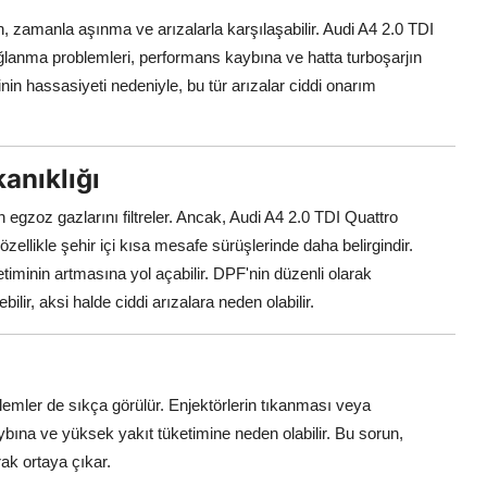
n, zamanla aşınma ve arızalarla karşılaşabilir. Audi A4 2.0 TDI
ağlanma problemleri, performans kaybına ve hatta turboşarjın
nin hassasiyeti nedeniyle, bu tür arızalar ciddi onarım
kanıklığı
in egzoz gazlarını filtreler. Ancak, Audi A4 2.0 TDI Quattro
ellikle şehir içi kısa mesafe sürüşlerinde daha belirgindir.
minin artmasına yol açabilir. DPF'nin düzenli olarak
lir, aksi halde ciddi arızalara neden olabilir.
roblemler de sıkça görülür. Enjektörlerin tıkanması veya
ına ve yüksek yakıt tüketimine neden olabilir. Bu sorun,
rak ortaya çıkar.