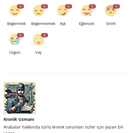
0
0
0
0
0
Beğenmek
Beğenmemek
Aşk
Eğlenceli
Sinirli
0
0
Üzgün
Vay
Kronik Uzmanı
Arabalar hakkında türlü kronik sorunları sizler için yazan bir