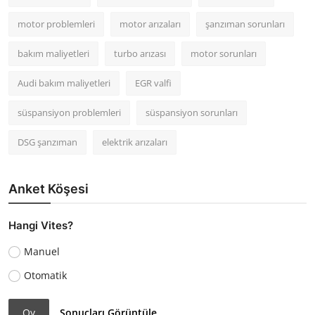
motor problemleri
motor arızaları
şanzıman sorunları
bakım maliyetleri
turbo arızası
motor sorunları
Audi bakım maliyetleri
EGR valfi
süspansiyon problemleri
süspansiyon sorunları
DSG şanzıman
elektrik arızaları
Anket Köşesi
Hangi Vites?
Manuel
Otomatik
Oy
Sonuçları Görüntüle