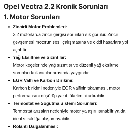
Opel Vectra 2.2 Kronik Sorunları
Aydınlatma & Görüş
1. Motor Sorunları
Şanzıman & Aktarma
Zincirli Motor Problemleri:
Dizel Sistemler
2.2 motorlarda zincir gergisi sorunları sık görülür. Zincir
gevşemesi motorun sesli çalışmasına ve ciddi hasarlara yol
Multimedya & Elektronik
açabilir.
Yağ Eksiltme ve Sızıntılar:
Motor keçelerinde yağ sızıntısı ve düzenli yağ eksiltme
sorunları kullanıcılar arasında yaygındır.
EGR Valfi ve Karbon Birikimi:
Karbon birikimi nedeniyle EGR valfinin tıkanması, motor
performansını düşürüp yakıt tüketimini artırabilir.
Termostat ve Soğutma Sistemi Sorunları:
Termostat arızaları nedeniyle motor ya aşırı ısınabilir ya da
ideal sıcaklığa ulaşamayabilir.
Rölanti Dalgalanması: