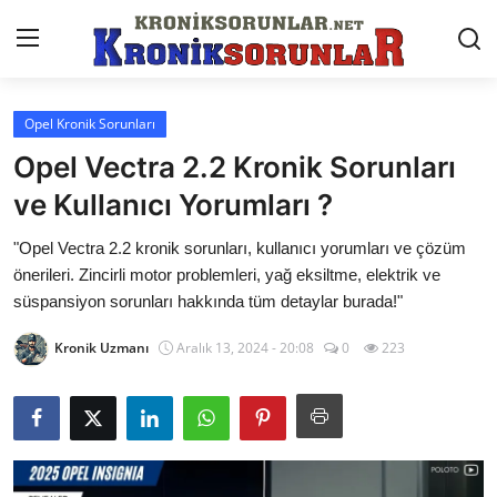
Opel Kronik Sorunları
Anasayfa
Opel Vectra 2.2 Kronik Sorunları
Markalar
ve Kullanıcı Yorumları ?
İletişim
"Opel Vectra 2.2 kronik sorunları, kullanıcı yorumları ve çözüm
önerileri. Zincirli motor problemleri, yağ eksiltme, elektrik ve
Trafik & Cezalar
süspansiyon sorunları hakkında tüm detaylar burada!"
Sigorta & Kasko
Kronik Uzmanı
Aralık 13, 2024 - 20:08
0
223
Vergi & ÖTV & MTV
Muayene & Ruhsat
Sorgulamalar