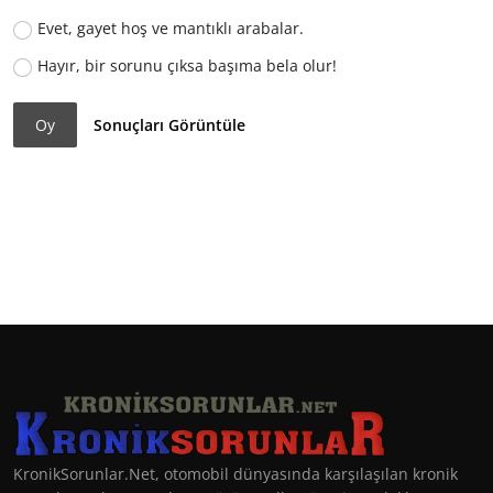
Evet, gayet hoş ve mantıklı arabalar.
Hayır, bir sorunu çıksa başıma bela olur!
Oy
Sonuçları Görüntüle
KronikSorunlar.Net, otomobil dünyasında karşılaşılan kronik