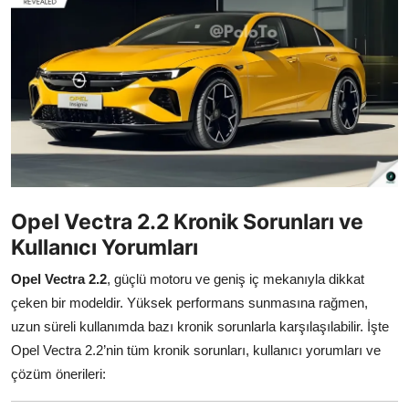
İkinci El & Alım-Satım
Bakım & Arıza Çözümleri
Elektrikli & Hibrit
Kiralama & Filo
Sürüş & Güvenlik
Opel Vectra 2.2 Kronik Sorunları ve
Lastik & Jant
Kullanıcı Yorumları
Yağlar & Sıvılar
Opel Vectra 2.2
, güçlü motoru ve geniş iç mekanıyla dikkat
çeken bir modeldir. Yüksek performans sunmasına rağmen,
LPG & Yakıt
uzun süreli kullanımda bazı kronik sorunlarla karşılaşılabilir. İşte
Elektrik & Akü
Opel Vectra 2.2’nin tüm kronik sorunları, kullanıcı yorumları ve
çözüm önerileri:
Klima & Konfor