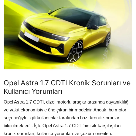
İkinci El & Alım-Satım
Bakım & Arıza Çözümleri
Elektrikli & Hibrit
Kiralama & Filo
Sürüş & Güvenlik
Lastik & Jant
Opel Astra 1.7 CDTI Kronik Sorunları ve
Yağlar & Sıvılar
Kullanıcı Yorumları
Opel Astra 1.7 CDTI, dizel motorlu araçlar arasında dayanıklılığı
LPG & Yakıt
ve yakıt ekonomisiyle öne çıkan bir modeldir. Ancak, bu motor
Elektrik & Akü
seçeneğiyle ilgili kullanıcılar tarafından bazı kronik sorunlar
bildirilmektedir. İşte Opel Astra 1.7 CDTI’nin sık karşılaşılan
Klima & Konfor
kronik sorunları, kullanıcı yorumları ve çözüm önerileri: