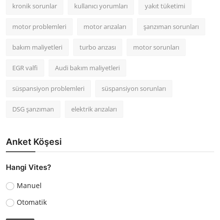
kronik sorunlar
kullanıcı yorumları
yakıt tüketimi
motor problemleri
motor arızaları
şanzıman sorunları
bakım maliyetleri
turbo arızası
motor sorunları
EGR valfi
Audi bakım maliyetleri
süspansiyon problemleri
süspansiyon sorunları
DSG şanzıman
elektrik arızaları
Anket Köşesi
Hangi Vites?
Manuel
Otomatik