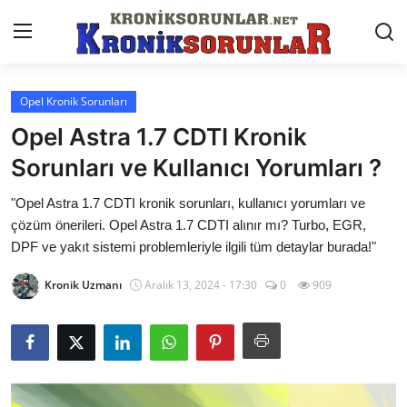
Opel Kronik Sorunları
Anasayfa
Opel Astra 1.7 CDTI Kronik
Markalar
Sorunları ve Kullanıcı Yorumları ?
İletişim
"Opel Astra 1.7 CDTI kronik sorunları, kullanıcı yorumları ve
çözüm önerileri. Opel Astra 1.7 CDTI alınır mı? Turbo, EGR,
Trafik & Cezalar
DPF ve yakıt sistemi problemleriyle ilgili tüm detaylar burada!"
Sigorta & Kasko
Kronik Uzmanı
Aralık 13, 2024 - 17:30
0
909
Vergi & ÖTV & MTV
Muayene & Ruhsat
Sorgulamalar