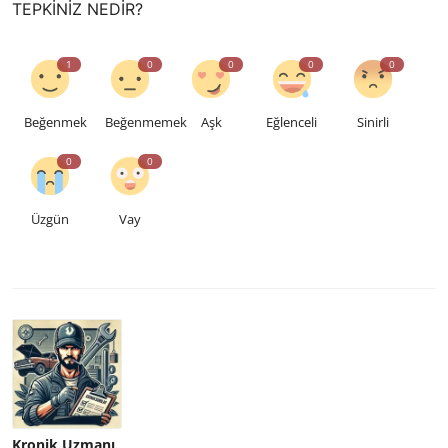
TEPKINIZ NEDIR?
1
0
0
0
0
Beğenmek
Beğenmemek
Aşk
Eğlenceli
Sinirli
0
0
Üzgün
Vay
Kronik Uzmanı