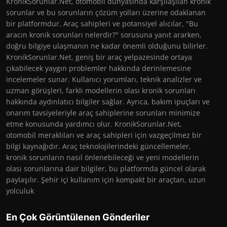
KronikSorunlar.Net, otomobil dünyasında karşılaşılan kronik
sorunlar ve bu sorunların çözüm yolları üzerine odaklanan
bir platformdur. Araç sahipleri ve potansiyel alıcılar, "Bu
aracın kronik sorunları nelerdir?" sorusuna yanıt ararken,
doğru bilgiye ulaşmanın ne kadar önemli olduğunu bilirler.
KronikSorunlar.Net, geniş bir araç yelpazesinde ortaya
çıkabilecek yaygın problemler hakkında derinlemesine
incelemeler sunar. Kullanıcı yorumları, teknik analizler ve
uzman görüşleri, farklı modellerin olası kronik sorunları
hakkında aydınlatıcı bilgiler sağlar. Ayrıca, bakım ipuçları ve
onarım tavsiyeleriyle araç sahiplerine sorunları minimize
etme konusunda yardımcı olur. KronikSorunlar.Net,
otomobil meraklıları ve araç sahipleri için vazgeçilmez bir
bilgi kaynağıdır. Araç teknolojilerindeki güncellemeler,
kronik sorunların nasıl önlenebileceği ve yeni modellerin
olası sorunlarına dair bilgiler, bu platformda güncel olarak
paylaşılır. Şehir içi kullanım için kompakt bir araçtan, uzun
yolculuk
En Çok Görüntülenen Gönderiler