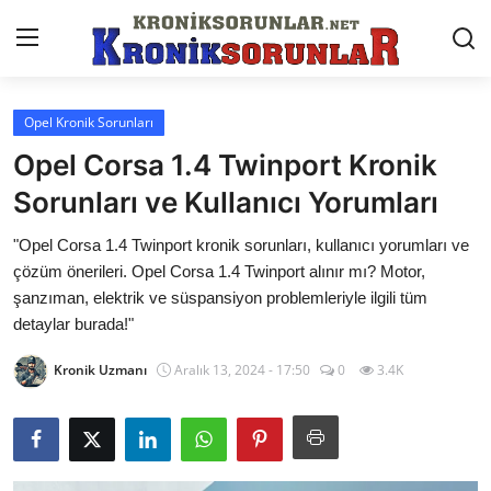
Opel Kronik Sorunları
Anasayfa
Opel Corsa 1.4 Twinport Kronik
Markalar
Sorunları ve Kullanıcı Yorumları
İletişim
"Opel Corsa 1.4 Twinport kronik sorunları, kullanıcı yorumları ve
çözüm önerileri. Opel Corsa 1.4 Twinport alınır mı? Motor,
Trafik & Cezalar
şanzıman, elektrik ve süspansiyon problemleriyle ilgili tüm
detaylar burada!"
Sigorta & Kasko
Kronik Uzmanı
Aralık 13, 2024 - 17:50
0
3.4K
Vergi & ÖTV & MTV
Muayene & Ruhsat
Sorgulamalar