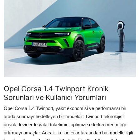
İkinci El & Alım-Satım
Bakım & Arıza Çözümleri
Elektrikli & Hibrit
Kiralama & Filo
Sürüş & Güvenlik
Lastik & Jant
Opel Corsa 1.4 Twinport Kronik
Yağlar & Sıvılar
Sorunları ve Kullanıcı Yorumları
LPG & Yakıt
Opel Corsa 1.4 Twinport, yakıt ekonomisi ve performansı bir
arada sunmayı hedefleyen bir modeldir. Twinport teknolojisi,
Elektrik & Akü
düşük devirlerde yakıt tüketimini optimize ederken verimliliği
artırmayı amaçlar. Ancak, kullanıcılar tarafından bu modelle ilgili
Klima & Konfor