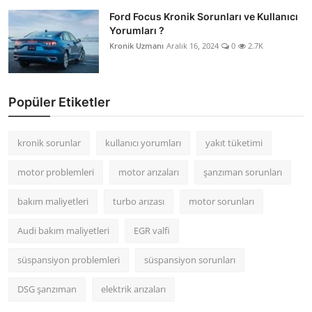
Ford Focus Kronik Sorunları ve Kullanıcı
Yorumları ?
Kronik Uzmanı
Aralık 16, 2024
0
2.7K
Popüler Etiketler
kronik sorunlar
kullanıcı yorumları
yakıt tüketimi
motor problemleri
motor arızaları
şanzıman sorunları
bakım maliyetleri
turbo arızası
motor sorunları
Audi bakım maliyetleri
EGR valfi
süspansiyon problemleri
süspansiyon sorunları
DSG şanzıman
elektrik arızaları