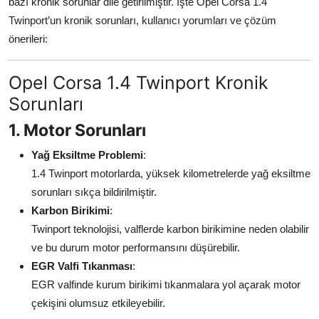
bazı kronik sorunlar dile getirilmiştir. İşte Opel Corsa 1.4
Aydınlatma & Görüş
Twinport’un kronik sorunları, kullanıcı yorumları ve çözüm
önerileri:
Şanzıman & Aktarma
Opel Corsa 1.4 Twinport Kronik
Dizel Sistemler
Sorunları
Multimedya & Elektronik
1. Motor Sorunları
Yağ Eksiltme Problemi
:
1.4 Twinport motorlarda, yüksek kilometrelerde yağ eksiltme
sorunları sıkça bildirilmiştir.
Karbon Birikimi
:
Twinport teknolojisi, valflerde karbon birikimine neden olabilir
ve bu durum motor performansını düşürebilir.
EGR Valfi Tıkanması
:
EGR valfinde kurum birikimi tıkanmalara yol açarak motor
çekişini olumsuz etkileyebilir.