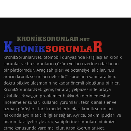
KronikSorunlar.Net, otomobil dünyasında karşılaşılan kronik
sorunlar ve bu sorunların çözüm yolları üzerine odaklanan
bir platformdur. Araç sahipleri ve potansiyel alıcılar, "Bu
aracın kronik sorunları nelerdir?" sorusuna yanıt ararken,
doğru bilgiye ulaşmanın ne kadar önemli olduğunu bilirler.
KronikSorunlar.Net, geniş bir araç yelpazesinde ortaya
çıkabilecek yaygın problemler hakkında derinlemesine
incelemeler sunar. Kullanıcı yorumları, teknik analizler ve
uzman görüşleri, farklı modellerin olası kronik sorunları
hakkında aydınlatıcı bilgiler sağlar. Ayrıca, bakım ipuçları ve
onarım tavsiyeleriyle araç sahiplerine sorunları minimize
etme konusunda yardımcı olur. KronikSorunlar.Net,