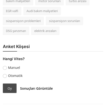
bakım maliyetleri
motor sorunları
turbo arızası
EGR valfi
Audi bakım maliyetleri
süspansiyon problemleri
süspansiyon sorunları
DSG şanzıman
elektrik arızaları
Anket Köşesi
Hangi Vites?
Manuel
Otomatik
Oy
Sonuçları Görüntüle