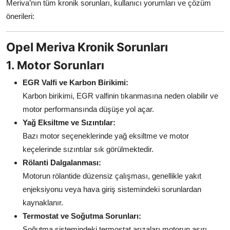
Meriva’nın tüm kronik sorunları, kullanıcı yorumları ve çözüm
Aydınlatma & Görüş
önerileri:
Şanzıman & Aktarma
Opel Meriva Kronik Sorunları
Dizel Sistemler
1. Motor Sorunları
Multimedya & Elektronik
EGR Valfi ve Karbon Birikimi:
Karbon birikimi, EGR valfinin tıkanmasına neden olabilir ve
motor performansında düşüşe yol açar.
Yağ Eksiltme ve Sızıntılar:
Bazı motor seçeneklerinde yağ eksiltme ve motor
keçelerinde sızıntılar sık görülmektedir.
Rölanti Dalgalanması:
Motorun rölantide düzensiz çalışması, genellikle yakıt
enjeksiyonu veya hava giriş sistemindeki sorunlardan
kaynaklanır.
Termostat ve Soğutma Sorunları:
Soğutma sistemindeki termostat arızaları motorun aşırı