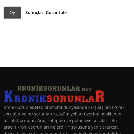
Oy
Sonuçları Görüntüle
KronikSorunlar.Net, otomobil dünyasında karşılaşılan kronik
sorunlar ve bu sorunların çözüm yolları üzerine odaklanan
bir platformdur. Araç sahipleri ve potansiyel alıcılar, "Bu
aracın kronik sorunları nelerdir?" sorusuna yanıt ararken,
doğru bilgiye ulaşmanın ne kadar önemli olduğunu bilirler.