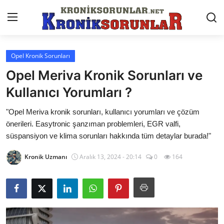
Opel Kronik Sorunları
Anasayfa
Opel Meriva Kronik Sorunları ve
Markalar
Kullanıcı Yorumları ?
İletişim
"Opel Meriva kronik sorunları, kullanıcı yorumları ve çözüm
önerileri. Easytronic şanzıman problemleri, EGR valfi,
Trafik & Cezalar
süspansiyon ve klima sorunları hakkında tüm detaylar burada!"
Sigorta & Kasko
Kronik Uzmanı
Aralık 13, 2024 - 20:14
0
164
Vergi & ÖTV & MTV
Muayene & Ruhsat
Sorgulamalar