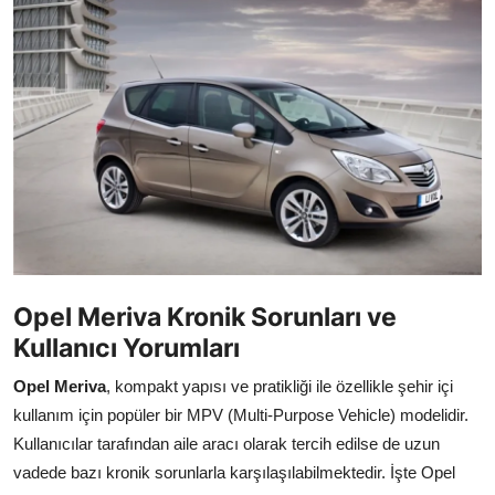
İkinci El & Alım-Satım
Bakım & Arıza Çözümleri
Elektrikli & Hibrit
Kiralama & Filo
Sürüş & Güvenlik
Lastik & Jant
Opel Meriva Kronik Sorunları ve
Yağlar & Sıvılar
Kullanıcı Yorumları
LPG & Yakıt
Opel Meriva
, kompakt yapısı ve pratikliği ile özellikle şehir içi
kullanım için popüler bir MPV (Multi-Purpose Vehicle) modelidir.
Elektrik & Akü
Kullanıcılar tarafından aile aracı olarak tercih edilse de uzun
Klima & Konfor
vadede bazı kronik sorunlarla karşılaşılabilmektedir. İşte Opel