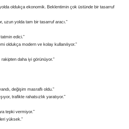
olda oldukça ekonomik. Beklentimin çok üstünde bir tasarruf
, uzun yolda tam bir tasarruf aracı."
tatmin edici."
emi oldukça modern ve kolay kullanılıyor."
k rakipten daha iyi görünüyor."
yandı, değişim masraflı oldu."
yor, trafikte rahatsızlık yaratıyor."
a tepki vermiyor."
leri yüksek."