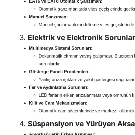
EAT6 ve EAT8 Otomatik Şanzıman:
Otomatik şanzımanlarda vites geçişlerinde gecikm
Manuel Şanzıman:
Manuel şanzımanlı modellerde vites geçişlerinde se
3.
Elektrik ve Elektronik Sorunla
Multimedya Sistemi Sorunları:
Dokunmatik ekranın yavaş çalışması, Bluetooth b
sorunlardır.
Gösterge Paneli Problemleri:
Yanlış arıza ışıkları ve yakıt göstergesi sapmaları
Far ve Aydınlatma Sorunları:
LED farların erken arızalanması veya ömrünün kı
Kilit ve Cam Mekanizmaları:
Otomatik cam sistemlerinde ve merkezi kilit mek
4.
Süspansiyon ve Yürüyen Aksa
Amortisörlerin Erken Aşınması: