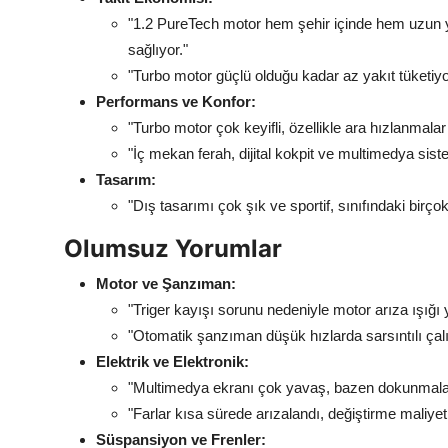
"1.2 PureTech motor hem şehir içinde hem uzun y
sağlıyor."
"Turbo motor güçlü olduğu kadar az yakıt tüketiyor
Performans ve Konfor:
"Turbo motor çok keyifli, özellikle ara hızlanmalar 
"İç mekan ferah, dijital kokpit ve multimedya sist
Tasarım:
"Dış tasarımı çok şık ve sportif, sınıfındaki birço
Olumsuz Yorumlar
Motor ve Şanzıman:
"Triger kayışı sorunu nedeniyle motor arıza ışığı 
"Otomatik şanzıman düşük hızlarda sarsıntılı çalışı
Elektrik ve Elektronik:
"Multimedya ekranı çok yavaş, bazen dokunmalar
"Farlar kısa sürede arızalandı, değiştirme maliyet
Süspansiyon ve Frenler: