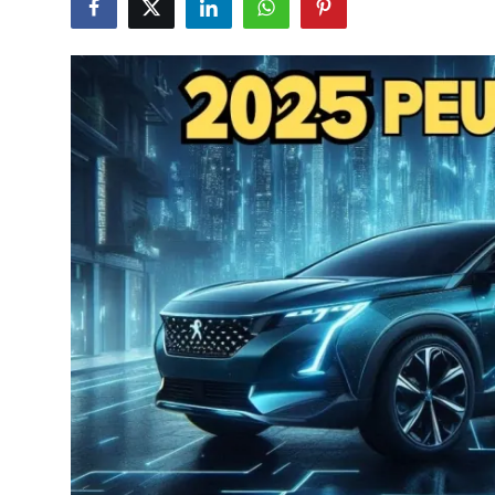
İkinci El & Alım-Satım
Bakım & Arıza Çözümleri
Elektrikli & Hibrit
Kiralama & Filo
Sürüş & Güvenlik
Lastik & Jant
Yağlar & Sıvılar
LPG & Yakıt
Elektrik & Akü
Klima & Konfor