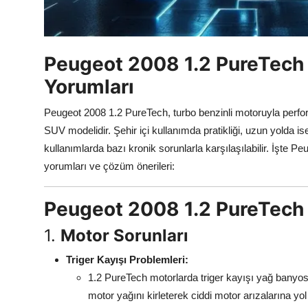
Aydınlatma & Görüş
Şanzıman & Aktarma
Peugeot 2008 1.2 PureTech K
Dizel Sistemler
Yorumları
Multimedya & Elektronik
Peugeot 2008 1.2 PureTech, turbo benzinli motoruyla perfo
SUV modelidir. Şehir içi kullanımda pratikliği, uzun yolda i
kullanımlarda bazı kronik sorunlarla karşılaşılabilir. İşte P
yorumları ve çözüm önerileri:
Peugeot 2008 1.2 PureTech 
1.
Motor Sorunları
Triger Kayışı Problemleri:
1.2 PureTech motorlarda triger kayışı yağ banyosu
motor yağını kirleterek ciddi motor arızalarına yol 