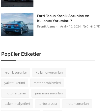
Ford Focus Kronik Sorunları ve
Kullanıcı Yorumları ?
Kronik Uzmanı
Aralık 16, 2024
0
2.7K
Popüler Etiketler
kronik sorunlar
kullanıcı yorumları
yakıt tüketimi
motor problemleri
motor arızaları
şanzıman sorunları
bakım maliyetleri
turbo arızası
motor sorunları