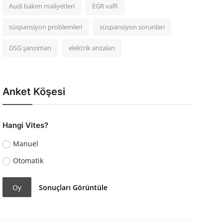
Audi bakım maliyetleri
EGR valfi
süspansiyon problemleri
süspansiyon sorunları
DSG şanzıman
elektrik arızaları
Anket Köşesi
Hangi Vites?
Manuel
Otomatik
Oy
Sonuçları Görüntüle