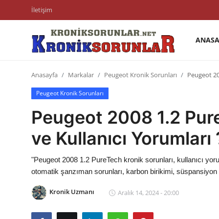
İletişim
ANASA
Anasayfa
Anasayfa
Markalar
Peugeot Kronik Sorunları
Peugeot 20
Markalar
Peugeot Kronik Sorunları
İletişim
Peugeot 2008 1.2 Pure
Trafik & Cezalar
ve Kullanıcı Yorumları 
Sigorta & Kasko
"Peugeot 2008 1.2 PureTech kronik sorunları, kullanıcı yorum
Vergi & ÖTV & MTV
otomatik şanzıman sorunları, karbon birikimi, süspansiyon ve
Muayene & Ruhsat
Kronik Uzmanı
Aralık 14, 2024 - 20:00
Sorgulamalar