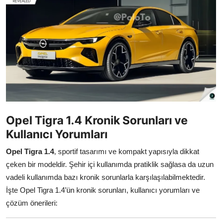
İkinci El & Alım-Satım
Bakım & Arıza Çözümleri
Elektrikli & Hibrit
Kiralama & Filo
Sürüş & Güvenlik
Opel Tigra 1.4 Kronik Sorunları ve
Lastik & Jant
Kullanıcı Yorumları
Yağlar & Sıvılar
Opel Tigra 1.4
, sportif tasarımı ve kompakt yapısıyla dikkat
çeken bir modeldir. Şehir içi kullanımda pratiklik sağlasa da uzun
LPG & Yakıt
vadeli kullanımda bazı kronik sorunlarla karşılaşılabilmektedir.
Elektrik & Akü
İşte Opel Tigra 1.4’ün kronik sorunları, kullanıcı yorumları ve
çözüm önerileri:
Klima & Konfor