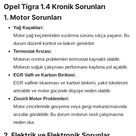
Opel Tigra 1.4 Kronik Sorunları
Aydınlatma & Görüş
1. Motor Sorunları
Şanzıman & Aktarma
Yağ Kaçakları:
Dizel Sistemler
Motor yağ keçelerinden sızdırma sorunu sıkça yaşanır. Bu
durum düzenli kontrol ve bakım gerektirir.
Multimedya & Elektronik
Termostat Arızası:
Motorun ısınma problemleri termostat kaynaklı olabilir.
Motorun soğuk çalışması performans kaybına yol açabilir.
EGR Valfi ve Karbon Birikimi:
EGR valfinin tıkanması ve karbon birikimi, yakıt tüketimini
artırabilir ve motor gücünde düşüşe neden olabilir.
Zincirli Motor Problemleri:
Motor zincirlerinde gevşeme veya gergi mekanizmasında
arızalar görülebilir. Bu durum motorun sesli çalışmasına
neden olur.
2. Elektrik ve Elektronik Sorunlar