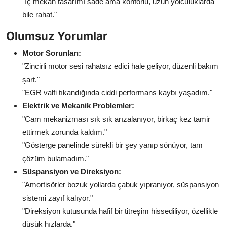
"İç mekan tasarımı sade ama konforlu, uzun yolculuklarda
bile rahat."
Olumsuz Yorumlar
Motor Sorunları:
"Zincirli motor sesi rahatsız edici hale geliyor, düzenli bakım
şart."
"EGR valfi tıkandığında ciddi performans kaybı yaşadım."
Elektrik ve Mekanik Problemler:
"Cam mekanizması sık sık arızalanıyor, birkaç kez tamir
ettirmek zorunda kaldım."
"Gösterge panelinde sürekli bir şey yanıp sönüyor, tam
çözüm bulamadım."
Süspansiyon ve Direksiyon:
"Amortisörler bozuk yollarda çabuk yıpranıyor, süspansiyon
sistemi zayıf kalıyor."
"Direksiyon kutusunda hafif bir titreşim hissediliyor, özellikle
düşük hızlarda."