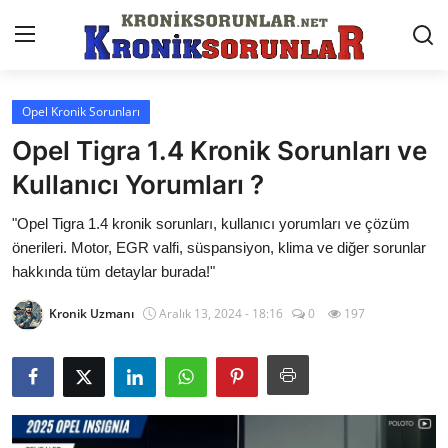
Opel Kronik Sorunları
Anasayfa
Opel Tigra 1.4 Kronik Sorunları ve
Markalar
Kullanıcı Yorumları ?
İletişim
"Opel Tigra 1.4 kronik sorunları, kullanıcı yorumları ve çözüm
önerileri. Motor, EGR valfi, süspansiyon, klima ve diğer sorunlar
Trafik & Cezalar
hakkında tüm detaylar burada!"
Sigorta & Kasko
Kronik Uzmanı
Aralık 13, 2024 - 18:16
0
197
Vergi & ÖTV & MTV
Muayene & Ruhsat
Sorgulamalar