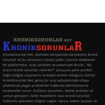
KronikSorunlar.Net, otomobil dünyasında karşılaşılan kronik
sorunlar ve bu sorunların çözüm yolları üzerine odaklanan
bir platformdur. Araç sahipleri ve potansiyel alıcılar, "Bu
aracın kronik sorunları nelerdir?" sorusuna yanıt ararken,
doğru bilgiye ulaşmanın ne kadar önemli olduğunu bilirler.
KronikSorunlar.Net, geniş bir araç yelpazesinde ortaya
çıkabilecek yaygın problemler hakkında derinlemesine
incelemeler sunar. Kullanıcı yorumları, teknik analizler ve
uzman görüşleri, farklı modellerin olası kronik sorunları
hakkında aydınlatıcı bilgiler sağlar. Ayrıca, bakım ipuçları ve