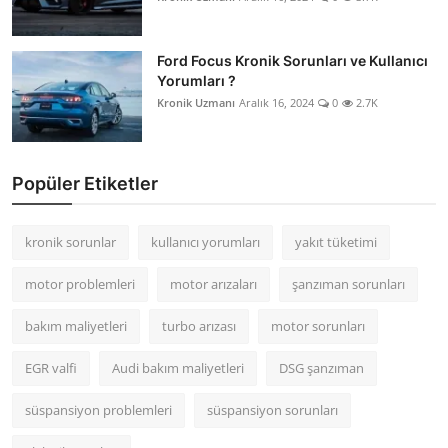
Ford Focus Kronik Sorunları ve Kullanıcı
Yorumları ?
Kronik Uzmanı
Aralık 16, 2024
0
2.7K
Popüler Etiketler
kronik sorunlar
kullanıcı yorumları
yakıt tüketimi
motor problemleri
motor arızaları
şanzıman sorunları
bakım maliyetleri
turbo arızası
motor sorunları
EGR valfi
Audi bakım maliyetleri
DSG şanzıman
süspansiyon problemleri
süspansiyon sorunları