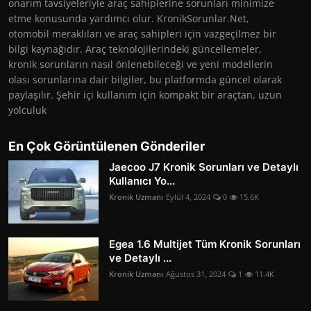
onarım tavsiyeleriyle araç sahiplerine sorunları minimize
etme konusunda yardımcı olur. KronikSorunlar.Net,
otomobil meraklıları ve araç sahipleri için vazgeçilmez bir
bilgi kaynağıdır. Araç teknolojilerindeki güncellemeler,
kronik sorunların nasıl önlenebileceği ve yeni modellerin
olası sorunlarına dair bilgiler, bu platformda güncel olarak
paylaşılır. Şehir içi kullanım için kompakt bir araçtan, uzun
yolculuk
En Çok Görüntülenen Gönderiler
Jaecoo J7 Kronik Sorunları ve Detaylı
Kullanıcı Yo...
Kronik Uzmanı
Eylül 4, 2024
0
15.6K
Egea 1.6 Multijet Tüm Kronik Sorunları
ve Detaylı ...
Kronik Uzmanı
Ağustos 31, 2024
1
11.4K