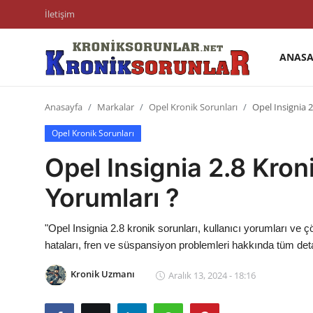
İletişim
ANASA
Anasayfa
Anasayfa
Markalar
Opel Kronik Sorunları
Opel Insignia 2
Markalar
Opel Kronik Sorunları
İletişim
Opel Insignia 2.8 Kroni
Trafik & Cezalar
Yorumları ?
Sigorta & Kasko
"Opel Insignia 2.8 kronik sorunları, kullanıcı yorumları ve 
Vergi & ÖTV & MTV
hataları, fren ve süspansiyon problemleri hakkında tüm det
Muayene & Ruhsat
Kronik Uzmanı
Aralık 13, 2024 - 18:16
Sorgulamalar