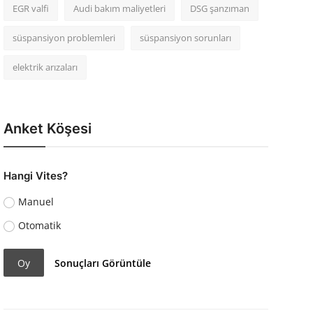
EGR valfi
Audi bakım maliyetleri
DSG şanzıman
süspansiyon problemleri
süspansiyon sorunları
elektrik arızaları
Anket Köşesi
Hangi Vites?
Manuel
Otomatik
Oy
Sonuçları Görüntüle