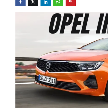
İkinci El & Alım-Satım
Bakım & Arıza Çözümleri
Elektrikli & Hibrit
Kiralama & Filo
Sürüş & Güvenlik
Lastik & Jant
Yağlar & Sıvılar
LPG & Yakıt
Elektrik & Akü
Klima & Konfor