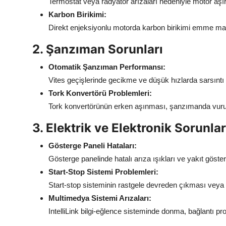
Termostat veya radyatör arızaları nedeniyle motor aşırı 
Karbon Birikimi:
Direkt enjeksiyonlu motorda karbon birikimi emme mani
2. Şanzıman Sorunları
Otomatik Şanzıman Performansı:
Vites geçişlerinde gecikme ve düşük hızlarda sarsıntı ş
Tork Konvertörü Problemleri:
Tork konvertörünün erken aşınması, şanzımanda vurunt
3. Elektrik ve Elektronik Sorunlar
Gösterge Paneli Hataları:
Gösterge panelinde hatalı arıza ışıkları ve yakıt göst
Start-Stop Sistemi Problemleri:
Start-stop sisteminin rastgele devreden çıkması veya ge
Multimedya Sistemi Arızaları:
IntelliLink bilgi-eğlence sisteminde donma, bağlantı prob