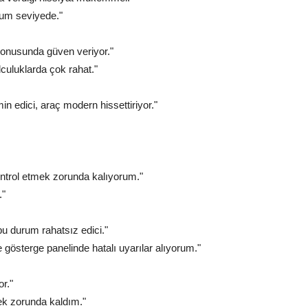
ium seviyede."
 konusunda güven veriyor."
lculuklarda çok rahat."
in edici, araç modern hissettiriyor."
ontrol etmek zorunda kalıyorum."
."
u durum rahatsız edici."
gösterge panelinde hatalı uyarılar alıyorum."
or."
mek zorunda kaldım."