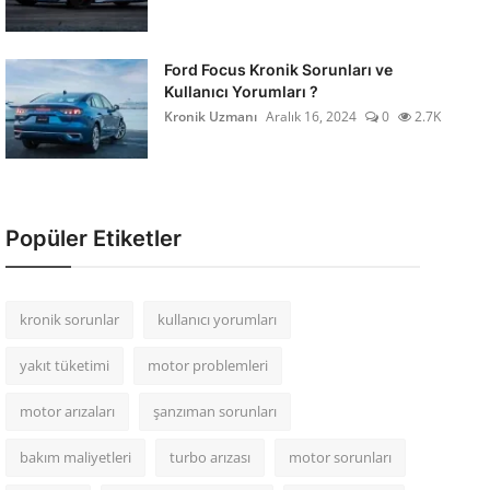
Ford Focus Kronik Sorunları ve
Kullanıcı Yorumları ?
Kronik Uzmanı
Aralık 16, 2024
0
2.7K
Popüler Etiketler
kronik sorunlar
kullanıcı yorumları
yakıt tüketimi
motor problemleri
motor arızaları
şanzıman sorunları
bakım maliyetleri
turbo arızası
motor sorunları