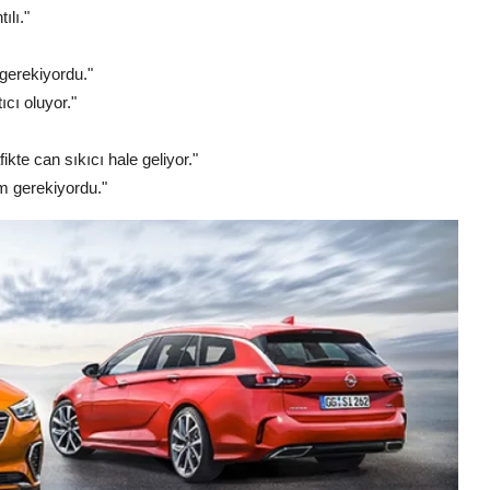
ılı."
 gerekiyordu."
ıcı oluyor."
kte can sıkıcı hale geliyor."
m gerekiyordu."