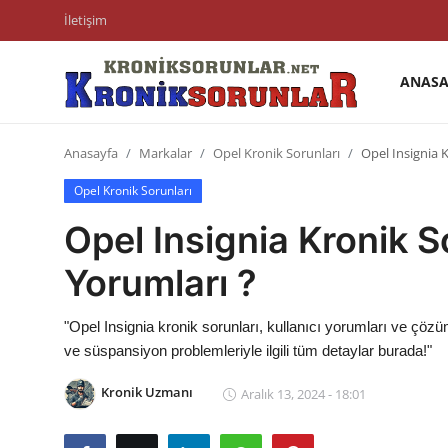
İletişim
ANASA
Anasayfa
Anasayfa
Markalar
Opel Kronik Sorunları
Opel Insignia K
Markalar
Opel Kronik Sorunları
İletişim
Opel Insignia Kronik So
Trafik & Cezalar
Yorumları ?
Sigorta & Kasko
"Opel Insignia kronik sorunları, kullanıcı yorumları ve çözü
Vergi & ÖTV & MTV
ve süspansiyon problemleriyle ilgili tüm detaylar burada!"
Muayene & Ruhsat
Kronik Uzmanı
Aralık 13, 2024 - 18:01
Sorgulamalar